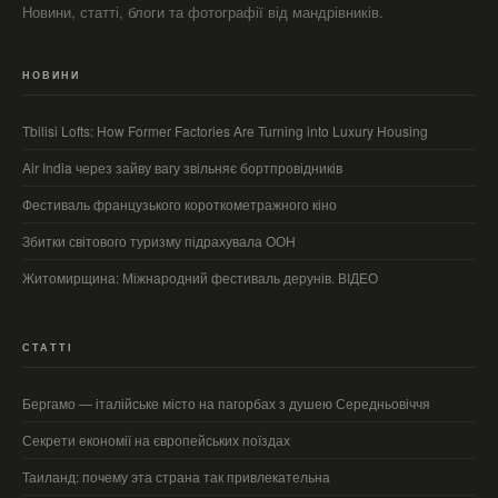
Новини, статті, блоги та фотографії від мандрівників.
НОВИНИ
Tbilisi Lofts: How Former Factories Are Turning into Luxury Housing
Air India через зайву вагу звільняє бортпровідників
Фестиваль французького короткометражного кіно
Збитки світового туризму підрахувала ООН
Житомирщина: Міжнародний фестиваль дерунів. ВІДЕО
СТАТТІ
Бергамо — італійське місто на пагорбах з душею Середньовіччя
Секрети економії на європейських поїздах
Таиланд: почему эта страна так привлекательна