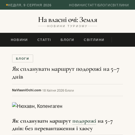
НЕДІЛЯ, 9 СЕРПНЯ 2026
НОВИНИ
СТАТТІ
БЛОГИ
СВІТЛИНИ
На власні очі: Земля
НОВИНИ ТУРИЗМУ
НОВИНИ
СТАТТІ
БЛОГИ
СВІТЛИНИ
БЛОГИ
Як спланувати маршрут подорожі на 5–7
днів
NaVlasniOchi.com
18 Квітня 2026
Блоги
Як спланувати маршрут
подорожі
на 5–7
днів: без перевантаження і хаосу