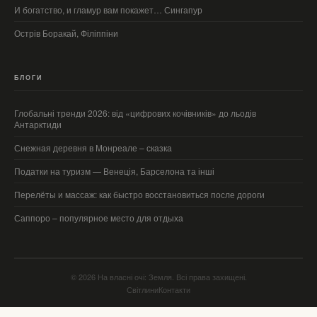
И богатство, и гламур вам покажет… Сингапур
Острів Боракай, Філіппіни
БЛОГИ
Глобальні тренди 2026: від «цифрових кочівників» до льодів
Антарктиди
Снежная деревня в Монреале – сказка
Податки на туризм — Венеція, Барселона та інші
Перелёты и массаж: как быстро восстановиться после дороги
Саппоро – популярное место для отдыха
© 2026 На власні очі: Земля. Всі права захищені.
Світлини
Контакти