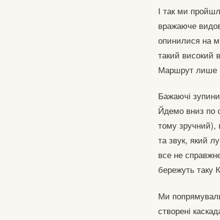
І так ми пройшл
вражаюче видов
опинилися на м
такий високий в
Маршрут лише п
Бажаючі зупини
Йдемо вниз по с
тому зручний),
та звук, який л
все не справжнє
бережуть таку 
Ми попрямували
створені каскад