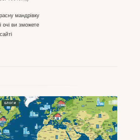
красну мандрівку
і очі ви зможете
сайті
БЛОГИ