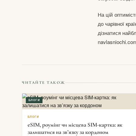
На цій оптиміст
до чарівної кра
дізнатися найб
navlasniochi.co
ЧИТАЙТЕ ТАКОЖ
БЛОГИ
БЛОГИ
eSIM, роумінг чи місцева SIM-картка: як
залишатися на зв’язку за кордоном