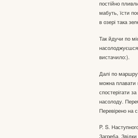
постійно пливли
мабуть, їсти по
в озері така зе
Так йдучи по мі
насолоджуєшся,
вистачило:).
Далі по маршру
можна плавати н
спостерігати за
насолоду. Переб
Перевірено на с
P. S. Наступног
Загреба. Звідки