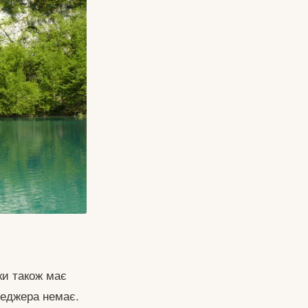
ки також має
енеджера немає.