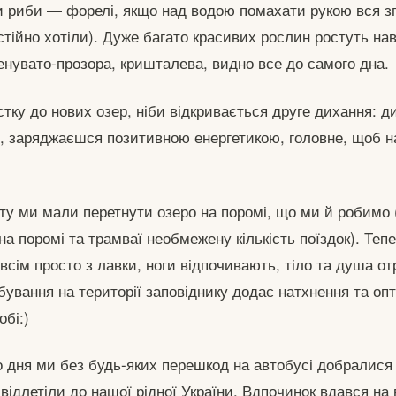
 риби — форелі, якщо над водою помахати рукою вся згр
стійно хотіли). Дуже багато красивих рослин ростуть нав
ленувато-прозора, кришталева, видно все до самого дна.
стку до нових озер, ніби відкривається друге дихання: д
 заряджаєшся позитивною енергетикою, головне, щоб на
ту ми мали перетнути озеро на поромі, що ми й робимо 
а поромі та трамваї необмежену кількість поїздок). Теп
 всім просто з лавки, ноги відпочивають, тіло та душа 
ування на території заповіднику додає натхнення та оп
обі:)
о дня ми без будь-яких перешкод на автобусі добралися
 відлетіли до нашої рідної України. Вдпочинок вдався на в