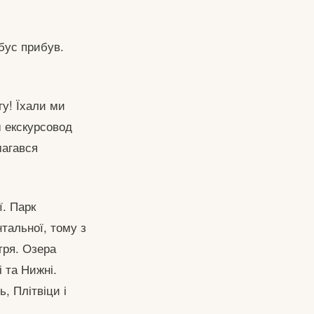
обус прибув.
у! Їхали ми
ш екскурсовод
магався
ї. Парк
тальної, тому з
тря. Озера
і та Нижні.
ь, Плітвіци і