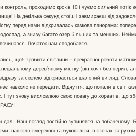
и контроль, проходимо кроків 10 і чуємо сильний потік 
ище! На декілька секунд стоїш і завмираєш від задоволе
істку перед нами відкривалась казкова панорама: попере
одоспад, а знизу багато озер більших та менших. Неймо
очинався. Початок нам сподобався.
лись, щоб зробити світлини – прекрасної роботи матінк
пеціальному дерев’яному містку (він хоч і без перил, а
 відразу за скелею відкривається шалений вигляд. Слов
унає навколо не передати. Відчуття, що попали в світ каз
. І тут знову висловлюю свою повагу до хорватів, що зб
КРАСУ!
 далі. Наш погляд постійно зупинявся на побаченому. Б
ами, навколо смерекові та букові ліси, в озерах за рухо