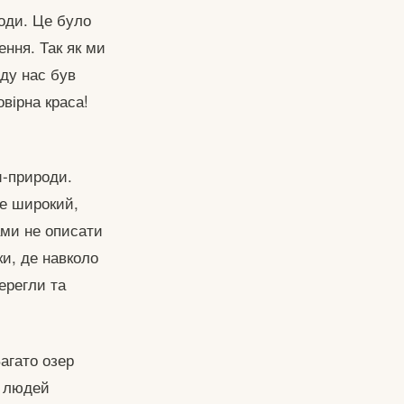
води. Це було
ння. Так як ми
ду нас був
вірна краса!
и-природи.
ле широкий,
ами не описати
ки, де навколо
ерегли та
агато озер
м людей