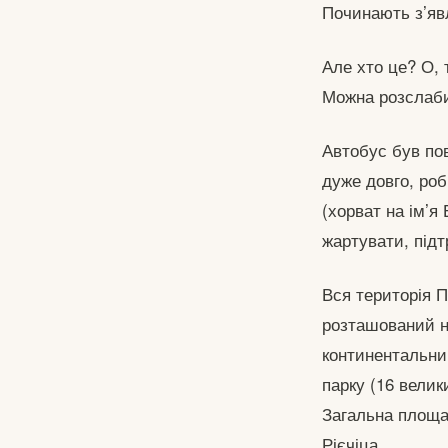
Починають з’явл
Але хто це? О, 
Можна розслаби
Автобус був по
дуже довго, роб
(хорват на ім’я
жартувати, під
Вся територія П
розташований на
континентальни
парку (16 велик
Загальна площа о
Рієчіца.