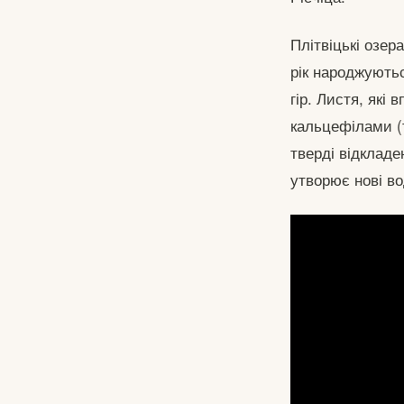
Плітвіцькі озера
рік народжують
гір. Листя, які
кальцефілами (т
тверді відкладе
утворює нові в