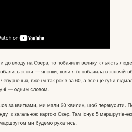
 до входу на Озера, то побачили велику кількість люде
добались жінки — японки, коли я їх побачила в жіночій в
 чепурненькі, вже їм так років за 60, а все ще губи підма
уні — одним словом.
шов за квитками, ми мали 20 хвилин, щоб перекусити. По
нду із загальною картою Озер. Там існує 5 маршрутів-ек
 маршрутом ми будемо рухатись.