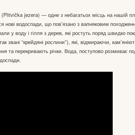
 (Plitvička jezera) — одне з небагатьох місць на нашій пл
ся нові водоспади, що пов’язано з вапняковим походжен
 впали у воду і гілля з дерев, які ростуть поряд швидко п
ак звані “крейдяні рослини”), які, відмираючи, кам’янію
ння та перекривають річки. Вода, поступово розмиває по
одоспади.