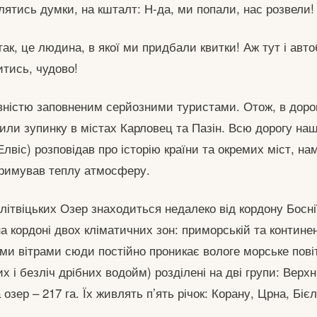
ятись думки, на кшталт: Н-да, ми попали, нас розвели!
так, це людина, в якої ми придбали квитки! Аж тут і авт
тись, чудово!
вністю заповненим серйозними туристами. Отож, в дорог
или зупинку в містах Карловец та Пазін. Всю дорогу на
 Елвіс) розповідав про історію країни та окремих міст, на
тримував теплу атмосферу.
літвіцьких Озер знаходиться недалеко від кордону Босні
 кордоні двох кліматичних зон: приморській та континен
ми вітрами сюди постійно проникає вологе морське пові
их і безліч дрібних водойм) розділені на дві групи: Верхн
зер – 217 га. Їх живлять п’ять річок: Корану, Црна, Бієл