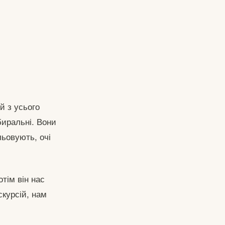
й з усього
биральні. Вони
льовують, очі
тім він нас
скурсій, нам