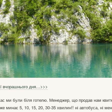
ії вчорашнього дня…>>>
ас ми були біля готелю. Менеджер, що продав нам квит
вже минає 5, 10, 15, 20, 30-35 хвилин!! ні автобуса, ні м