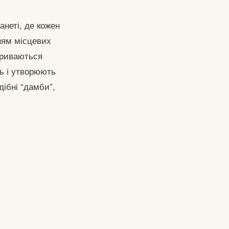
анеті, де кожен
ням місцевих
окриваються
ть і утворюють
дібні “дамби”,