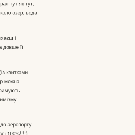
ая тут як тут,
коло озер, вода
ихаєш і
 довше її
(із квитками
ер можна
отримують
тимізму.
 до аеропорту
сі 100%!!!;)