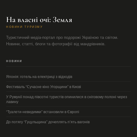
На власні очі: Земля
НОВИНИ ТУРИЗМУ
Туристичний медіа-портал про подорожі Україною та світом.
Новини, статті, блоги та фотографії від мандрівників.
НОВИНИ
Японія: готель на електриці з відходів
Фестиваль “Сучасне кіно Угорщини” в Києві
У Румунії понад півсотні туристів опинилися в сніговому полоні через
лавину
“Туалети-невидимки” встановили в Європі
До потягу “Гуцульщина” дочеплять п’ять вагонів