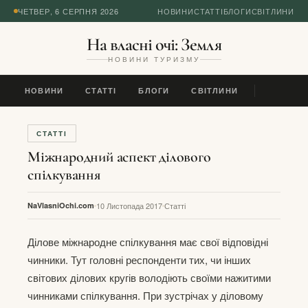
ЧЕТВЕР, 6 СЕРПНЯ 2026
НОВИНИ
СТАТТІ
БЛОГИ
СВІТЛИНИ
На власні очі: Земля
НОВИНИ ТУРИЗМУ
НОВИНИ
СТАТТІ
БЛОГИ
СВІТЛИНИ
СТАТТІ
Міжнародний аспект ділового
спілкування
NaVlasniOchi.com
10 Листопада 2017
Статті
Ділове міжнародне спілкування має свої відповідні
чинники. Тут головні респонденти тих, чи інших
світових ділових кругів володіють своїми нажитими
чинниками спілкування. При зустрічах у діловому