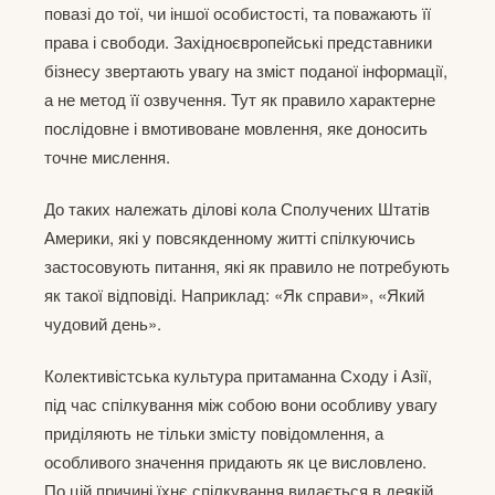
повазі до тої, чи іншої особистості, та поважають її
права і свободи. Західноєвропейські представники
бізнесу звертають увагу на зміст поданої інформації,
а не метод її озвучення. Тут як правило характерне
послідовне і вмотивоване мовлення, яке доносить
точне мислення.
До таких належать ділові кола Сполучених Штатів
Америки, які у повсякденному житті спілкуючись
застосовують питання, які як правило не потребують
як такої відповіді. Наприклад: «Як справи», «Який
чудовий день».
Колективістська культура притаманна Сходу і Азії,
під час спілкування між собою вони особливу увагу
приділяють не тільки змісту повідомлення, а
особливого значення придають як це висловлено.
По цій причині їхнє спілкування видається в деякій