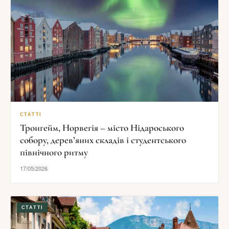
СТАТТІ
Тронгейм, Норвегія – місто Нідароського
собору, дерев’яних складів і студентського
північного ритму
17/05/2026
СТАТТІ