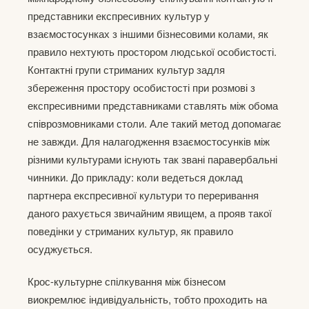
представники експресивних культур у
взаємостосунках з іншими бізнесовими колами, як
правило нехтують простором людської особистості.
Контактні групи стриманих культур задля
збереження простору особистості при розмові з
експресивними представниками ставлять між обома
співрозмовниками столи. Але такий метод допомагає
не завжди. Для налагодження взаємостосунків між
різними культурами існують так звані паравербальні
чинники. До прикладу: коли ведеться доклад
партнера експресивної культури то переривання
даного рахується звичайним явищем, а прояв такої
поведінки у стриманих культур, як правило
осуджується.
Крос-культурне спілкування між бізнесом
виокремлює індивідуальність, тобто проходить на