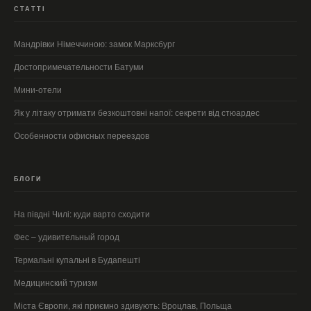
СТАТТІ
Мандрівки Німеччиною: замок Марксбург
Достопримечательности Батуми
Мини-отели
Як у літаку отримати безкоштовні напої: секрети від стюардес
Особенности офисных переездов
БЛОГИ
На півдні Чилі: куди варто сходити
Фес – удивительный город
Термальні купальні в Будапешті
Медицинский туризм
Міста Європи, які приємно здивують: Вроцлав, Польща