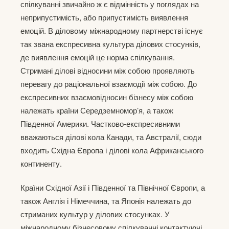
спілкуванні звичайно ж є відмінність у поглядах на
неприпустимість, або припустимість виявлення
емоцій. В діловому міжнародному партнерстві існує
так звана експресивна культура ділових стосунків,
де виявлення емоцій це норма спілкування.
Стримані ділові відносини між собою проявляють
перевагу до раціональної взаємодії між собою. До
експресивних взаємовідносин бізнесу між собою
належать країни Середземномор’я, а також
Південної Америки. Частково-експресивними
вважаються ділові кола Канади, та Австралії, сюди
входить Східна Європа і ділові кола Африканського
континенту.
Країни Східної Азії і Південної та Північної Європи, а
також Англія і Німеччина, та Японія належать до
стриманих культур у ділових стосунках. У
міжнародному бізнесовому спілкуванні контактуючі