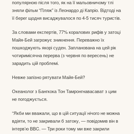
популярною після того, як на її мальовничому тлі
зняли фільм “Пляж” із Леонардо ді Капріо. Відтоді на
її берег щодня висаджувалося по 4-5 тисяч туристів.
За словами експертів, 77% коралових рифів у затоці
Майя-Бей загрожує зникнення. Переважно їх
пошкоджують якорі суден. Запланована на цей рік
чотиримісячна перерва (з червня по вересень) не
зарадить цій проблемі.
Невже запізно рятувати Майя-Бей?
Океанолог з Бангкока Тон Тамронгнавасават з цим
не погоджується.
“Якби ми вважали, що в цій ситуації нічого не можна
вдіяти, то не закривали б затоку, — повідомив він в
інтерв’ю BBC. — Три роки тому ми вже закрили