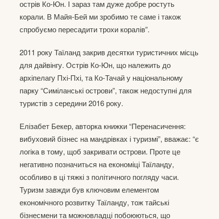
острів Ко-Юн. І зараз там дуже добре ростуть
корали. В Майя-Бей ми зробимо те саме і також
спробуємо пересадити трохи коралів”.
2011 року Таїланд закрив десятки туристичних місць
для дайвінгу. Острів Ко-Юн, що належить до
архіпелагу Пхі-Пхі, та Ко-Тачай у національному
парку “Симіланські острови”, також недоступні для
туристів з середини 2016 року.
Елізабет Бекер, авторка книжки “Перенасичення:
вибуховий бізнес на мандрівках і туризмі”, вважає: “є
логіка в тому, щоб закривати острови. Проте це
негативно позначиться на економіці Таїланду,
особливо в ці тяжкі з політичного погляду часи.
Туризм завжди був ключовим елементом
економічного розвитку Таїланду, тож тайські
бізнесмени та можновладці побоюються, що