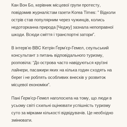
Кан Вон Бо, керівник місцевої групи протесту,
повідомив журналістам газети Korea Times: ” Відколи
острів став популярним через чужинців, колись
недоторканна природа [Чеджу] зазнала непоправної
шкоди. Всюди сміття і транспортні затори”.
В інтерв’ю BBC Кетрін Ґерм’єр-Гемел, сеульський
консультант з питань відповідального туризму,
розповіла: “До острова часто навідуються круїзні
лайнери, пасажири яких на кілька годин сходять на
берег і не роблять особливих внесків у розвиток
місцевої економіки”.
Пані Ґерм’єр-Гемел наголосила на тому, що люди в
усьому світі схильні оцінювати успішність туризму
суто за мірками кількості відвідувачів. Це необхідно
змінювати.