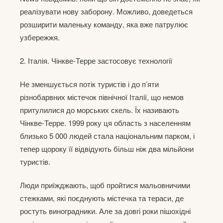
реалізувати нову заборону. Можливо, доведеться
розширити маленьку команду, яка вже патрулює
узбережжя.
2. Італія. Чінкве-Терре застосовує технології
Не зменшується потік туристів і до п’яти
різнобарвних містечок північної Італії, що немов
притулилися до морських скель. Їх називають
Чінкве-Терре. 1999 року ця область з населенням
близько 5 000 людей стала національним парком, і
тепер щороку її відвідують більш ніж два мільйони
туристів.
Люди приїжджають, щоб пройтися мальовничими
стежками, які поєднують містечка та тераси, де
ростуть виноградники. Але за довгі роки пішохідні