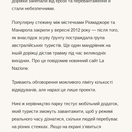
доріжки занепали від ерозії та перевантаження й
стали небезпечними.
Популярну стежину між містечками Ріомаджоре та
Манарола закрили у вересні 2012 року — після того,
як внаслідок зсуву ґрунту постраждала група
австралійських туристів. Ще один мандрівник на
іншій доріжці дістав травму під час великодніх
вихідних. Про це повідомив новинний сайт La
Nazione.
Тривають обговорення можливого ліміту кількості
відвідувачів, але наразі це лише проекти.
Нині ж керівництво парку тестує мобільний додаток,
який туристи зможуть завантажити, щоб у режимі
реального часу дізнатися, скільки людей перебуває
на різних стежках. Якщо на екрані з’явиться