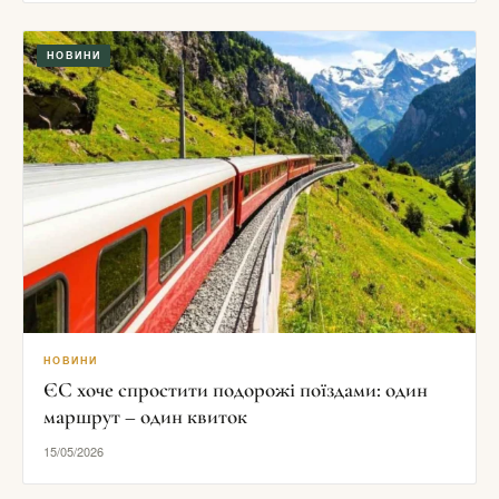
НОВИНИ
НОВИНИ
ЄС хоче спростити подорожі поїздами: один
маршрут – один квиток
15/05/2026