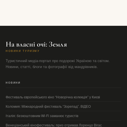
На власні очі: Земля
НОВИНИ ТУРИЗМУ
Туристичний медіа-портал про подорожі Україною та світом.
Новини, статті, блоги та фотографії від мандрівників.
НОВИНИ
Фестиваль європейського кіно “Новорічна колекція” у Києві
Коломия: Міжнародний фестиваль “Зорепад”. ВІДЕО
Італія: безкоштовним Wi-Fi заманює туристів
Венеціанський кінофестиваль: приз отримав Лоренцо Вігас