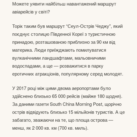
Можете уявити найбільш навантажений маршрут
авіарейсів у світі?
Торік таким був маршрут “Сеул-Острів Чеджу”, який
поєднує столицю Південної Кореї з туристичною
принадою, розташованою приблизно за 90 км від
материка. Люди приїжджають помилуватися
вулканічними ландшафтами, мальовничими
водоспадами, а ще — розважитися в парку
еротичних атракціонів, популярному серед молодят.
У 2017 році між цими двома аеропортами було
здійснено близько 65 000 рейсів (майже 180 щодня).
За даними газети South China Morning Post, щорічно
острів відвідують близько 15 мільйонів туристів. А це
забагато, зважаючи на те, що площа острова —
менш, як 2 000 кв. км (700 кв. миль).