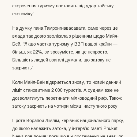
скорочення туризму поставить під удар тайську
економіку”.
На думку пана Тамронгнавасавата, саме через це
влада так довго зволікала з рішенням щодо Майя-
Бей. “Якщо частка туризму у ВВП вашої країни —
більш, як 22%, ви зрозумієте, як це непросто.
Більшість людей взагалі думали, що затоку не
закриють”.
Коли Майя-Бей відкриється знову, то новий денний
ліміт становитиме 2 000 туристів. А суднам вже не
дозволятимуть перетинати мілководний риф. Також
затоку закриють на чотири місяці наступного року.
Проте Ворапой Лімлім, керівник національного парку,
до якого належить затока, у інтерв’ю газеті Phuket
News повідомив: поки що він достеменно не знає, як