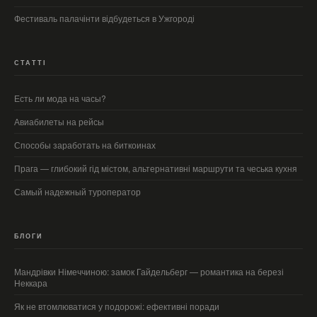
Фестиваль палачінти відбудеться в Ужгороді
СТАТТІ
Есть ли мода на часы?
Авиабилеты на рейсы
Способы заработать на биткоинах
Прага — глибокий гід містом, альтернативні маршрути та чеська кухня
Самый надежный туроператор
БЛОГИ
Мандрівки Німеччиною: замок Гайдельберг — романтика на березі
Неккара
Як не втомлюватися у подорожі: ефективні поради