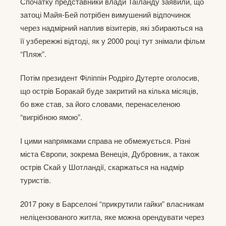
Спочатку представники влади Таїланду заявили, що
затоці Майя-Бей потрібен вимушений відпочинок
через надмірний наплив візитерів, які збираються на
її узбережжі відтоді, як у 2000 році тут знімали фільм
“Пляж”.
Потім президент Філіппін Родріго Дутерте оголосив,
що острів Боракай буде закритий на кілька місяців,
бо вже став, за його словами, перенаселеною
“вигрібною ямою”.
І цими напрямками справа не обмежується. Різні
міста Європи, зокрема Венеція, Дубровник, а також
острів Скай у Шотландії, скаржаться на надмір
туристів.
2017 року в Барселоні “прикрутили гайки” власникам
неліцензованого житла, яке можна орендувати через