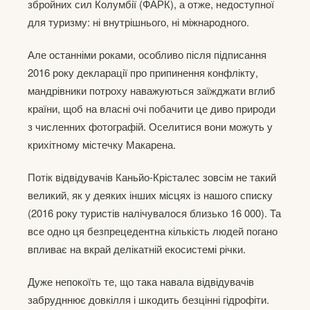
збройних сил Колумбії (ФАРК), а отже, недоступної
для туризму: ні внутрішнього, ні міжнародного.
Але останніми роками, особливо після підписання
2016 року декларації про припинення конфлікту,
мандрівники потроху наважуються заїжджати вглиб
країни, щоб на власні очі побачити це диво природи
з численних фотографій. Оселитися вони можуть у
крихітному містечку Макарена.
Потік відвідувачів Каньйо-Крісталес зовсім не такий
великий, як у деяких інших місцях із нашого списку
(2016 року туристів налічувалося близько 16 000). Та
все одно ця безпрецедентна кількість людей погано
впливає на вкрай делікатній екосистемі річки.
Дуже непокоїть те, що така навала відвідувачів
забрудннює довкілля і шкодить безцінні гідрофіти.