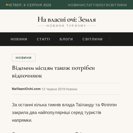
ЧЕТВЕР, 6 СЕРПНЯ 2026
НОВИНИ
СТАТТІ
БЛОГИ
СВІТЛИНИ
На власні очі: Земля
НОВИНИ ТУРИЗМУ
НОВИНИ
СТАТТІ
БЛОГИ
СВІТЛИНИ
НОВИНИ
Відомим місцям також потрібен
відпочинок
NaVlasniOchi.com
12 Червня 2019
Новини
За останні кілька тижнів влада Таїланду та Філіппін
закрила два найпопулярніші серед туристів
напрямки.