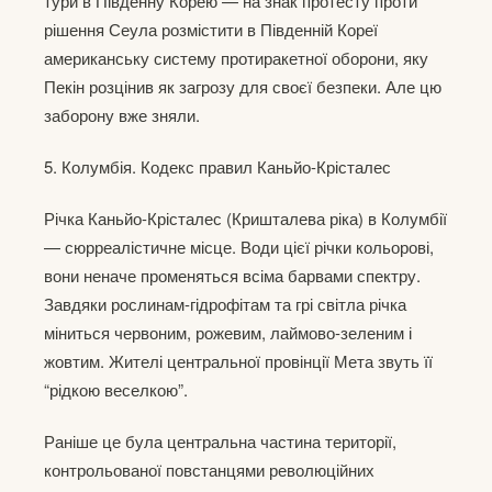
тури в Південну Корею — на знак протесту проти
рішення Сеула розмістити в Південній Кореї
американську систему протиракетної оборони, яку
Пекін розцінив як загрозу для своєї безпеки. Але цю
заборону вже зняли.
5. Колумбія. Кодекс правил Каньйо-Крісталес
Річка Каньйо-Крісталес (Кришталева ріка) в Колумбії
— сюрреалістичне місце. Води цієї річки кольорові,
вони неначе променяться всіма барвами спектру.
Завдяки рослинам-гідрофітам та грі світла річка
міниться червоним, рожевим, лаймово-зеленим і
жовтим. Жителі центральної провінції Мета звуть її
“рідкою веселкою”.
Раніше це була центральна частина території,
контрольованої повстанцями революційних