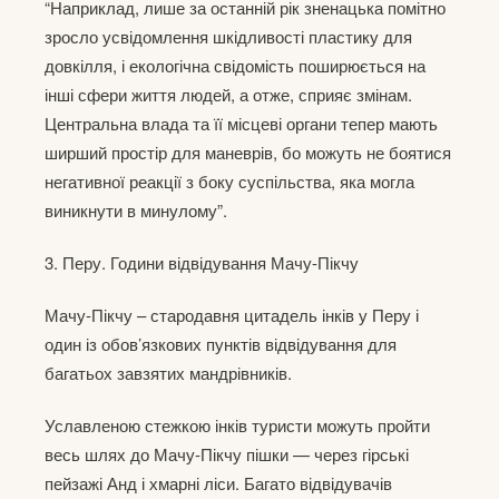
“Наприклад, лише за останній рік зненацька помітно
зросло усвідомлення шкідливості пластику для
довкілля, і екологічна свідомість поширюється на
інші сфери життя людей, а отже, сприяє змінам.
Центральна влада та її місцеві органи тепер мають
ширший простір для маневрів, бо можуть не боятися
негативної реакції з боку суспільства, яка могла
виникнути в минулому”.
3. Перу. Години відвідування Мачу-Пікчу
Мачу-Пікчу – стародавня цитадель інків у Перу і
один із обов’язкових пунктів відвідування для
багатьох завзятих мандрівників.
Уславленою стежкою інків туристи можуть пройти
весь шлях до Мачу-Пікчу пішки — через гірські
пейзажі Анд і хмарні ліси. Багато відвідувачів