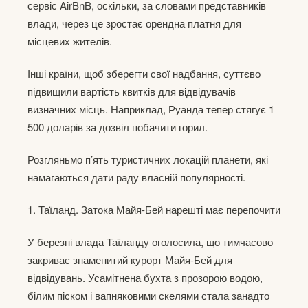
сервіс AirBnB, оскільки, за словами представників
влади, через це зростає орендна платня для
місцевих жителів.
Інші країни, щоб зберегти свої надбання, суттєво
підвищили вартість квитків для відвідувачів
визначних місць. Наприклад, Руанда тепер стягує 1
500 доларів за дозвіл побачити горил.
Розгляньмо п’ять туристичних локацій планети, які
намагаються дати раду власній популярності.
1. Таїланд. Затока Майя-Бей нарешті має перепочити
У березні влада Таїланду оголосила, що тимчасово
закриває знаменитий курорт Майя-Бей для
відвідувань. Усамітнена бухта з прозорою водою,
білим піском і вапняковими скелями стала занадто