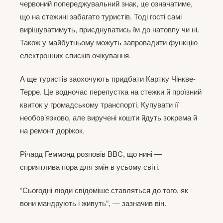
червоний попереджувальний знак, це означатиме,
що на стежині забагато туристів. Тоді гості самі
вирішуватимуть, приєднуватись їм до натовпу чи ні.
Також у майбутньому можуть запровадити функцію
електронних списків очікування.
А ще туристів заохочують придбати Картку Чінкве-
Терре. Це водночас перепустка на стежки й проїзний
квиток у громадському транспорті. Купувати її
необов’язково, але виручені кошти йдуть зокрема й
на ремонт доріжок.
Річард Геммонд розповів BBC, що нині —
сприятлива пора для змін в усьому світі.
“Сьогодні люди свідоміше ставляться до того, як
вони мандрують і живуть”, — зазначив він.