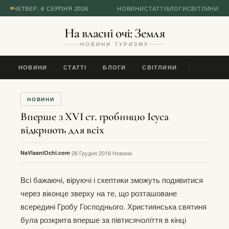
ЧЕТВЕР, 6 СЕРПНЯ 2026
НОВИНИ
СТАТТІ
БЛОГИ
СВІТЛИНИ
На власні очі: Земля
НОВИНИ ТУРИЗМУ
НОВИНИ
СТАТТІ
БЛОГИ
СВІТЛИНИ
НОВИНИ
Вперше з XVI ст. гробницю Ісуса
відкриють для всіх
NaVlasniOchi.com
26 Грудня 2016
Новини
Всі бажаючі, віруючі і скептики зможуть подивитися
через віконце зверху на те, що розташоване
всередині Гробу Господнього. Християнська святиня
була розкрита вперше за півтисячоліття в кінці