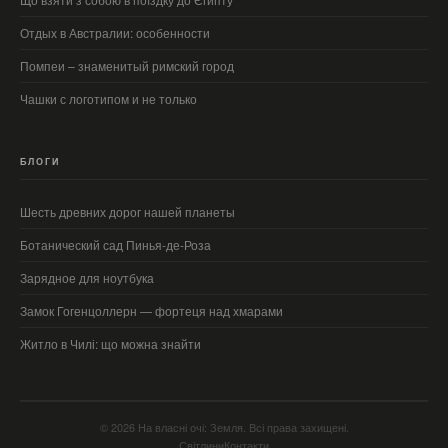
Отдых в Австралии: особенности
Помпеи – знаменитый римский город
Чашки с логотипом и не только
БЛОГИ
Шесть древних дорог нашей планеты
Ботанический сад Пинья-де-Роза
Зарядное для ноутбука
Замок Гогенцоллерн — фортеця над хмарами
Житло в Чилі: що можна знайти
© 2026 На власні очі: Земля. Всі права захищені.
Світлини
Контакти