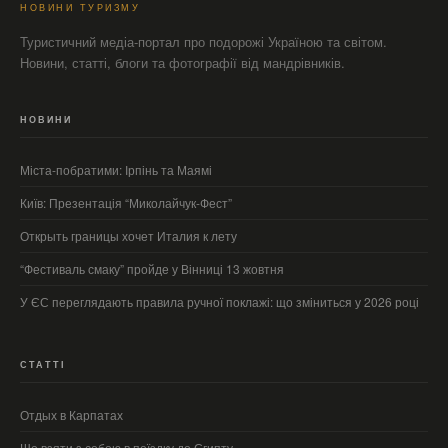
НОВИНИ ТУРИЗМУ
Туристичний медіа-портал про подорожі Україною та світом.
Новини, статті, блоги та фотографії від мандрівників.
НОВИНИ
Міста-побратими: Ірпінь та Маямі
Київ: Презентація “Миколайчук-Фест”
Открыть границы хочет Италия к лету
“Фестиваль смаку” пройде у Вінниці 13 жовтня
У ЄС переглядають правила ручної поклажі: що зміниться у 2026 році
СТАТТІ
Отдых в Карпатах
Що взяти з собою в поїздку до Єгипту