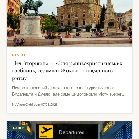
СТАТТІ
Печ, Угорщина — місто ранньохристиянських
гробниць, кераміки Жолнаї та південного
ритму
Печ розташований далеко від головної туристичної осі
Будапешта й Дунаю, але саме це допомогло місту зберегти
виразний південний…
NaVlasniOchi.com
07/08/2026
БЛОГИ