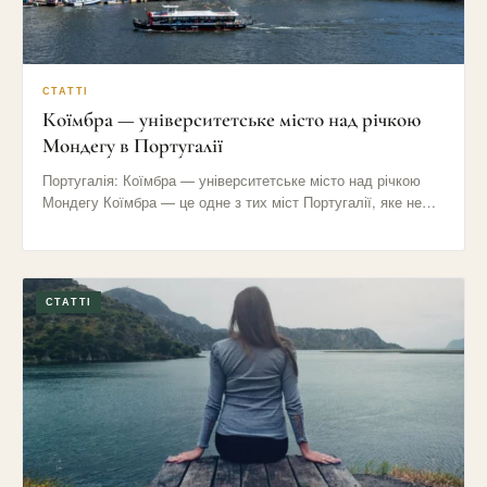
СТАТТІ
Коїмбра — університетське місто над річкою
Мондегу в Португалії
Португалія: Коїмбра — університетське місто над річкою
Мондегу Коїмбра — це одне з тих міст Португалії, яке не…
СТАТТІ