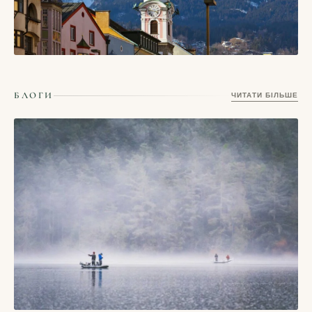
СТАТТІ
Інсбрук — місто в Австрії, де старий центр дивиться прямо
БЛОГИ
ЧИТАТИ БІЛЬШЕ
на Альпи
03/06/2026