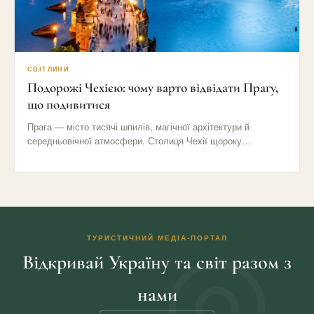
СВІТЛИНИ
Подорожі Чехією: чому варто відвідати Прагу,
що подивитися
Прага — місто тисячі шпилів, магічної архітектури й
середньовічної атмосфери. Столиця Чехії щороку
приваблює мільйони туристів своїми вузькими…
ТУРИСТИЧНИЙ МЕДІА-ПОРТАЛ
Відкривай Україну та світ разом з
нами