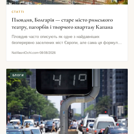
СТАТТІ
Пловдив, Болгарія — старе місто римського
театру, пагорбів і творчого кварталу Капана
Пловдив часто описують як одне з найдавніших
безперервно заселених міст Європи, але сама ця формула
ще не пояснює…
NaVlasniOchi.com
08/08/2026
БЛОГИ