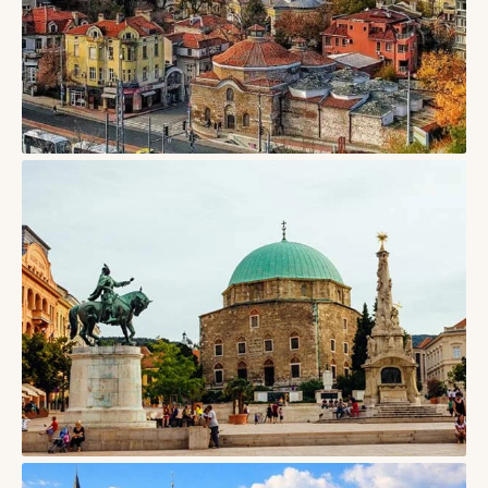
СТАТТІ
Пловдив, Болгарія — старе місто римського театру,
пагорбів і творчого кварталу Капана
08/08/2026