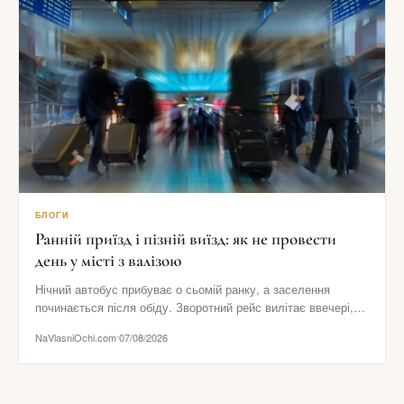
БЛОГИ
Ранній приїзд і пізній виїзд: як не провести
день у місті з валізою
Нічний автобус прибуває о сьомій ранку, а заселення
починається після обіду. Зворотний рейс вилітає ввечері,
хоча номер потрібно…
NaVlasniOchi.com
07/08/2026