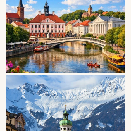
СТАТТІ
Печ, Угорщина — місто ранньохристиянських гробниць,
кераміки Жолнаї та південного ритму
07/08/2026
СТАТТІ
Тарту, Естонія — університетське місто дерев’яних
кварталів і творчого спокою
06/08/2026