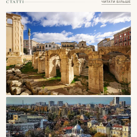
СТАТТІ
ЧИТАТИ БІЛЬШЕ
СТАТТІ
Лечче, Італія — барокове серце Саленто з
медовим каменем і вечірніми площами
09/08/2026