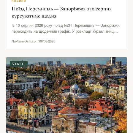
НОВИНИ
Поїзд Перемишль — Запоріжжя з 10 серпня
курсуватиме щодня
Із 10 серпня 2026 року поїзд №31 Перемишль — Запоріжжя
переходить на щоденний графік. У розкладі Укрзалізниці
зазначено…
NaVlasniOchi.com
08/08/2026
СТАТТІ