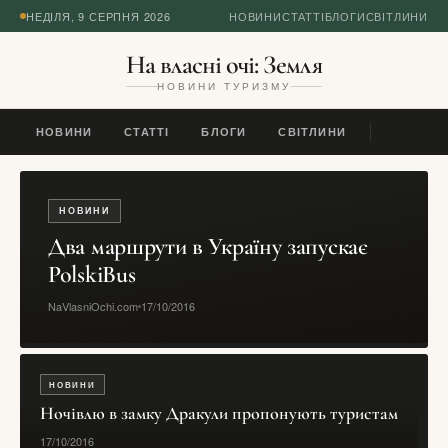
НЕДІЛЯ, 9 СЕРПНЯ 2026
НОВИНИ
СТАТТІ
БЛОГИ
СВІТЛИНИ
На власні очі: Земля
НОВИНИ ТУРИЗМУ
НОВИНИ
СТАТТІ
БЛОГИ
СВІТЛИНИ
НОВИНИ
Два маршрути в Україну запускає
PolskiBus
NaVlasniOchi.com
17/10/2016
НОВИНИ
Ночівлю в замку Дракули пропонують туристам
17/10/2016