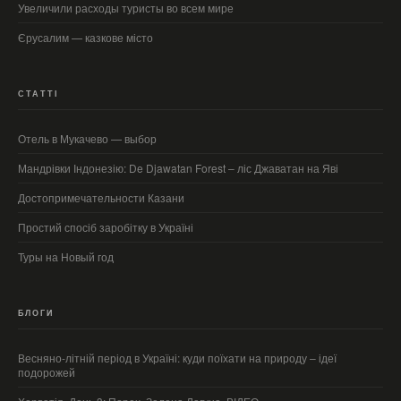
Увеличили расходы туристы во всем мире
Єрусалим — казкове місто
СТАТТІ
Отель в Мукачево — выбор
Мандрівки Індонезію: De Djawatan Forest – ліс Джаватан на Яві
Достопримечательности Казани
Простий спосіб заробітку в Україні
Туры на Новый год
БЛОГИ
Весняно-літній період в Україні: куди поїхати на природу – ідеї
подорожей