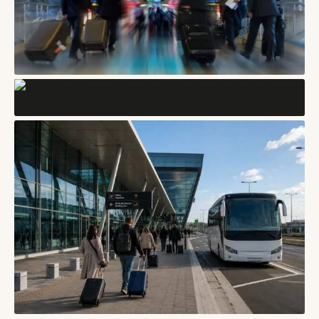
БЛОГИ
Ранній приїзд і пізній виїзд: як не провести день у місті з
валізою
БЛОГИ
07/08/2026
eSIM, роумінг чи місцева SIM-картка: як залишатися на
зв’язку за кордоном
06/08/2026