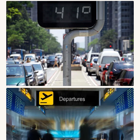
БЛОГИ
Дощ у подорожі: як урятувати день без
хаотичної зміни планів
09/08/2026
БЛОГИ
Як подорожувати містом під час сильної спеки: маршрут,
паузи та прохолодні локації
08/08/2026