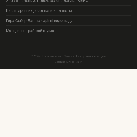
Хорватія. День 3: Пореч. Зелена Лагуна. ВІДЕО
Шесть древних дорог нашей планеты
Гора Собер-Баш та чарівні водоспади
Мальдивы – райский отдых
© 2026 На власні очі: Земля. Всі права захищені.
Світлини
Контакти