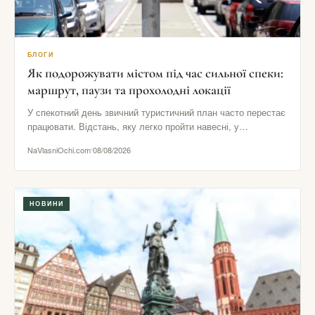
БЛОГИ
Як подорожувати містом під час сильної спеки:
маршрут, паузи та прохолодні локації
У спекотний день звичний туристичний план часто перестає
працювати. Відстань, яку легко пройти навесні, у
розпеченому центрі здається…
NaVlasniOchi.com
08/08/2026
НОВИНИ