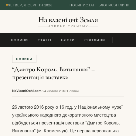
ЧЕТВЕР, 6 СЕРПНЯ 2026
НОВИНИ
СТАТТІ
БЛОГИ
СВІТЛИНИ
На власні очі: Земля
НОВИНИ ТУРИЗМУ
НОВИНИ
СТАТТІ
БЛОГИ
СВІТЛИНИ
НОВИНИ
“Дмитро Король. Витинанка” –
презентація виставки
NaVlasniOchi.com
24 Лютого 2016
Новини
26 лютого 2016 року о 16 год. у Національному музеї
українського народного декоративного мистецтва
відбудеться презентація виставки “Дмитро Король.
Витинанка” (м. Кременчук). Це перша персональна