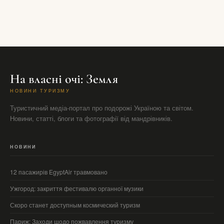
На власні очі: Земля
НОВИНИ ТУРИЗМУ
Туристичний медіа-портал про подорожі Україною та світом.
Новини, статті, блоги та фотографії від мандрівників.
НОВИНИ
12 пасажирів EgyptAir травмовано
Ужгород: закриття фестивалю органної музики
Скоро станет доступным космический туризм
Париж: Заходи щодо пожвавлення туризму