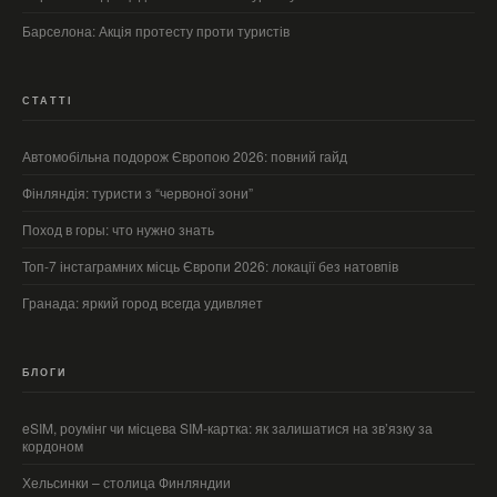
Барселона: Акція протесту проти туристів
СТАТТІ
Автомобільна подорож Європою 2026: повний гайд
Фінляндія: туристи з “червоної зони”
Поход в горы: что нужно знать
Топ-7 інстаграмних місць Європи 2026: локації без натовпів
Гранада: яркий город всегда удивляет
БЛОГИ
eSIM, роумінг чи місцева SIM-картка: як залишатися на зв’язку за
кордоном
Хельсинки – столица Финляндии