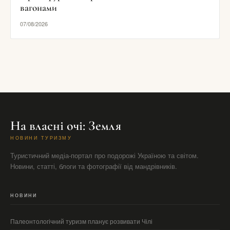
вагонами
07/08/2026
На власні очі: Земля
НОВИНИ ТУРИЗМУ
Туристичний медіа-портал про подорожі Україною та світом.
Новини, статті, блоги та фотографії від мандрівників.
НОВИНИ
Палеонтологічний туризм планує розвивати Чілі