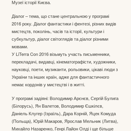
Музеї історії Києва.
Діалог – тема, що стане центральною у програмі
2016 року. Діалог фантастики і фентезі, різних видів
мистецтв, поколінь, часів та історії, культури і
субкультур, діалог світоглядів та діалог різними
мовами.
У LiTerra Con 2016 візьмуть участь письменники,
перекладачі, видавці, кінематографісти, художники,
науковці, поети, музиканти, рольовики, цікаві люди з
України та інших країн, адже для фантастичного
немає кордонів у мистецтві і в житті.
У програмі задіяні: Володимир Арєнєв, Сергій Булига
(Білорусь), Ян Валетов, Володимир Єшкілєв,
Даніель Клугер (Ізраїль), Дара Корній, Яцек Комуда
(Польща), Юрій Макаров, Ярослав Мельник (Литва),
Михайло Назаренко, Генрі Лайон Олді і ще більше