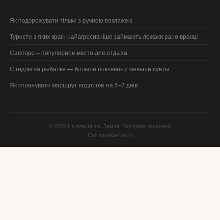
Як подорожувати тільки з ручною поклажею
Туристи з яких країн найагресивніше займають лежаки рано вранці
Саппоро – популярное место для отдыха
С гидом на рыбалке — больше поклёвок и меньше суеты
Як спланувати маршрут подорожі на 5–7 днів
© 2026 На власні очі: Земля. Всі права захищені.
Світлини
Контакти