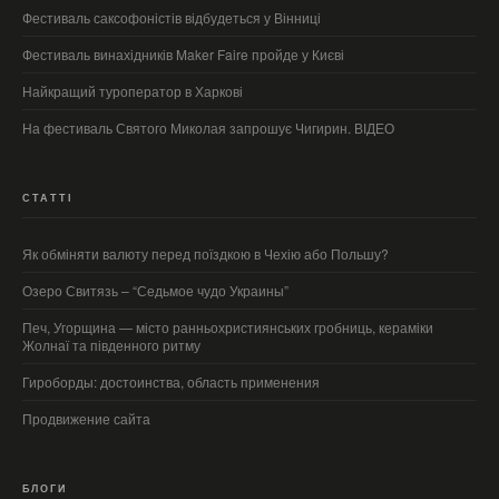
Фестиваль саксофоністів відбудеться у Вінниці
Фестиваль винахідників Maker Faire пройде у Києві
Найкращий туроператор в Харкові
На фестиваль Святого Миколая запрошує Чигирин. ВІДЕО
СТАТТІ
Як обміняти валюту перед поїздкою в Чехію або Польшу?
Озеро Свитязь – “Седьмое чудо Украины”
Печ, Угорщина — місто ранньохристиянських гробниць, кераміки
Жолнаї та південного ритму
Гироборды: достоинства, область применения
Продвижение сайта
БЛОГИ