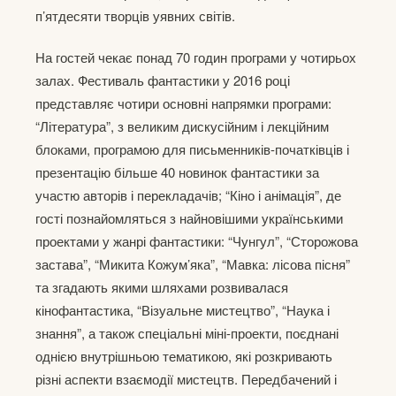
п’ятдесяти творців уявних світів.
На гостей чекає понад 70 годин програми у чотирьох
залах. Фестиваль фантастики у 2016 році
представляє чотири основні напрямки програми:
“Література”, з великим дискусійним і лекційним
блоками, програмою для письменників-початківців і
презентацію більше 40 новинок фантастики за
участю авторів і перекладачів; “Кіно і анімація”, де
гості познайомляться з найновішими українськими
проектами у жанрі фантастики: “Чунгул”, “Сторожова
застава”, “Микита Кожум’яка”, “Мавка: лісова пісня”
та згадають якими шляхами розвивалася
кінофантастика, “Візуальне мистецтво”, “Наука і
знання”, а також спеціальні міні-проекти, поєднані
однією внутрішньою тематикою, які розкривають
різні аспекти взаємодії мистецтв. Передбачений і