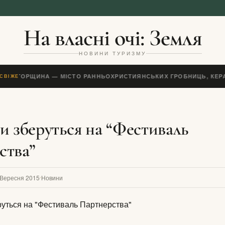
На власні очі: Земля
НОВИНИ ТУРИЗМУ
ЕЧ, УГОРЩИНА — МІСТО РАННЬОХРИСТИЯНСЬКИХ ГРОБНИЦЬ, КЕРА
СВІЖЕ
и зберуться на “Фестиваль
ства”
 Вересня 2015
Новини