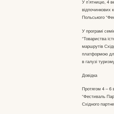
У п’ятницю, 4 в
відпочинкових 
Польського “Фе
У програмі сем
“Товариства іст
маршрутів Східн
платформою для
в галузі туризм
Довідка
Протягом 4 – 6 
“Фестиваль Парт
Східного партне