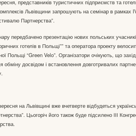
ересня, представників туристичних підприємств та готел
комплексів Львівщини запрошують на семінар в рамках IV
стивалю Партнерства”.
інару передбачено презентацію нових польських учасник
оричних готелів в Польщі”” та оператора проекту велоси
ої Польщі “Green Velo”. Організатори очікують, що захід
 обміну досвідом і встановлення довготривалих партне
у.
вересня на Львівщині вже вчетверте відбудеться українс
нерства”. Цьогоріч його також буде підсилено ІІІ Конгр
рства.