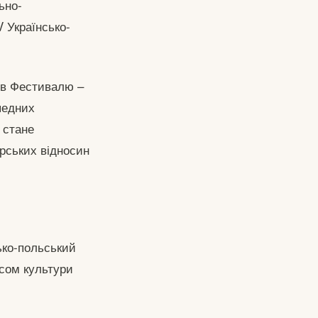
ьно-
 Українсько-
ів Фестивалю –
педних
 стане
рських відносин
ько-польський
есом культури