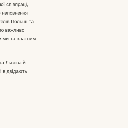
ої співпраці,
е наповнення
телів Польщі та
иво важливо
еями та власним
та Львова й
і відвідають