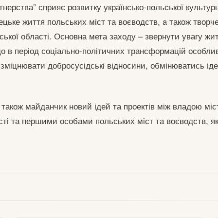
нерства” сприяє розвитку українсько-польської культурн
цьке життя польських міст та воєводств, a також творч
ської області. Основна мета заходу – звернути увагу жи
 що в період соціально-політичних трансформацій особл
 зміцнювати добросусідські відносини, обмінюватись ід
 також майданчик новий ідей та проектів між владою міс
сті та першими особами польських міст та воєводств, як