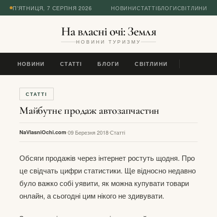
П’ЯТНИЦЯ, 7 СЕРПНЯ 2026
НОВИНИ
СТАТТІ
БЛОГИ
СВІТЛИНИ
На власні очі: Земля
НОВИНИ ТУРИЗМУ
НОВИНИ
СТАТТІ
БЛОГИ
СВІТЛИНИ
СТАТТІ
Майбутнє продаж автозапчастин
NaVlasniOchi.com
09 Березня 2018
Статті
Обсяги продажів через інтернет ростуть щодня. Про
це свідчать цифри статистики. Ще відносно недавно
було важко собі уявити, як можна купувати товари
онлайн, а сьогодні цим нікого не здивувати.