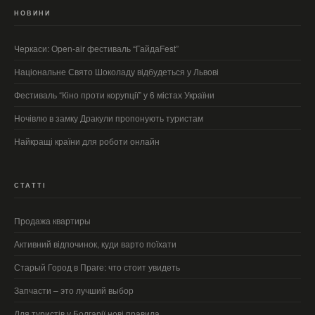
НОВИНИ
Черкаси: Оpen-air фестиваль “ГайдаFest”
Національне Свято Шоколаду відбудеться у Львові
Фестиваль “Кіно проти корупції” у 6 містах України
Ночівлю в замку Дракули пропонують туристам
Найкращі країни для роботи онлайн
СТАТТІ
Продажа квартиры
Активний відпочинок, куди варто поїхати
Старый Город в Праге: что стоит увидеть
Запчасти – это лучший выбор
Для туристів у Болгарії нові правила