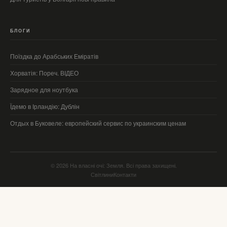
БЛОГИ
Поїздка до Арабських Еміратів
Хорватія: Пореч. ВІДЕО
Зарядное для ноутбука
Їдемо в Ірландію: Дублін
Отдых в Буковеле: европейский сервис по украинским ценам
© 2026 На власні очі: Земля. Всі права захищені.
Світлини
Контакти