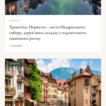
СТАТТІ
Тронгейм, Норвегія – місто Нідароського
собору, дерев’яних складів і студентського
північного ритму
17/05/2026
СТАТТІ