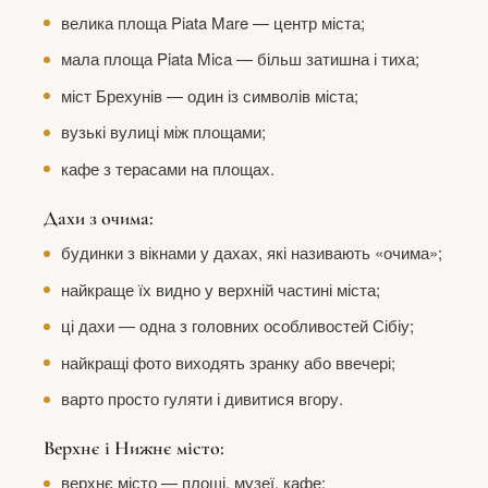
велика площа Piata Mare — центр міста;
мала площа Piata Mica — більш затишна і тиха;
міст Брехунів — один із символів міста;
вузькі вулиці між площами;
кафе з терасами на площах.
Дахи з очима:
будинки з вікнами у дахах, які називають «очима»;
найкраще їх видно у верхній частині міста;
ці дахи — одна з головних особливостей Сібіу;
найкращі фото виходять зранку або ввечері;
варто просто гуляти і дивитися вгору.
Верхнє і Нижнє місто:
верхнє місто — площі, музеї, кафе;