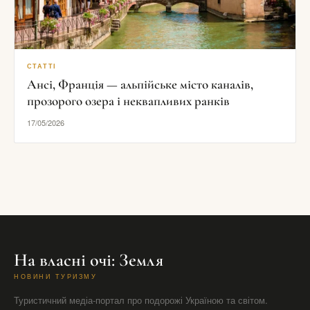
СТАТТІ
Ансі, Франція — альпійське місто каналів,
прозорого озера і неквапливих ранків
17/05/2026
На власні очі: Земля
НОВИНИ ТУРИЗМУ
Туристичний медіа-портал про подорожі Україною та світом.