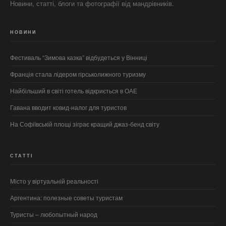
Новини, статті, блоги та фотографії від мандрівників.
НОВИНИ
Фестиваль “Зимова казка” відбудеться у Вінниці
Франція стала лідером гірськолижного туризму
Найбільший в світі готель відкриється в ОАЕ
Гавана вводит ковид-налог для туристов
На Софіївській площі зіграє кращий джаз-бенд світу
СТАТТІ
Місто у віртуальній реальності
Аргентина: полезные советы туристам
Туристы – любопытный народ