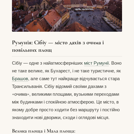
Румунія: Сібіу — місто дахів з очима і
повільних площ
Сібіу — одне з найатмосферніших
міст Румунії
. Воно
не таке велике, як Бухарест, і не таке туристичне, як
Брашов
, але саме тут найкраще відчувається стара
Трансильванія. Сібіу відомий своїми дахами з
«очима», великими площами, вузькими переходами
між будинками і спокійною атмосферою. Це місто, в
якому добре просто ходити без маршруту і постійно
знаходити нові дворики, сходи і оглядові місця.
Велика площа і Мала площа: