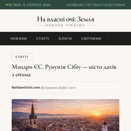
ЧЕТВЕР, 6 СЕРПНЯ 2026
НОВИНИ
СТАТТІ
БЛОГИ
СВІТЛИНИ
На власні очі: Земля
НОВИНИ ТУРИЗМУ
НОВИНИ
СТАТТІ
БЛОГИ
СВІТЛИНИ
СТАТТІ
Мандри ЄС. Румунія: Сібіу — місто дахів
з очима
NaVlasniOchi.com
26 Березня 2026
Статті