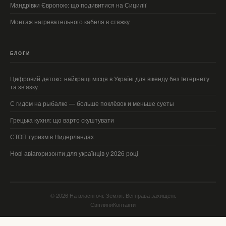
Мандрівки Європою: що подивитися на Сицилії
Монтаж нагревательного кабеля в стяжку
БЛОГИ
Цифровий детокс: найкращі місця в Україні для вікенду без Інтернету
та зв’язку
С гидом на рыбалке — больше поклёвок и меньше суеты
Грецька кухня: що варто скуштувати
СТОП туризм в Нидерландах
Нові авіагоризонти для українців у 2026 році
© 2026 На власні очі: Земля. Всі права захищені.
Світлини
Контакти