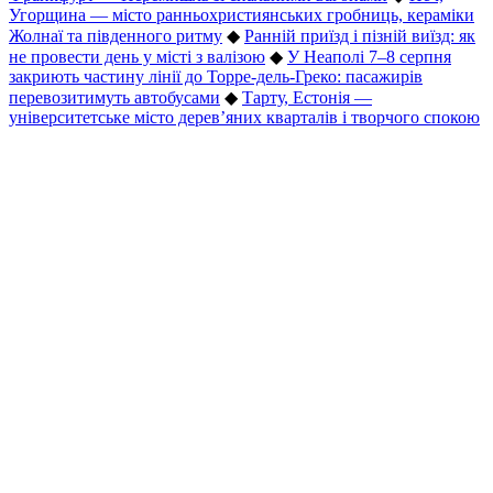
Угорщина — місто ранньохристиянських гробниць, кераміки
Жолнаї та південного ритму
◆
Ранній приїзд і пізній виїзд: як
не провести день у місті з валізою
◆
У Неаполі 7–8 серпня
закриють частину лінії до Торре-дель-Греко: пасажирів
перевозитимуть автобусами
◆
Тарту, Естонія —
університетське місто дерев’яних кварталів і творчого спокою