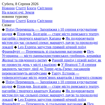
Субота, 8 Серпня 2026
Новини
Статті
Блоги
Світлини
На власні очі: Земля
новини туризму
Новини
Статті
Блоги
Світлини
Свіже
◆
Поїзд Перемишль — Запоріжжя з 10 серпня курсуватиме
щодня
◆
Пловдив, Болгарія — старе місто римського театру,
пагорбів і творчого кварталу Капана
◆
Як подорожувати
містом під час сильної спеки: маршрут, паузи та прохолодні
локації
◆
Leo Express запустив прямий нічний поїзд
Франкфурт — Перемишль зі спальними вагонами
◆
Печ,
Угорщина — місто ранньохристиянських гробниць, кераміки
Жолнаї та південного ритму
◆
Ранній приїзд і пізній виїзд: як
не провести день у місті з валізою
◆
У Неаполі 7–8 серпня
закриють частину лінії до Торре-дель-Греко: пасажирів
перевозитимуть автобусами
◆
Тарту, Естонія —
університетське місто дерев’яних кварталів і творчого спокою
◆
Поїзд Перемишль — Запоріжжя з 10 серпня курсуватиме
щодня
◆
Пловдив, Болгарія — старе місто римського театру,
пагорбів і творчого кварталу Капана
◆
Як подорожувати
містом під час сильної спеки: маршрут, паузи та прохолодні
локації
◆
Leo Express запустив прямий нічний поїзд
Франкфурт — Перемишль зі спальними вагонами
◆
Печ,