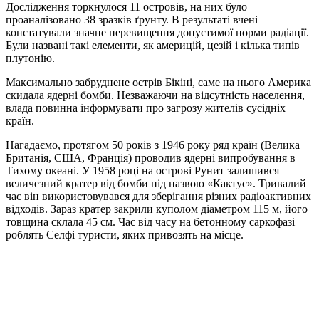
Дослідження торкнулося 11 островів, на них було
проаналізовано 38 зразків ґрунту. В результаті вчені
констатували значне перевищення допустимої норми радіації.
Були названі такі елементи, як америцій, цезій і кілька типів
плутонію.
Максимально забруднене острів Бікіні, саме на нього Америка
скидала ядерні бомби. Незважаючи на відсутність населення,
влада повинна інформувати про загрозу жителів сусідніх
країн.
Нагадаємо, протягом 50 років з 1946 року ряд країн (Велика
Британія, США, Франція) проводив ядерні випробування в
Тихому океані. У 1958 році на острові Рунит залишився
величезний кратер від бомби під назвою «Кактус». Тривалий
час він використовувався для зберігання різних радіоактивних
відходів. Зараз кратер закрили куполом діаметром 115 м, його
товщина склала 45 см. Час від часу на бетонному саркофазі
роблять Селфі туристи, яких привозять на місце.