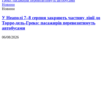
Новини
Новини
У Неаполі 7–8 серпня закриють частину лінії до
Торре-дель-Греко: пасажирів перевозитимуть
автобусами
06/08/2026