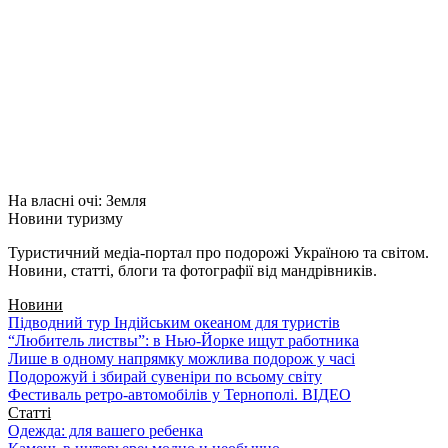
На власні очі: Земля
Новини туризму
Туристичний медіа-портал про подорожі Україною та світом.
Новини, статті, блоги та фотографії від мандрівників.
Новини
Підводний тур Індійським океаном для туристів
“Любитель листвы”: в Нью-Йорке ищут работника
Лише в одному напрямку можлива подорож у часі
Подорожуй і збирай сувеніри по всьому світу
Фестиваль ретро-автомобілів у Тернополі. ВІДЕО
Статті
Одежда: для вашего ребенка