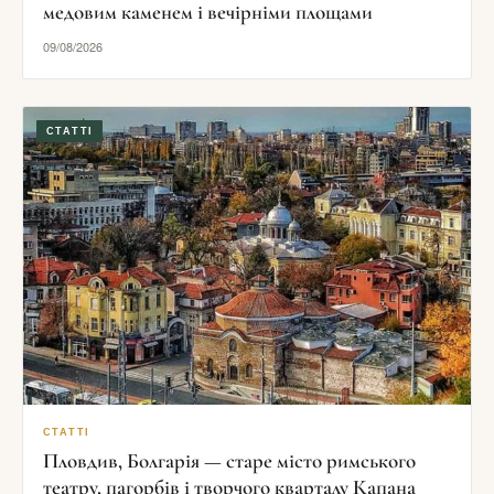
медовим каменем і вечірніми площами
09/08/2026
СТАТТІ
СТАТТІ
Пловдив, Болгарія — старе місто римського
театру, пагорбів і творчого кварталу Капана