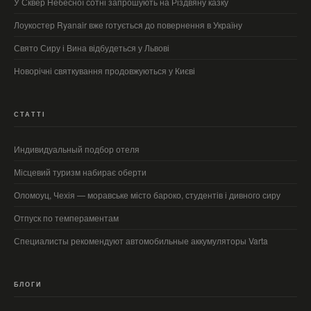
У Сквер Небесної сотні запрошують на Різдвяну казку
Лоукостер Ryanair вже готується до повернення в Україну
Свято Сиру і Вина відбудеться у Львові
Новорічні святкування продовжуються у Києві
СТАТТІ
Индивидуальный подбор отеля
Місцевий туризм набирає оберти
Оломоуц, Чехія — моравське місто бароко, студентів і дивного сиру
Отпуск по темпераментам
Специалисты рекомендуют автомобильные аккумуляторы Varta
БЛОГИ