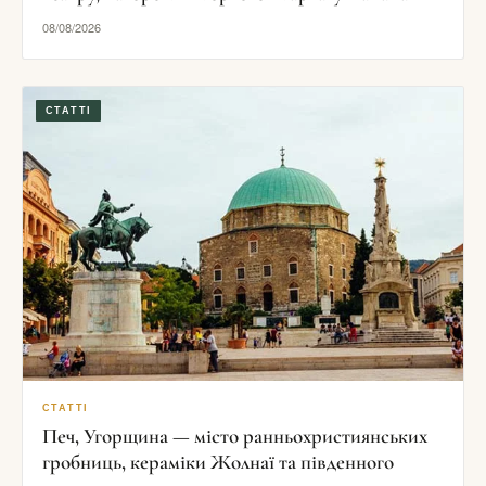
08/08/2026
СТАТТІ
СТАТТІ
Печ, Угорщина — місто ранньохристиянських
гробниць, кераміки Жолнаї та південного