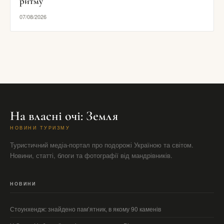
ритму
07/08/2026
На власні очі: Земля
НОВИНИ ТУРИЗМУ
Туристичний медіа-портал про подорожі Україною та світом.
Новини, статті, блоги та фотографії від мандрівників.
НОВИНИ
Стоунхендж: знайдено пам’ятник, в якому 90 каменів