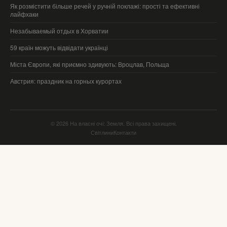
Як розмістити більше речей у ручній поклажі: прості та ефективні
лайфхаки
Незабываемый отдых в Хорватии
59 країн можуть відвідати українці
Міста Європи, які приємно здивують: Вроцлав, Польща
Австрия: праздник на горных курортах
© 2026 На власні очі: Земля. Всі права захищені.
Світлини
Контакти