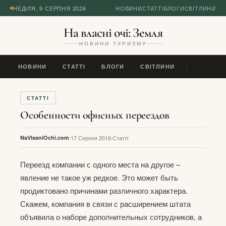
НЕДІЛЯ, 9 СЕРПНЯ 2026
НОВИНИ
СТАТТІ
БЛОГИ
СВІТЛИНИ
На власні очі: Земля
НОВИНИ ТУРИЗМУ
НОВИНИ
СТАТТІ
БЛОГИ
СВІТЛИНИ
СТАТТІ
Особенности офисных переездов
NaVlasniOchi.com
17 Серпня 2016
Статті
Переезд компании с одного места на другое –
явление не такое уж редкое. Это может быть
продиктовано причинами различного характера.
Скажем, компания в связи с расширением штата
объявила о наборе дополнительных сотрудников, а