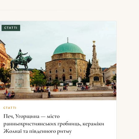
СТАТТІ
СТАТТІ
Печ, Угорщина — місто
ранньохристиянських гробниць, кераміки
Жолнаї та південного ритму