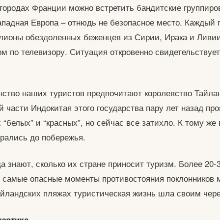
игородах Франции можно встретить бандитские группиро
падная Европа – отнюдь не безопасное место. Каждый г
ионы обездоленных беженцев из Сирии, Ирака и Ливии
м по телевизору. Ситуация откровенно свидетельствует
ство наших туристов предпочитают королевство Тайла
й части Индокитая этого государства пару лет назад пр
“белых” и “красных”, но сейчас все затихло. К тому же 
ирались до побережья.
а знают, сколько их стране приносит туризм. Более 20-
 самые опасные моменты противостояния поклонников 
айландских пляжах туристическая жизнь шла своим чер
кзотика