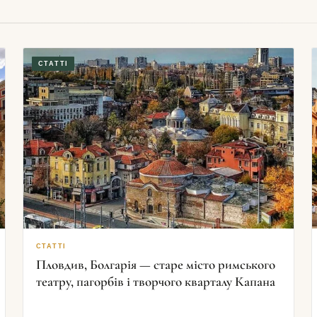
СТАТТІ
СТАТТІ
Пловдив, Болгарія — старе місто римського
театру, пагорбів і творчого кварталу Капана