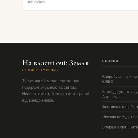
09/08/2026
На власні очі: Земля
НОВИНИ
НОВИНИ ТУРИЗМУ
Випробування косміч
Туристичний медіа-портал про
ВІДЕО
подорожі Україною та світом.
Какие документы ну
Новини, статті, блоги та фотографії
Автошколе
від мандрівників.
Фестиваль живої істо
Никогда не будет п
Вперше в світі: Битв