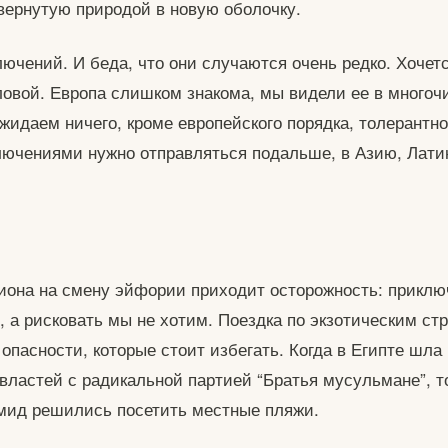
авернутую природой в новую оболочку.
ючений. И беда, что они случаются очень редко. Хочетс
ловой. Европа слишком знакома, мы видели ее в много
жидаем ничего, кроме европейского порядка, толерантно
лючениями нужно отправляться подальше, в Азию, Лат
иона на смену эйфории приходит осторожность: приклю
 а рисковать мы не хотим. Поездка по экзотическим стр
опасности, которые стоит избегать. Когда в Египте шла
 властей с радикальной партией “Братья мусульмане”, т
мид решились посетить местные пляжи.