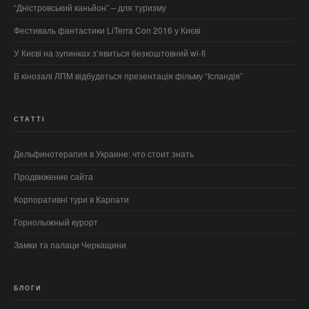
“Дністровський каньйон” – для туризму
Фестиваль фантастики LiTerra Con 2016 у Києві
У Києві на зупинках з’явиться безкоштовний wi-fi
В кінозалі ЛПМ відбудеться презентація фільму “Ісландія”
СТАТТІ
Дельфинотерапия в Украине: что стоит знать
Продвижение сайта
Корпоративні тури в Карпати
Горнолыжный курорт
Замки та палаци Черкащини
БЛОГИ