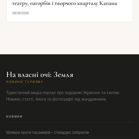
театру, пагорбів і творчого кварталу Капана
08/08/2026
На власні очі: Земля
НОВИНИ ТУРИЗМУ
Туристичний медіа-портал про подорожі Україною та світом.
Новини, статті, блоги та фотографії від мандрівників.
НОВИНИ
Шокери проти пасажирів – стюардес озброєли