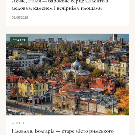
Лечче, Італія — барокове серце Саленто з
медовим каменем і вечірніми площами
09/08/2026
СТАТТІ
СТАТТІ
Пловдив, Болгарія — старе місто римського