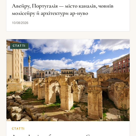
Авейру, Португалія — місто каналів, човнів
молісейру й архітектури ар-нуво
10/08/2026
СТАТТІ
СТАТТІ