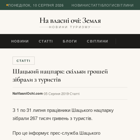
ПОНЕДІЛОК, 10 СЕРПНЯ 2026
НОВИНИ
СТАТТІ
БЛОГИ
СВІТЛИНИ
На власні очі: Земля
НОВИНИ ТУРИЗМУ
НОВИНИ
СТАТТІ
БЛОГИ
СВІТЛИНИ
СТАТТІ
Шацький нацпарк: скільки грошей
зібрали з туристів
NaVlasniOchi.com
05 Серпня 2019
Статті
З 1 по 31 липня працівники Шацького нацпарку
зібрали 267 тисяч гривень з туристів.
Про це інформує прес-служба Шацького