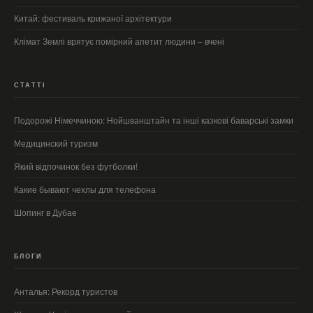
Китай: фестиваль крижаної архітектури
Клімат Землі врятує помірний апетит людини – вчені
СТАТТІ
Подорожі Німеччиною: Нойшванштайн та інші казкові баварські замки
Медицинский туризм
Який відпочинок без футболки!
Какие бывают чехлы для телефона
Шопинг в Дубае
БЛОГИ
Анталья: Рекорд туристов