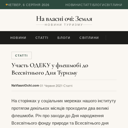
ЧЕТВЕР, 6 СЕРПНЯ 2026
НОВИНИ
СТАТТІ
БЛОГИ
СВІТЛИНИ
На власні очі: Земля
НОВИНИ ТУРИЗМУ
НОВИНИ
СТАТТІ
БЛОГИ
СВІТЛИНИ
СТАТТІ
Участь ОДЕКУ у флешмобі до
Всесвітнього Дня Туризму
NaVlasniOchi.com
01 Червня 2021
Статті
На сторінках у соціальних мережах нашого інституту
протягом декількох місяців проходили два великі
флешмоби. Річ про заходи до Дня народження
Всесвітнього фонду природи та Всесвітнього дня