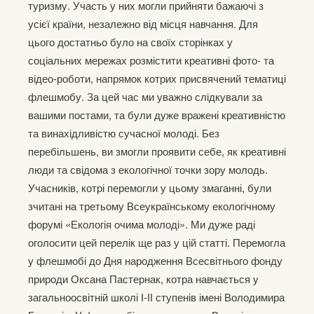
туризму. Участь у них могли прийняти бажаючі з
усієї країни, незалежно від місця навчання. Для
цього достатньо було на своїх сторінках у
соціальних мережах розмістити креативні фото- та
відео-роботи, напрямок котрих присвячений тематиці
флешмобу. За цей час ми уважно слідкували за
вашими постами, та були дуже вражені креативністю
та винахідливістю сучасної молоді. Без
перебільшень, ви змогли проявити себе, як креативні
люди та свідома з екологічної точки зору молодь.
Учасників, котрі перемогли у цьому змаганні, були
зчитані на третьому Всеукраїнському екологічному
форумі «Екологія очима молоді». Ми дуже раді
оголосити цей перелік ще раз у цій статті. Перемогла
у флешмобі до Дня народження Всесвітнього фонду
природи Оксана Пастернак, котра навчається у
загальноосвітній школі І-ІІ ступенів імені Володимира