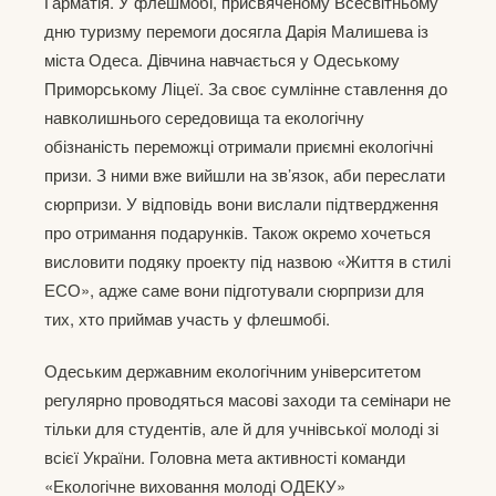
Гарматія. У флешмобі, присвяченому Всесвітньому
дню туризму перемоги досягла Дарія Малишева із
міста Одеса. Дівчина навчається у Одеському
Приморському Ліцеї. За своє сумлінне ставлення до
навколишнього середовища та екологічну
обізнаність переможці отримали приємні екологічні
призи. З ними вже вийшли на зв’язок, аби переслати
сюрпризи. У відповідь вони вислали підтвердження
про отримання подарунків. Також окремо хочеться
висловити подяку проекту під назвою «Життя в стилі
ЕСО», адже саме вони підготували сюрпризи для
тих, хто приймав участь у флешмобі.
Одеським державним екологічним університетом
регулярно проводяться масові заходи та семінари не
тільки для студентів, але й для учнівської молоді зі
всієї України. Головна мета активності команди
«Екологічне виховання молоді ОДЕКУ»