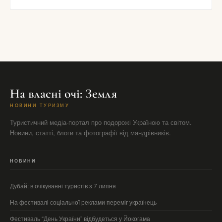
На власні очі: Земля
НОВИНИ ТУРИЗМУ
Туристичний медіа-портал про подорожі Україною та світом.
Новини, статті, блоги та фотографії від мандрівників.
НОВИНИ
Дубай: в очікуванні туристів з 7 липня
На фестивалі соціальної реклами переміг українець
Фестиваль “День України” відбудеться у Йокогама