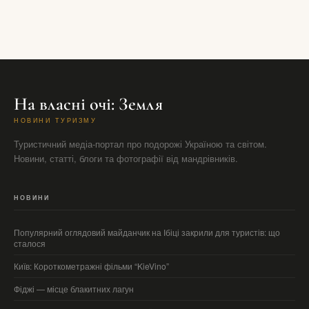
На власні очі: Земля
НОВИНИ ТУРИЗМУ
Туристичний медіа-портал про подорожі Україною та світом.
Новини, статті, блоги та фотографії від мандрівників.
НОВИНИ
Популярний оглядовий майданчик на Ібіці закрили для туристів: що
сталося
Київ: Короткометражні фільми “KieVino”
Фіджі — місце блакитних лагун