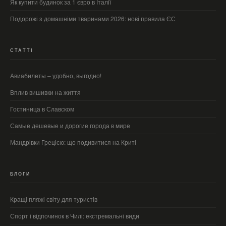
Як купити будинок за 1 євро в Італії
Подорожі з домашніми тваринами 2026: нові правила ЄС
СТАТТІ
Авиабилеты – удобно, выгодно!
Вплив вишивки на життя
Гостиница в Славском
Самые дешевые и дорогие города в мире
Мандрівки Грецією: що подивитися на Криті
БЛОГИ
Кращі пляжі світу для туристів
Спорт і відпочинок в Чилі: екстремальні види