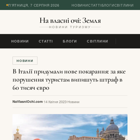
П’ЯТНИЦЯ, 7 СЕРПНЯ 2026
НОВИНИ
СТАТТІ
БЛОГИ
СВІТЛИНИ
На власні очі: Земля
НОВИНИ ТУРИЗМУ
НОВИНИ
СТАТТІ
БЛОГИ
СВІТЛИНИ
НОВИНИ
В Італії придумали нове покарання: за яке
порушення туристам випишуть штраф в
60 тисяч євро
NaVlasniOchi.com
14 Квітня 2023
Новини