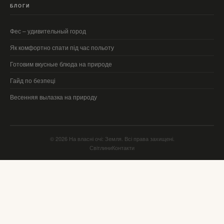
БЛОГИ
Фес – удивительный город
Як комфортно спати під час польоту
Готовим вкусные блюда на природе
Гайд по безпеці
Весенняя вылазка на природу
© 2026 На власні очі: Земля. Всі права захищені.
Світлини
Контакти