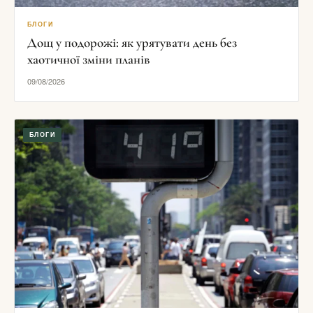
БЛОГИ
Дощ у подорожі: як урятувати день без
хаотичної зміни планів
09/08/2026
БЛОГИ