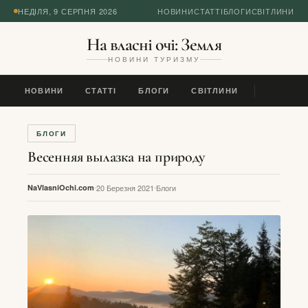
НЕДІЛЯ, 9 СЕРПНЯ 2026
НОВИНИ
СТАТТІ
БЛОГИ
СВІТЛИНИ
На власні очі: Земля
НОВИНИ ТУРИЗМУ
НОВИНИ
СТАТТІ
БЛОГИ
СВІТЛИНИ
БЛОГИ
Весенняя вылазка на природу
NaVlasniOchi.com
20 Березня 2021
Блоги