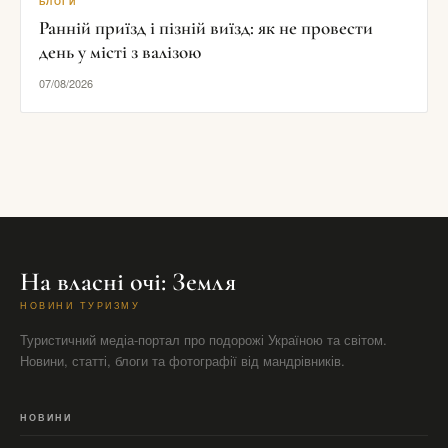
БЛОГИ
Ранній приїзд і пізній виїзд: як не провести
день у місті з валізою
07/08/2026
На власні очі: Земля
НОВИНИ ТУРИЗМУ
Туристичний медіа-портал про подорожі Україною та світом.
Новини, статті, блоги та фотографії від мандрівників.
НОВИНИ