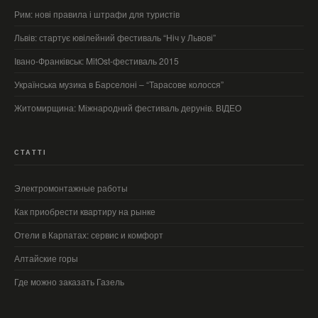
Рим: нові правила і штрафи для туристів
Львів: стартує ювілейний фестиваль “Ніч у Львові”
Івано-Франківськ: MitOst-фестиваль 2015
Українська музика в Барселоні – “Тарасове колосся”
Житомирщина: Міжнародний фестиваль дерунів. ВІДЕО
СТАТТІ
Электромонтажные работы
Как приобрести квартиру на рынке
Отели в Карпатах: сервис и комфорт
Алтайские горы
Где можно заказать Газель