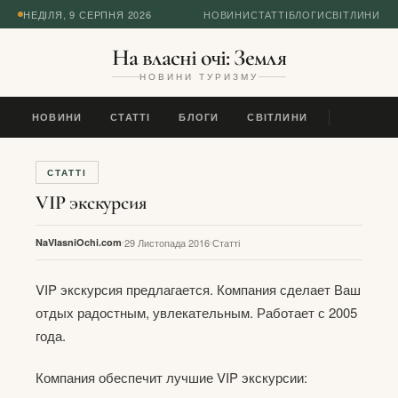
НЕДІЛЯ, 9 СЕРПНЯ 2026
НОВИНИ
СТАТТІ
БЛОГИ
СВІТЛИНИ
На власні очі: Земля
НОВИНИ ТУРИЗМУ
НОВИНИ
СТАТТІ
БЛОГИ
СВІТЛИНИ
СТАТТІ
VIP экскурсия
NaVlasniOchi.com
29 Листопада 2016
Статті
VIP экскурсия предлагается. Компания сделает Ваш
отдых радостным, увлекательным. Работает с 2005
года.
Компания обеспечит лучшие VIP экскурсии: