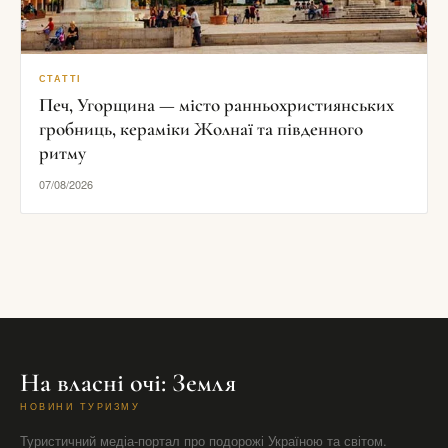
СТАТТІ
Печ, Угорщина — місто ранньохристиянських
гробниць, кераміки Жолнаї та південного
ритму
07/08/2026
На власні очі: Земля
НОВИНИ ТУРИЗМУ
Туристичний медіа-портал про подорожі Україною та світом.