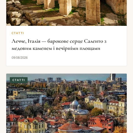
СТАТТІ
Лечче, Італія — барокове серце Саленто з
медовим каменем і вечірніми площами
09/08/2026
СТАТТІ