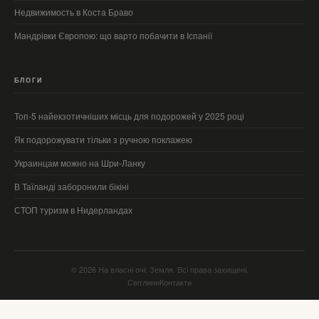
Недвижимость в Коста Браво
Мандрівки Європою: що варто побачити в Іспанії
БЛОГИ
Топ-5 найекзотичніших місць для подорожей у 2025 році
Як подорожувати тільки з ручною поклажею
Украинцам можно на Шри-Ланку
В Таїланді заборонили бікіні
СТОП туризм в Нидерландах
© 2026 На власні очі: Земля. Всі права захищені.
Світлини
Контакти