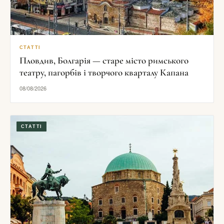
СТАТТІ
Пловдив, Болгарія — старе місто римського
театру, пагорбів і творчого кварталу Капана
08/08/2026
СТАТТІ