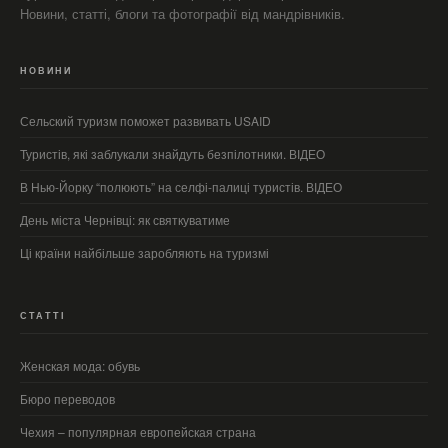
Новини, статті, блоги та фотографії від мандрівників.
НОВИНИ
Сельский туризм поможет развивать USAID
Туристів, які заблукали знайдуть безпілотники. ВІДЕО
В Нью-Йорку “полюють” на селфі-палиці туристів. ВІДЕО
День міста Чернівці: як святкуватиме
Ці країни найбільше заробляють на туризмі
СТАТТІ
Женская мода: обувь
Бюро переводов
Чехия – популярная европейская страна