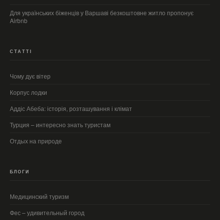
Для українських біженців у Варшаві безкоштовне житло пропонує
Airbnb
СТАТТІ
Чому дує вітер
Корпус лодки
Аддіс Абеба: історія, розташування і клімат
Турция – интересно знать туристам
Отдых на природе
БЛОГИ
Медицинский туризм
Фес – удивительный город