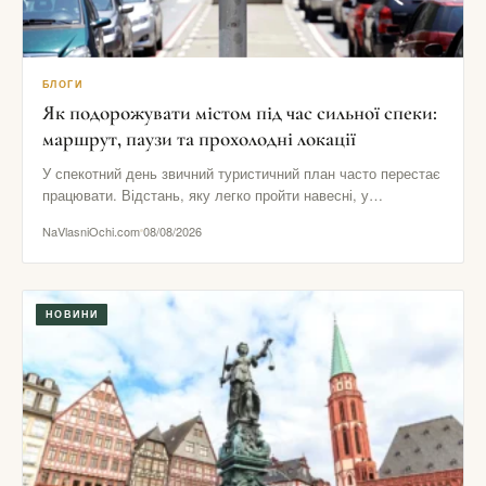
БЛОГИ
Як подорожувати містом під час сильної спеки:
маршрут, паузи та прохолодні локації
У спекотний день звичний туристичний план часто перестає
працювати. Відстань, яку легко пройти навесні, у
розпеченому центрі здається…
NaVlasniOchi.com
08/08/2026
НОВИНИ