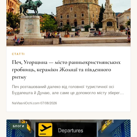
СТАТТІ
Печ, Угорщина — місто ранньохристиянських
гробниць, кераміки Жолнаї та південного
ритму
Печ розташований далеко від головної туристичної осі
Будапешта й Дунаю, але саме це допомогло місту зберегти
виразний південний…
NaVlasniOchi.com
07/08/2026
БЛОГИ