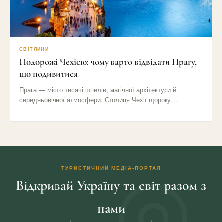
СВІТЛИНИ
Подорожі Чехією: чому варто відвідати Прагу,
що подивитися
Прага — місто тисячі шпилів, магічної архітектури й
середньовічної атмосфери. Столиця Чехії щороку
приваблює мільйони туристів своїми вузькими…
ТУРИСТИЧНИЙ МЕДІА-ПОРТАЛ
Відкривай Україну та світ разом з
нами