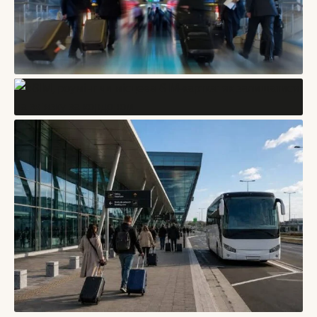
БЛОГИ
Ранній приїзд і пізній виїзд: як не провести день у місті з
валізою
БЛОГИ
07/08/2026
eSIM, роумінг чи місцева SIM-картка: як залишатися на
зв’язку за кордоном
06/08/2026