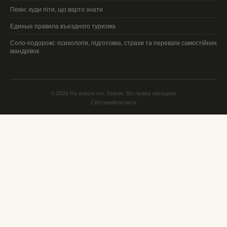
Пекін: куди піти, що варто знати
Единые правила въездного туризма
Соло-подорожі: психологія, підготовка, страхи та переваги самостійних
мандрівок
© 2026 На власні очі: Земля. Всі права захищені.
Світлини
Контакти