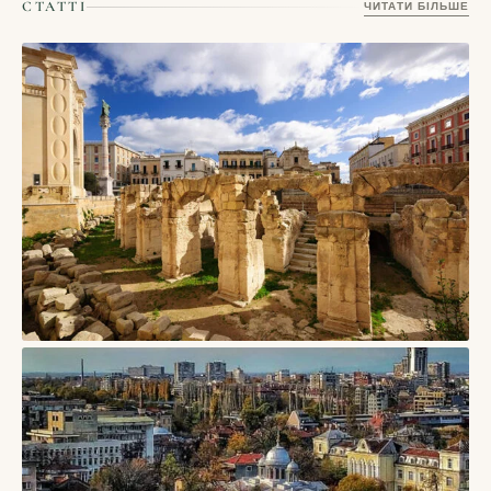
СТАТТІ
ЧИТАТИ БІЛЬШЕ
СТАТТІ
Лечче, Італія — барокове серце Саленто з
медовим каменем і вечірніми площами
09/08/2026