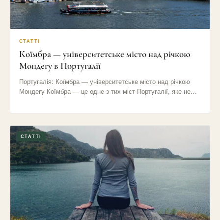
СТАТТІ
Коїмбра — університетське місто над річкою
Мондегу в Португалії
Португалія: Коїмбра — університетське місто над річкою
Мондегу Коїмбра — це одне з тих міст Португалії, яке не…
СТАТТІ