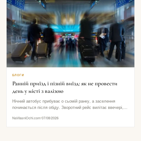
БЛОГИ
Ранній приїзд і пізній виїзд: як не провести
день у місті з валізою
Нічний автобус прибуває о сьомій ранку, а заселення
починається після обіду. Зворотний рейс вилітає ввечері,
хоча номер потрібно…
NaVlasniOchi.com
07/08/2026