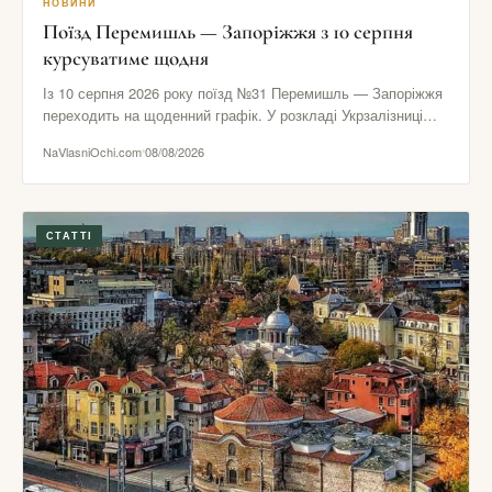
НОВИНИ
Поїзд Перемишль — Запоріжжя з 10 серпня
курсуватиме щодня
Із 10 серпня 2026 року поїзд №31 Перемишль — Запоріжжя
переходить на щоденний графік. У розкладі Укрзалізниці
зазначено…
NaVlasniOchi.com
08/08/2026
СТАТТІ