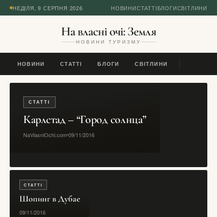
НЕДІЛЯ, 9 СЕРПНЯ 2026
НОВИНИ
СТАТТІ
БЛОГИ
СВІТЛИНИ
На власні очі: Земля
НОВИНИ ТУРИЗМУ
НОВИНИ
СТАТТІ
БЛОГИ
СВІТЛИНИ
СТАТТІ
Карлстад – “Город солнца”
NaVlasniOchi.com
09/11/2016
СТАТТІ
Шопинг в Дубае
09/11/2016