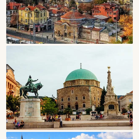
СТАТТІ
Пловдив, Болгарія — старе місто римського театру,
пагорбів і творчого кварталу Капана
08/08/2026