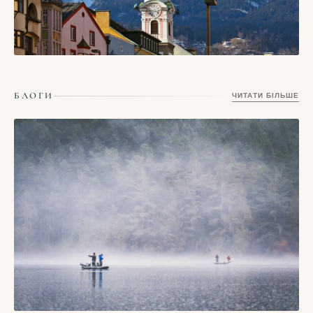
СТАТТІ
Інсбрук — місто в Австрії, де старий центр дивиться прямо
БЛОГИ
ЧИТАТИ БІЛЬШЕ
на Альпи
03/06/2026