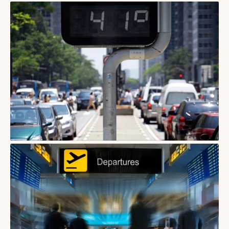
БЛОГИ
Дощ у подорожі: як урятувати день без
хаотичної зміни планів
09/08/2026
БЛОГИ
Як подорожувати містом під час сильної спеки: маршрут,
паузи та прохолодні локації
08/08/2026