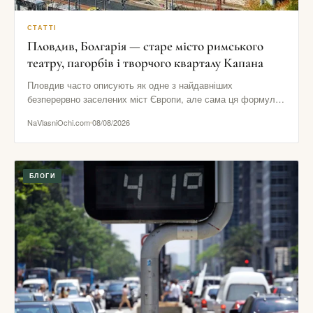
СТАТТІ
Пловдив, Болгарія — старе місто римського
театру, пагорбів і творчого кварталу Капана
Пловдив часто описують як одне з найдавніших
безперервно заселених міст Європи, але сама ця формула
ще не пояснює…
NaVlasniOchi.com
08/08/2026
БЛОГИ