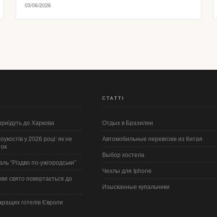
03/06/2026
СТАТТІ
 приїдуть до Харкова
Отдых в Бразилии
укостів у 2026 році: як не
Автомобильные перевозки из Китая
ток
Выбор хостела
ль “Різдво по-ужгородськи”
Чехлы для Iphone
кове свято повертається до
Изысканные купальники
кращих готелів Європи