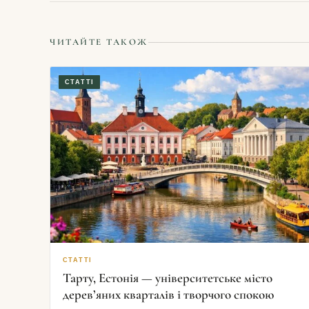
ЧИТАЙТЕ ТАКОЖ
СТАТТІ
СТАТТІ
Тарту, Естонія — університетське місто
дерев’яних кварталів і творчого спокою