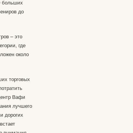
0 больших
вениров до
ров – это
егории, где
оложен около
ших торговых
потратить
центр Вафи
вания лучшего
 и дорогих
встает
ре внимания