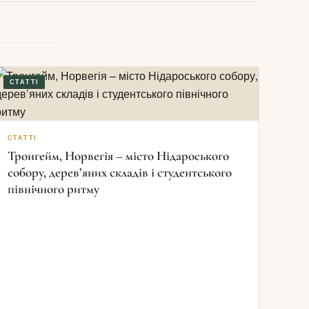
СТАТТІ
СТАТТІ
Тронгейм, Норвегія – місто Нідароського
собору, дерев’яних складів і студентського
північного ритму