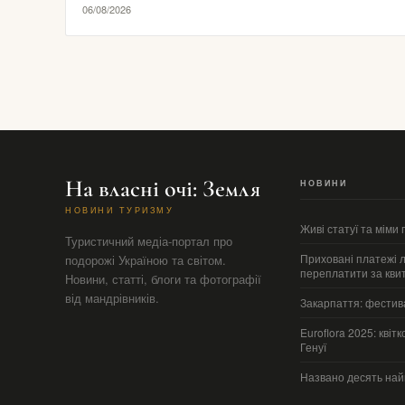
06/08/2026
На власні очі: Земля
НОВИНИ
НОВИНИ ТУРИЗМУ
Живі статуї та міми
Туристичний медіа-портал про
Приховані платежі ло
подорожі Україною та світом.
переплатити за кви
Новини, статті, блоги та фотографії
від мандрівників.
Закарпаття: фестива
Euroflora 2025: квіт
Генуї
Названо десять най