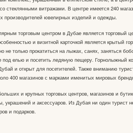
со стеклянными витражами. В центре имеется 240 мага
х производителей ювелирных изделий и одежды.
ярным торговым центром в Дубае является торговый ц
особенностью и визитной карточкой является крытый г
но не только прокатиться на лыжах, санях, заняться боб
е под елью и посетить ледяную пещеру. Горнолыжный к
Дубай и открыт для посетителей. Также вниманию турис
коло 400 магазинов с марками именитых мировых бренд
больших и крупных торговых центров, магазинов и бути
, украшений и аксессуаров. Из Дубая ни один турист н
ров и подарков.