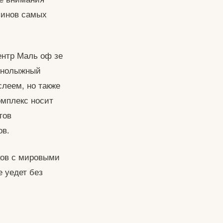
зинов самых
ентр Маль оф зе
орнолыжный
слеем, но также
омплекс носит
тов
ов.
ков с мировыми
е уедет без