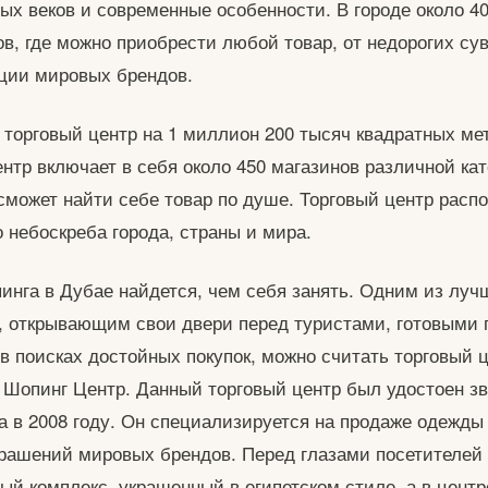
ых веков и современные особенности. В городе около 4
ов, где можно приобрести любой товар, от недорогих су
ции мировых брендов.
торговый центр на 1 миллион 200 тысяч квадратных мет
нтр включает в себя около 450 магазинов различной кат
сможет найти себе товар по душе. Торговый центр расп
о небоскреба города, страны и мира.
нга в Дубае найдется, чем себя занять. Одним из луч
, открывающим свои двери перед туристами, готовыми 
 в поисках достойных покупок, можно считать торговый 
Шопинг Центр. Данный торговый центр был удостоен з
ра в 2008 году. Он специализируется на продаже одежды
крашений мировых брендов. Перед глазами посетителей 
ый комплекс, украшенный в египетском стиле, а в цент