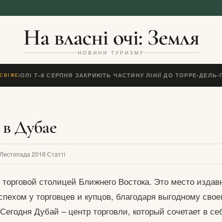
На власні очі: Земля
НОВИНИ ТУРИЗМУ
 НЕАПОЛІ 7–8 СЕРПНЯ ЗАКРИЮТЬ ЧАСТИНУ ЛІНІЇ ДО ТОРРЕ-ДЕЛЬ
СВІЖЕ
в Дубае
 Листопада 2016
Статті
 торговой столицей Ближнего Востока. Это место издав
спехом у торговцев и купцов, благодаря выгодному сво
Сегодня Дубай – центр торговли, который сочетает в се