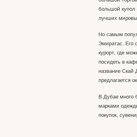
большой купол 
лучших мировы
Но самым попул
Эмиратас. Его 
курорт, где мож
посидеть в каф
название Скай 
предлагается о
В Дубае много 
марками одежды
покупок, сувени