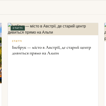
СТАТТІ
СТАТТІ
Інсбрук — місто в Австрії, де старий центр
дивиться прямо на Альпи