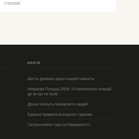
17/05/2026
БЛОГИ
Шесть древних дорог нашей планеты
Невідома Польща 2026: 10 прихованих локацій,
де ви ще не були
Дрони почнуть перевозити людей
Единые правила въездного туризма
Гастрономічні тури на Прикарпатті