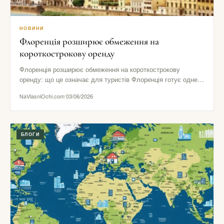
НОВИНИ
Флоренція розширює обмеження на
короткострокову оренду
Флоренція розширює обмеження на короткострокову
оренду: що це означає для туристів Флоренція готує одне з
найпомітніших рішень в…
NaVlasniOchi.com
03/06/2026
БЛОГИ