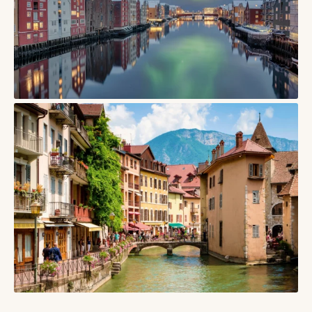
СТАТТІ
Тронгейм, Норвегія – місто Нідароського собору,
дерев’яних складів і студентського північного ритму
17/05/2026