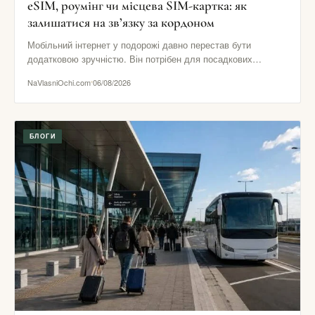
eSIM, роумінг чи місцева SIM-картка: як
залишатися на зв’язку за кордоном
Мобільний інтернет у подорожі давно перестав бути
додатковою зручністю. Він потрібен для посадкових
талонів, навігації, повідомлень від готелю,…
NaVlasniOchi.com
06/08/2026
БЛОГИ