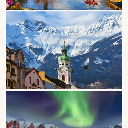
СТАТТІ
Тарту, Естонія — університетське місто дерев’яних
кварталів і творчого спокою
06/08/2026
СТАТТІ
Інсбрук — місто в Австрії, де старий центр дивиться прямо
на Альпи
03/06/2026