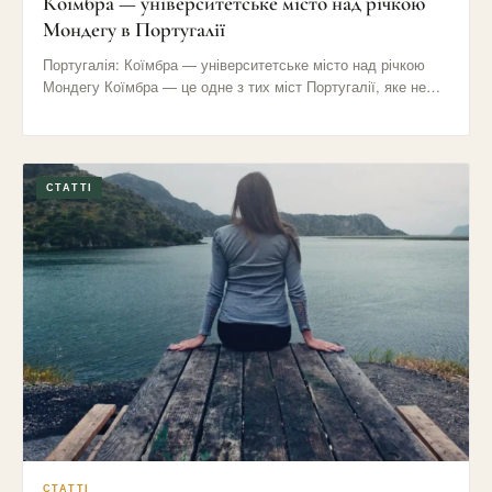
Коїмбра — університетське місто над річкою
Мондегу в Португалії
Португалія: Коїмбра — університетське місто над річкою
Мондегу Коїмбра — це одне з тих міст Португалії, яке не…
СТАТТІ
СТАТТІ