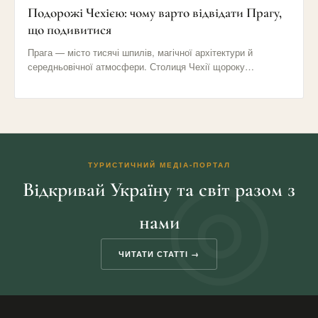
Подорожі Чехією: чому варто відвідати Прагу,
що подивитися
Прага — місто тисячі шпилів, магічної архітектури й
середньовічної атмосфери. Столиця Чехії щороку
приваблює мільйони туристів своїми вузькими…
ТУРИСТИЧНИЙ МЕДІА-ПОРТАЛ
Відкривай Україну та світ разом з
нами
ЧИТАТИ СТАТТІ →