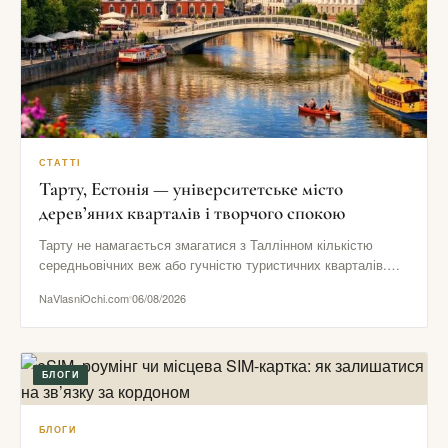
СТАТТІ
Тарту, Естонія — університетське місто
дерев’яних кварталів і творчого спокою
Тарту не намагається змагатися з Таллінном кількістю
середньовічних веж або гучністю туристичних кварталів.
Його сила в іншому: тут…
NaVlasniOchi.com
06/08/2026
БЛОГИ
БЛОГИ