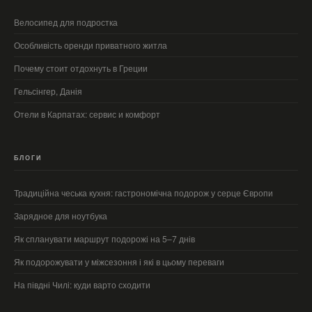
Велосипед для подростка
Особливість оренди приватного житла
Почему стоит отдохнуть в Греции
Гельсінгер, Данія
Отели в Карпатах: сервис и комфорт
БЛОГИ
Традиційна чеська кухня: гастрономічна подорож у серце Європи
Зарядное для ноутбука
Як спланувати маршрут подорожі на 5–7 днів
Як подорожувати у міжсезоння і які в цьому переваги
На півдні Чилі: куди варто сходити