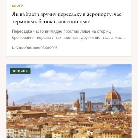
БЛОГИ
Як вибрати зручну пересадку в аеропорту: час,
термінали, багаж і запасний план
Пересадка часто виглядає простою лише на сторінці
бронювання: перший літак прилітає, другий вилітає, а між
ними начебто залишається…
NaVlasniOchi.com
05/08/2026
НОВИНИ