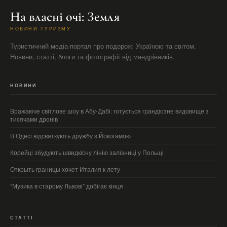
На власні очі: Земля
НОВИНИ ТУРИЗМУ
Туристичний медіа-портал про подорожі Україною та світом.
Новини, статті, блоги та фотографії від мандрівників.
НОВИНИ
Вражаюче світлове шоу в Абу-Дабі: готується грандіозне видовище з
тисячами дронів
В Одесі відсвяткують дружбу з Йокогамою
Корейці збудують швидкісну лінію залізниці у Польщі
Открыть границы хочет Италия к лету
“Музика в старому Львові” добігає кінця
СТАТТІ