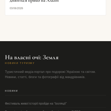
дивиться прямо на Альпи
03/06/2026
На власні очі: Земля
НОВИНИ ТУРИЗМУ
Туристичний медіа-портал про подорожі Україною та світом.
Новини, статті, блоги та фотографії від мандрівників.
НОВИНИ
Фестиваль живої історії пройде на “Ізоляції”