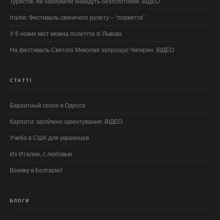
Туристів, які заблукали знайдуть безпілотники. ВІДЕО
Італія: Фестиваль свинячого рулету – “поркетти”
У 6 нових міст можна полетіти зі Львова
На фестиваль Святого Миколая запрошує Чигирин. ВІДЕО
СТАТТІ
Бархатный сезон в Одессе
Карпати: зроблено орієнтування. ВІДЕО
Учеба в США для украинцев
Из Италии, с любовью
Взимку в Болгарію!
БЛОГИ