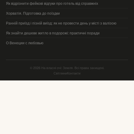
Як відрізнити фейкові відгуки про готель від справжніх
Хорватія. Підготовка до поїздки
Ранній приїзд і пізній виїзд: як не провести день у місті з валізою
Як знайти дешеве житло в подорожі: практичні поради
О Венеции с любовью
© 2026 На власні очі: Земля. Всі права захищені.
Світлини
Контакти