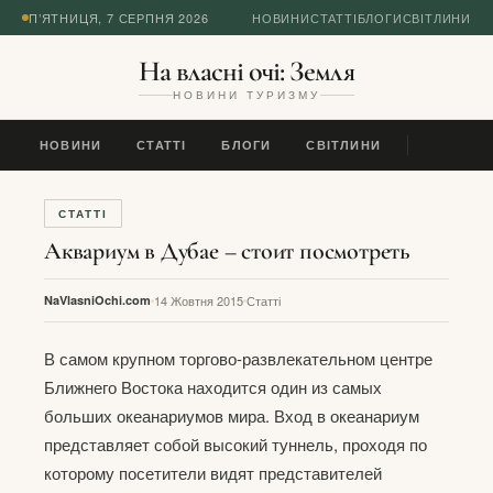
П’ЯТНИЦЯ, 7 СЕРПНЯ 2026
НОВИНИ
СТАТТІ
БЛОГИ
СВІТЛИНИ
На власні очі: Земля
НОВИНИ ТУРИЗМУ
НОВИНИ
СТАТТІ
БЛОГИ
СВІТЛИНИ
СТАТТІ
Аквариум в Дубае – стоит посмотреть
NaVlasniOchi.com
14 Жовтня 2015
Статті
В самом крупном торгово-развлекательном центре
Ближнего Востока находится один из самых
больших океанариумов мира. Вход в океанариум
представляет собой высокий туннель, проходя по
которому посетители видят представителей