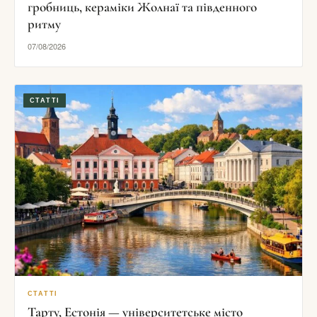
гробниць, кераміки Жолнаї та південного
ритму
07/08/2026
СТАТТІ
СТАТТІ
Тарту, Естонія — університетське місто