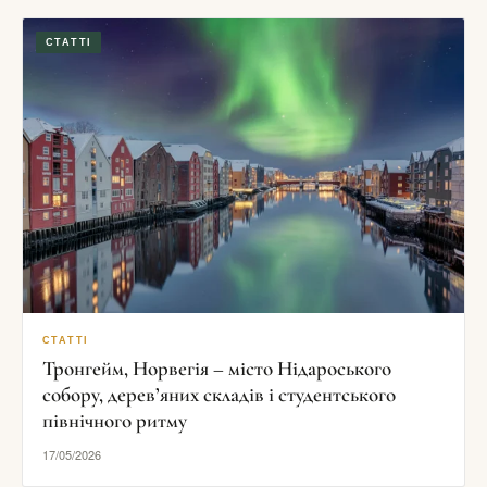
СТАТТІ
СТАТТІ
Тронгейм, Норвегія – місто Нідароського
собору, дерев’яних складів і студентського
північного ритму
17/05/2026