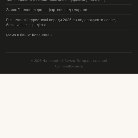
Замок Гогенцоллерн — фортеця над хмарами
Різноманітні туристичні поради 2025: як подорожувати легше,
безпечніше і з радістю
Їдемо в Данію: Копенгаген
© 2026 На власні очі: Земля. Всі права захищені.
Світлини
Контакти