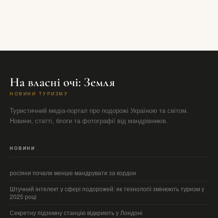
На власні очі: Земля
НОВИНИ ТУРИЗМУ
Туристичний медіа-портал про подорожі Україною та світом.
Новини, статті, блоги та фотографії від мандрівників.
НОВИНИ
росіяни почали менше мандрувати за кордон
Штучний інтелект у сфері подорожей: як технології змінюють туризм у
2025 році
Секретну підземну станцію відкриють у Лондоні