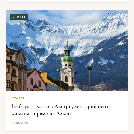
СТАТТІ
СТАТТІ
Інсбрук — місто в Австрії, де старий центр
дивиться прямо на Альпи
03/06/2026