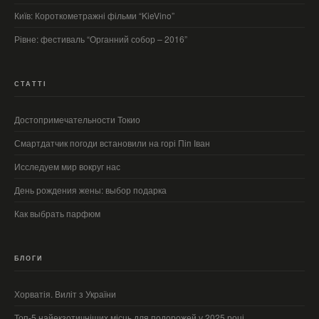
Київ: Короткометражні фільми “KieVino”
Рівне: фестиваль “Органний собор – 2016”
СТАТТІ
Достопримечательности Токио
Смартдатчик погоди встановили на горі Піп Іван
Исследуем мир вокруг нас
День рождения жены: выбор подарка
Как выбрать парфюм
БЛОГИ
Хорватія. Виліт з України
Топ-5 найекзотичніших місць для подорожей у 2025 році