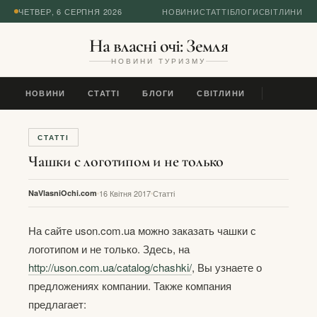
ЧЕТВЕР, 6 СЕРПНЯ 2026
НОВИНИ
СТАТТІ
БЛОГИ
СВІТЛИНИ
На власні очі: Земля
НОВИНИ ТУРИЗМУ
НОВИНИ
СТАТТІ
БЛОГИ
СВІТЛИНИ
СТАТТІ
Чашки с логотипом и не только
NaVlasniOchi.com
16 Квітня 2017
Статті
На сайте uson.com.ua можно заказать чашки с
логотипом и не только. Здесь, на
http://uson.com.ua/catalog/chashki/
, Вы узнаете о
предложениях компании. Также компания
предлагает: