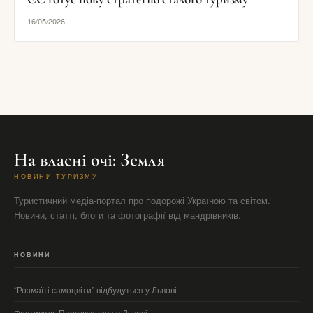
16/05/2026
На власні очі: Земля
НОВИНИ ТУРИЗМУ
Туристичний медіа-портал про подорожі Україною та світом.
Новини, статті, блоги та фотографії від мандрівників.
НОВИНИ
“Розмаїті самоцвіти” відбудуться у Львові
Фестиваль Параджанова у Львові