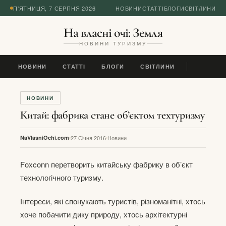
П’ЯТНИЦЯ, 7 СЕРПНЯ 2026
НОВИНИ
СТАТТІ
БЛОГИ
СВІТЛИНИ
На власні очі: Земля
НОВИНИ ТУРИЗМУ
НОВИНИ
СТАТТІ
БЛОГИ
СВІТЛИНИ
НОВИНИ
Китай: фабрика стане об’єктом техтуризму
NaVlasniOchi.com
27 Січня 2016
Новини
Foxconn перетворить китайську фабрику в об’єкт
технологічного туризму.
Інтереси, які спонукають туристів, різноманітні, хтось
хоче побачити дику природу, хтось архітектурні