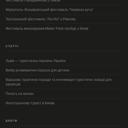
Маріуполь: Всеукраїнський фестиваль “Червона рута”
Театральний фестиваль “ЛіхтArt” у Рівному
Фестиваль винахідників Maker Faire пройде у Києві
СТАТТІ
Львів — туристична перлина України
Вибір розвиваючих іграшок для дитини
Варшава: практичні поради та неочевидні туристичні локації для
українців
Печать на кепках
Иностранному турист в Киеве
БЛОГИ