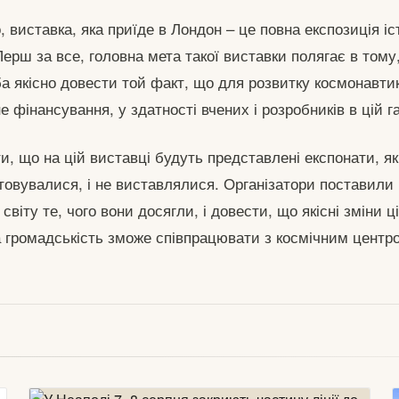
, виставка, яка приїде в Лондон – це повна експозиція іс
ерш за все, головна мета такої виставки полягає в тому
ба якісно довести той факт, що для розвитку космонавти
е фінансування, у здатності вчених і розробників в цій га
и, що на цій виставці будуть представлені експонати, які
стовувалися, і не виставлялися. Організатори поставили
 світу те, чого вони досягли, і довести, що якісні зміни 
а громадськість зможе співпрацювати з космічним центр