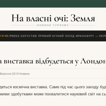
На власні очі: Земля
НОВИНИ ТУРИЗМУ
EO EXPRESS ЗАПУСТИВ ПРЯМИЙ НІЧНИЙ ПОЇЗД ФРАНКФУРТ — ПЕ
СВІЖЕ
 виставка відбудеться у Лондо
 Вересня 2015
Новини
деться космічна виставка. Саме під час цього заходу бу
якими здобутками може похвалитися науковий світ на сь