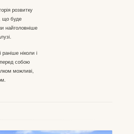
торія розвитку
, що буде
ки найголовніше
лузі.
 раніше ніколи і
 перед собою
цілком можливі,
ом.