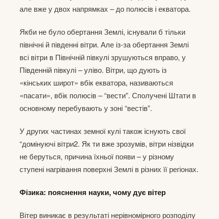
але вже у двох напрямках – до полюсів і екватора.
Якби не було обертання Землі, існували б тільки
північні й південні вітри. Але із‑за обертання Землі
всі вітри в Північній півкулі зрушуються вправо, у
Південній півкулі – уліво. Вітри, що дують із
«кінських широт» вбік екватора, називаються
«пасати», вбік полюсів – “вести”. Сполучені Штати в
основному перебувають у зоні “вестів”.
У других частинах земної кулі також існують свої
“домінуючі вітри2. Як ти вже зрозумів, вітри нізвідки
не беруться, причина їхньої появи – у різному
ступені нагрівання поверхні Землі в різних її регіонах.
Фізика: пояснення науки, чому дує вітер
Вітер виникає в результаті нерівномірного розподілу