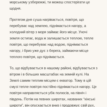
морському узбережжі, ти можеш спостерігати це
щодня.
Протягом дня суша нагрівається, повітря, що
перебуває над землею, піднімається нагору, а
холодний вітер з моря займає його місце. Уночі
земля остигає, вода ж залишається теплою, тепле
повітря, що перебуває над водою, піднімається
нагору, і бриз уже дує з берега, займаючи місце
теплого повітря, що піднімається.
То, що відбувається в нашому районі, відбувається з
вітром і в більших масштабах на земній кулі. На
Землі самим теплим місцем є екватор. Тому в цій
смузі тепле повітря постійно піднімається нагору. Це
повітря направляється убік полюсів, на північ і
південь. Потім на певних широтах, названих “кінські
широти”, він опускається вниз і продовжує свій рух,