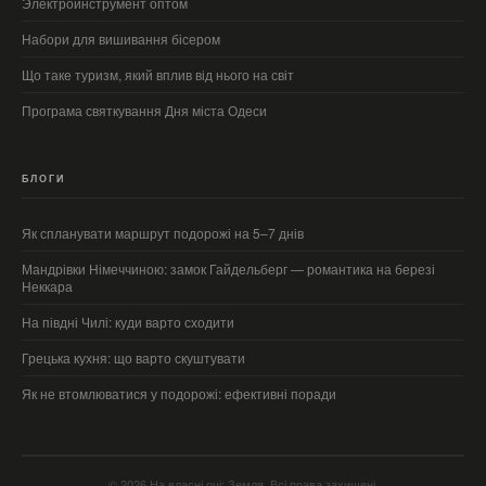
Электроинструмент оптом
Набори для вишивання бісером
Що таке туризм, який вплив від нього на світ
Програма святкування Дня міста Одеси
БЛОГИ
Як спланувати маршрут подорожі на 5–7 днів
Мандрівки Німеччиною: замок Гайдельберг — романтика на березі
Неккара
На півдні Чилі: куди варто сходити
Грецька кухня: що варто скуштувати
Як не втомлюватися у подорожі: ефективні поради
© 2026 На власні очі: Земля. Всі права захищені.