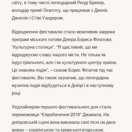
світу, в тому числі легендарний Ренді Брекер,
володар премії Grammy, що працював з Дженіс
Джоплін і Стіві Уандером.
Відродження фестивалю стало можливим завдяки
програмі міського голови Дніпра Бориса Філатова
“Культурна столиця”. “Я щасливий, що ми
відроджуємо славу нашого міста. Не тільки як
індустріального, але і як культурного центру країни.
Це знакова подія”, – сказав Борис Філатов під час
фестивалю. Він також зазначив, що легендарна
музична подія відбудеться в Дніпрі і в наступному
році.
Хедлайнером першого фестивального дня стала
переможниця “Євробачення-2016” Джамала. На
дніпровській сцені вона виконала свої пісні на двох
мовах – українською та кримськотатарською.