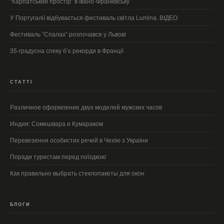
“Карпатський простір” в Івано-Франківську
У Португалії відбувається фестиваль світла Lumina. ВІДЕО
Фестиваль “Спалах” розпочався у Львові
35-градусна спеку б’є рекорди в Франції
СТАТТІ
Различное оформление двух моделей мужских часов
Индия: Сомешвара и Кумараком
Перевезення особистих речей в Чехію з України
Поради туристам перед поїздкою
Как правильно выбрать стеклопакеты для окон
БЛОГИ