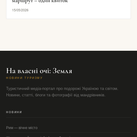
маршрут – один квиток
15/05/2026
На власні очі: Земля
НОВИНИ ТУРИЗМУ
Туристичний медіа-портал про подорожі Україною та світом.
Новини, статті, блоги та фотографії від мандрівників.
НОВИНИ
Рим — вічне місто