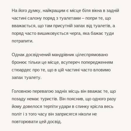
На його думку, найкращим є місце біля вікна в задній
частині салону поряд з туалетами – попри те, що
вважається, що там присутній запах від туалетів, а
поряд часто вишиковується черга, яка бажає туди
потрапити.
Однак досвідчений мандрівник цілеспрямовано
бронює тільки це місце, всупереч попередженням
стюардес про те, що в цій частині часто вловимо
запах туалету.
Головною перевагою задніх місць він вважає те, що
позаду немає туристів. Він пояснив, що одного разу
йому довелося терпіти удари в спинку крісла весь
політ і з того часу він заприсягся ніколи не
повторювати цей досвід.