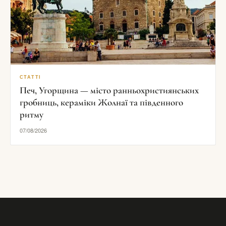
СТАТТІ
Печ, Угорщина — місто ранньохристиянських
гробниць, кераміки Жолнаї та південного
ритму
07/08/2026