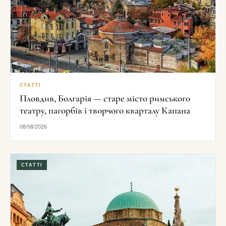
СТАТТІ
Пловдив, Болгарія — старе місто римського
театру, пагорбів і творчого кварталу Капана
08/08/2026
СТАТТІ