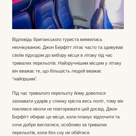
Відповідь британського туриста виявилась
неочікуваною. Джон Берфітт літає часто та здивував
своїм підходом до вибору місця в літаку під час
тривалих перельотів. Найзручнішим місцем у літаку
він вважає те, що більшість людей вважає
“найгіршим”.
Під час тривалого перельоту йому довелося
зазнавати ударів у спинку крісла весь політ, тому він
поклявся ніколи не повторювати цей досвід. Джон
Берфітт обирає це місце, коли планує відпочити та
хоче добре виспатися, особливо за тривалих
перельотів, коли без сну не обійтися.