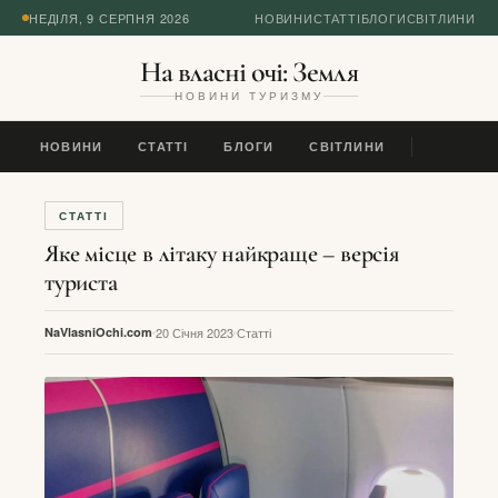
НЕДІЛЯ, 9 СЕРПНЯ 2026
НОВИНИ
СТАТТІ
БЛОГИ
СВІТЛИНИ
На власні очі: Земля
НОВИНИ ТУРИЗМУ
НОВИНИ
СТАТТІ
БЛОГИ
СВІТЛИНИ
СТАТТІ
Яке місце в літаку найкраще – версія
туриста
NaVlasniOchi.com
20 Січня 2023
Статті