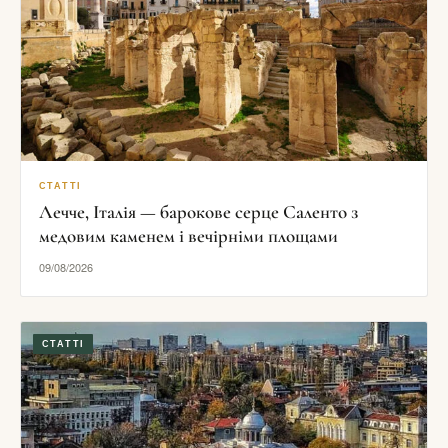
СТАТТІ
Лечче, Італія — барокове серце Саленто з
медовим каменем і вечірніми площами
09/08/2026
СТАТТІ