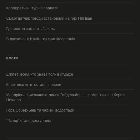
Корпоративні тури в Карпати
Смартдатчик погоди встановили на горі Піп Іван
Где можно заказать Газель
Відпочинок в Італії – квітуча Флоренція
БЛОГИ
Египет, всем, кто знает толк в отдыхе
Криптовалюти: останні новини
Мандрівки Німеччиною: замок Гайдельберг — романтика на березі
Неккара
Гора Собер-Баш та чарівні водоспади
“Памір” стане доступним