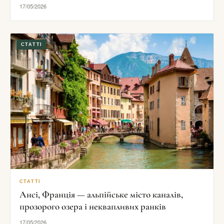
17/05/2026
СТАТТІ
СТАТТІ
Ансі, Франція — альпійське місто каналів,
прозорого озера і неквапливих ранків
17/05/2026