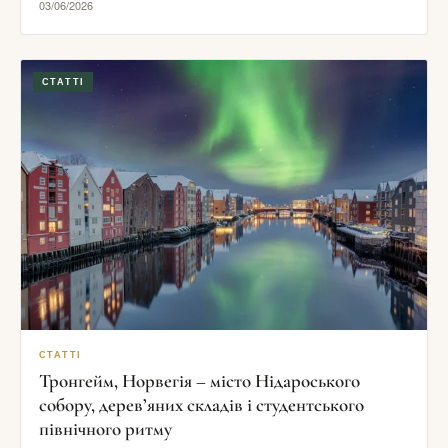
03/06/2026
СТАТТІ
СТАТТІ
Тронгейм, Норвегія – місто Нідароського
собору, дерев’яних складів і студентського
північного ритму