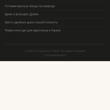
Готовим вкусные блюда на природе
Їдемо в Ірландію: Дублін
Шесть древних дорог нашей планеты
Романтичні ідеї для відпочинку в Україні
© 2026 На власні очі: Земля. Всі права захищені.
Світлини
Контакти