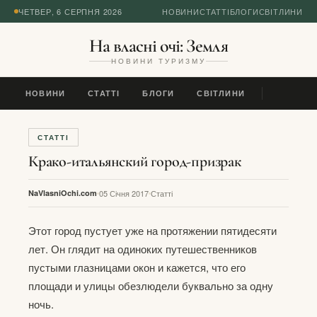
ЧЕТВЕР, 6 СЕРПНЯ 2026
НОВИНИ
СТАТТІ
БЛОГИ
СВІТЛИНИ
На власні очі: Земля
НОВИНИ ТУРИЗМУ
НОВИНИ
СТАТТІ
БЛОГИ
СВІТЛИНИ
СТАТТІ
Крако-итальянский город-призрак
NaVlasniOchi.com
05 Січня 2017
Статті
Этот город пустует уже на протяжении пятидесяти
лет. Он глядит на одиноких путешественников
пустыми глазницами окон и кажется, что его
площади и улицы обезлюдели буквально за одну
ночь.