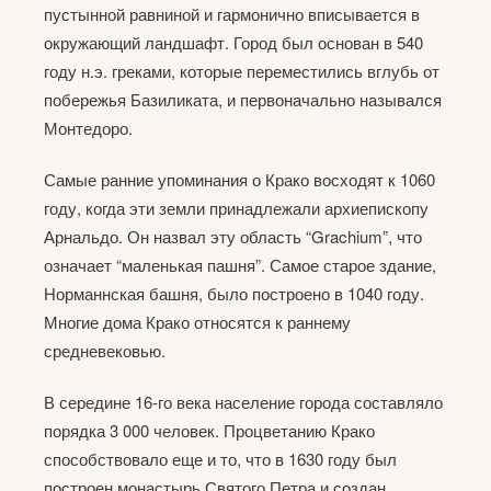
пустынной равниной и гармонично вписывается в
окружающий ландшафт. Город был основан в 540
году н.э. греками, которые переместились вглубь от
побережья Базиликата, и первоначально назывался
Монтедоро.
Самые ранние упоминания о Крако восходят к 1060
году, когда эти земли принадлежали архиепископу
Арнальдо. Он назвал эту область “Grachium”, что
означает “маленькая пашня”. Самое старое здание,
Норманнская башня, было построено в 1040 году.
Многие дома Крако относятся к раннему
средневековью.
В середине 16-го века население города составляло
порядка 3 000 человек. Процветанию Крако
способствовало еще и то, что в 1630 году был
построен монастырь Святого Петра и создан