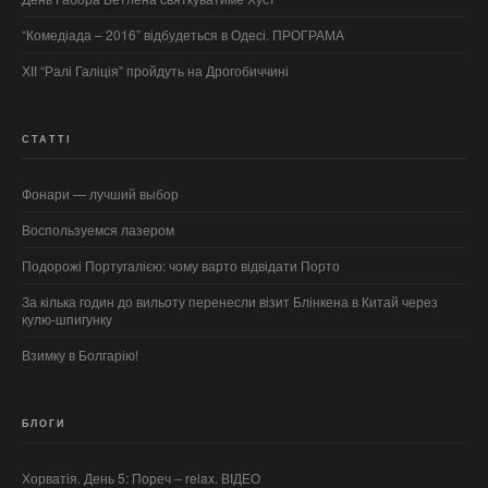
“Комедіада – 2016” відбудеться в Одесі. ПРОГРАМА
ХІІ “Ралі Галіція” пройдуть на Дрогобиччині
СТАТТІ
Фонари — лучший выбор
Воспользуемся лазером
Подорожі Португалією: чому варто відвідати Порто
За кілька годин до вильоту перенесли візит Блінкена в Китай через
кулю-шпигунку
Взимку в Болгарію!
БЛОГИ
Хорватія. День 5: Пореч – relax. ВІДЕО