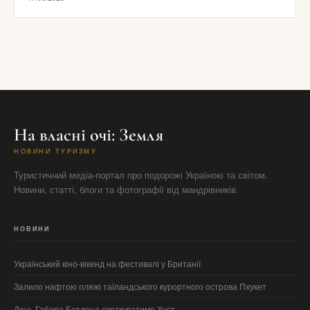
На власні очі: Земля
НОВИНИ ТУРИЗМУ
Туристичний медіа-портал про подорожі Україною та світом.
Новини, статті, блоги та фотографії від мандрівників.
НОВИНИ
Український кіно-вікенд на фестивалі у Британії
Залило нафтою пляжі таїландського курортного острова Пхукет
День Габора Бетлена святкуватиме Хуст