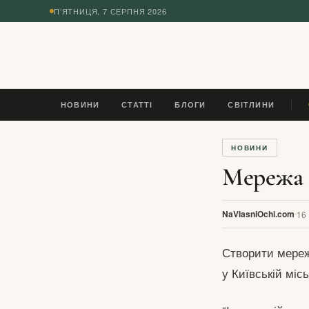
П’ЯТНИЦЯ, 7 СЕРПНЯ 2026
◆
НОВИНИ
СТАТТІ
БЛОГИ
СВІТЛИНИ
П
НОВИНИ
Мережа в
NaVlasniOchi.com
16
Створити мереж
у Київській місь