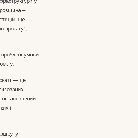
нфраструктури у
Троєщина –
стицій. Це
о прокату”, –
озроблені умови
оекту.
рокат) — це
тизованих
у, встановлений
ких і
аршруту