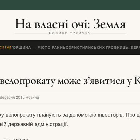
На власні очі: Земля
НОВИНИ ТУРИЗМУ
ЕЧ, УГОРЩИНА — МІСТО РАННЬОХРИСТИЯНСЬКИХ ГРОБНИЦЬ, КЕРА
СВІЖЕ
елопрокату може з’явитися у 
 Вересня 2015
Новини
у велопрокату планують за допомогою інвесторів. Про 
кій державній адміністрації.