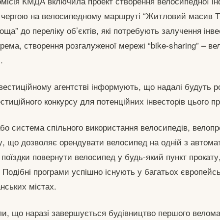
комісія КМДА включила проект створення велосипедної і
 чергою на велосипедному маршруті “Житловий масив 
ща” до переліку об’єктів, які потребують залучення інве
рема, створення розгалуженої мережі “bike-sharing” – вел
.
нвестиційному агентстві інформують, що надалі будуть р
стиційного конкурсу для потенційних інвесторів цього пр
(або система спільного використання велосипедів, велоп
у, що дозволяє орендувати велосипед на одній з автома
я поїздки повернути велосипед у будь-який пункт прокат
. Подібні програми успішно існують у багатьох європейсь
нських містах.
и, що наразі завершується будівництво першого велом