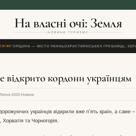
На власні очі: Земля
НОВИНИ ТУРИЗМУ
ЕЧ, УГОРЩИНА — МІСТО РАННЬОХРИСТИЯНСЬКИХ ГРОБНИЦЬ, КЕРА
СВІЖЕ
е відкрито кордони українцям
 Липня 2020
Новини
орожуючих українців відкрили вже п’ять країн, а саме –
, Хорватія та Чорногорія.