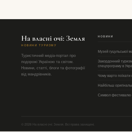
На власні очі: Земля
НОВИНИ
НОВИНИ ТУРИЗМУ
Музей гуцульської м
Туристичний медіа-портал про
Закордонний туризм
подорожі Україною та світом.
спецпрограму в Укра
Новини, статті, блоги та фотографії
від мандрівників.
Чому варто поїхати н
Найбільш оригінальн
Символ фестивалю 
© 2026 На власні очі: Земля. Всі права захищені.