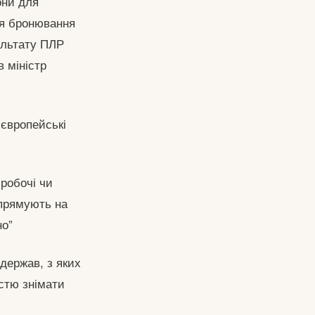
они для
ня бронювання
зультату ПЛР
в міністр
 європейські
 робочі чи
 прямують на
но”
 держав, з яких
істю знімати