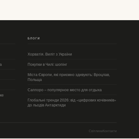
БЛОГИ
Хорватія. Виліт з України
а
Покупки в Чилі: шопінг
Міста Європи, які приємно здивують: Вроцлав,
Польща
Саппоро – популярное место для отдыха
ке
Глобальні тренди 2026: від «цифрових кочівників»
до льодів Антарктиди
Світлини
Контакти