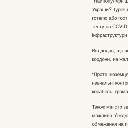
“Найпопулярніше
України? Туреч
готелю або гост
тесту на COVID-
інфраструктури
Він додав, що ч
кордони, на жа
“Проте іноземця
навчальні конт
корабель, грома
Також міністр з
можливо в’їжджа
обмеження на по