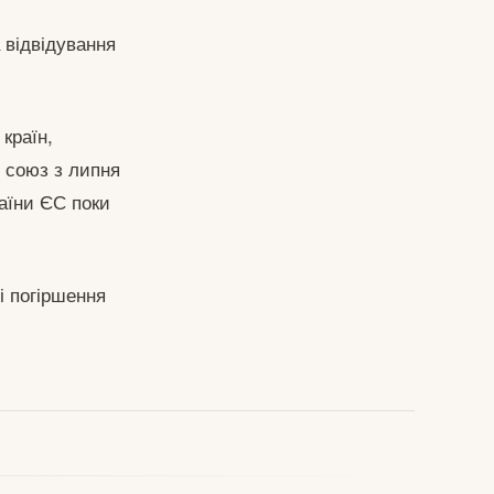
 відвідування
країн,
 союз з липня
раїни ЄС поки
і погіршення