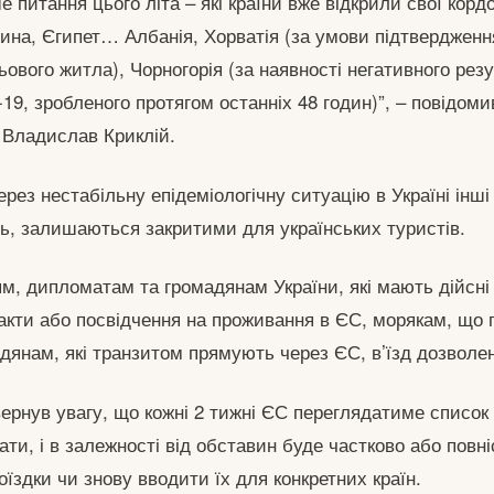
 питання цього літа – які країни вже відкрили свої корд
чина, Єгипет… Албанія, Хорватія (за умови підтверджен
ьового житла), Чорногорія (за наявності негативного ре
19, зробленого протягом останніх 48 годин)”, – повідоми
 Владислав Криклій.
ерез нестабільну епідеміологічну ситуацію в Україні інші
ль, залишаються закритими для українських туристів.
м, дипломатам та громадянам України, які мають дійсні
ракти або посвідчення на проживання в ЄС, морякам, що
дянам, які транзитом прямують через ЄС, в’їзд дозволе
вернув увагу, що кожні 2 тижні ЄС переглядатиме список
ти, і в залежності від обставин буде частково або повн
їздки чи знову вводити їх для конкретних країн.