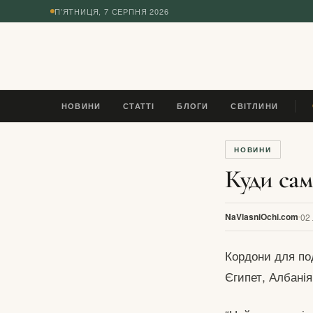
П’ЯТНИЦЯ, 7 СЕРПНЯ 2026
◆
НОВИНИ
СТАТТІ
БЛОГИ
СВІТЛИНИ
П
НОВИНИ
Куди сам
NaVlasniOchi.com
02
Кордони для под
Єгипет, Албанія