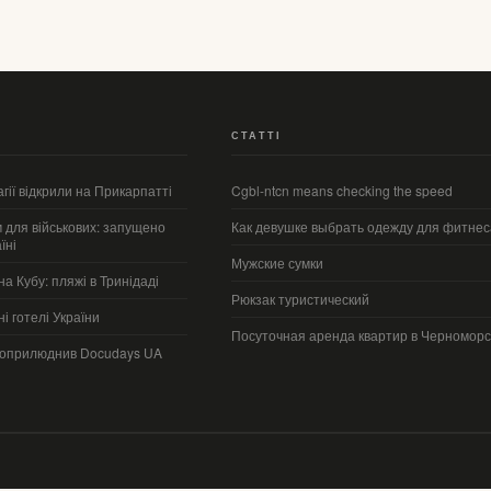
СТАТТІ
агії відкрили на Прикарпатті
Cgbl-ntcn means checking the speed
 для військових: запущено
Как девушке выбрать одежду для фитнес
їні
Мужские сумки
а Кубу: пляжі в Тринідаді
Рюкзак туристический
і готелі України
Посуточная аренда квартир в Черноморс
оприлюднив Docudays UA