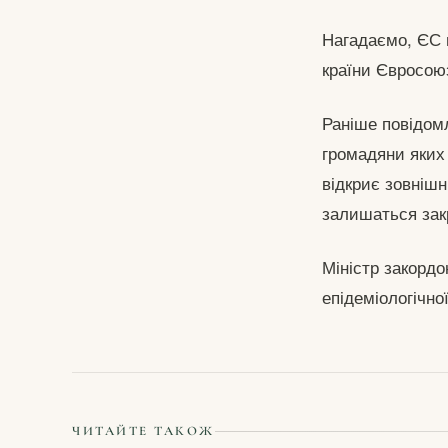
Нагадаємо, ЄС п
країни Євросою
Раніше повідомл
громадяни яких
відкриє зовнішн
залишаться зак
Міністр закордо
епідеміологічно
ЧИТАЙТЕ ТАКОЖ