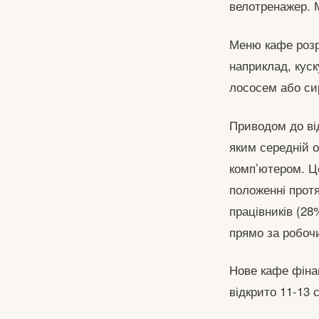
велотренажер. 
Меню кафе розр
наприклад, куск
лососем або си
Приводом до від
яким середній 
комп’ютером. Це
положенні прот
працівників (28
прямо за робоч
Нове кафе фінан
відкрито 11-13 с