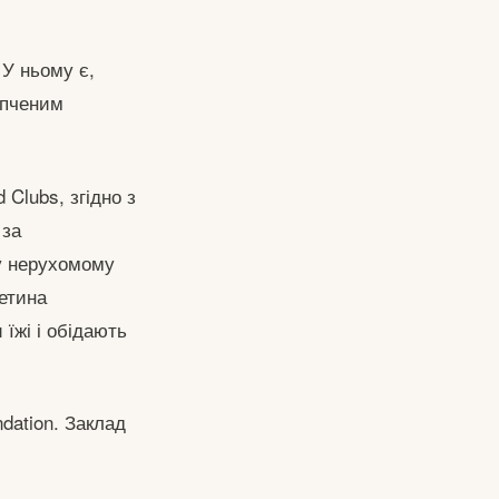
У ньому є,
опченим
Clubs, згідно з
 за
му нерухомому
етина
їжі і обідають
dation. Заклад