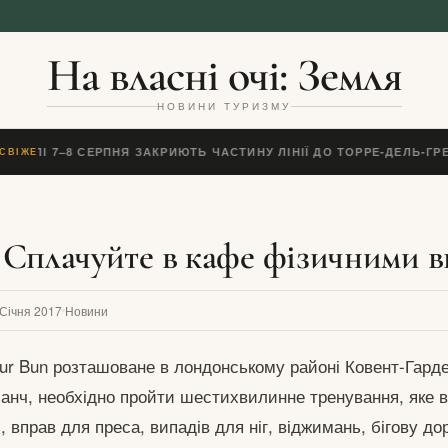
На власні очі: Земля
НОВИНИ ТУРИЗМУ
ЕАПОЛІ 7–8 СЕРПНЯ ЗАКРИЮТЬ ЧАСТИНУ ЛІНІЇ ДО ТОРРЕ-ДЕЛЬ-Г
СВІЖЕ
 Сплачуйте в кафе фізичними 
 Січня 2017
Новини
our Bun розташоване в лондонському районі Ковент-Гард
ланч, необхідно пройти шестихвилинне тренування, яке 
, вправ для преса, випадів для ніг, віджимань, бігову дор