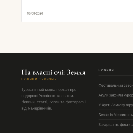
06/08/2026
На власні очі: Земля
НОВИНИ
НОВИНИ ТУРИЗМУ
Фестивальний сезон
Туристичний медіа-портал про
Акули закрили курор
подорожі Україною та світом.
Новини, статті, блоги та фотографії
У Хусті Замкову гор
від мандрівників.
Безвіз із Мексикою 
Закарпаття: фестива