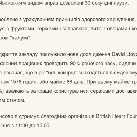
Між кожним видом вправ дозволені 30-секундні паузи.
облено з урахуванням принципів здорового харчування. 
ус з фруктами, горіхами і заправкою, пита з овочами і к
ром “халумі”.
криття закладу послужило нове дослідження David Lloyd 
офісний працівник проводить 90% робочого часу, сидячи
 означає, що в рік “білі комірці” знаходяться в сидячо
ягом 1576 годин, або майже 66 днів. При цьому майже тр
%) вважають за краще користуватися сервісами доставки 
им столом.
сово підтримує благодійна організація British Heart Foun
ічня з 11:00 до 15:00.