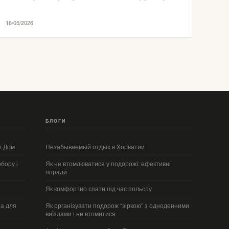
16/05/2026
БЛОГИ
і Дом
Незабываемый отдых в Хорватии
бору і
Як не втомлюватися у подорожі: ефективні
поради
Як комфортно спати під час польоту
а для
Як організувати подорож “зіркою” з одноденними
виїздами і не втомитися