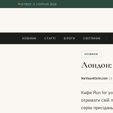
ЧЕТВЕР, 6 СЕРПНЯ 2026
◆
НОВИНИ
СТАТТІ
БЛОГИ
СВІТЛИНИ
У Н
НОВИНИ
Лондон:
NaVlasniOchi.com
13
Кафе Run for y
отримати свій 
серію присідань