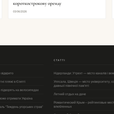
короткострокову оренду
03/06/2026
СТАТТІ
 відкрито
Нідерланди: Утрехт — місто каналів і веж
тні пляжі в Єгипті
Уппсала, Швеція — місто університету, со
давньої північної пам’яті
у підкорять на велосипедах
Летний отдых на даче
може отримати Україна
Романтический Крым – рейтинговые мест
влюбленных
ль “Тиждень угорських страв”