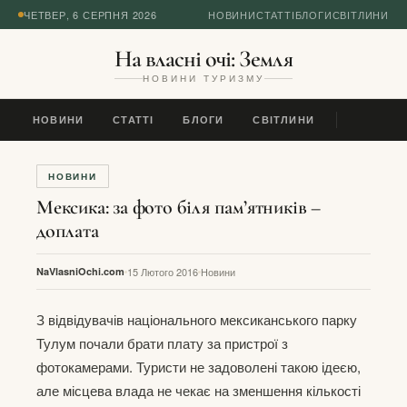
ЧЕТВЕР, 6 СЕРПНЯ 2026
НОВИНИ
СТАТТІ
БЛОГИ
СВІТЛИНИ
На власні очі: Земля
НОВИНИ ТУРИЗМУ
НОВИНИ
СТАТТІ
БЛОГИ
СВІТЛИНИ
НОВИНИ
Мексика: за фото біля пам’ятників –
доплата
NaVlasniOchi.com
15 Лютого 2016
Новини
З відвідувачів національного мексиканського парку
Тулум почали брати плату за пристрої з
фотокамерами. Туристи не задоволені такою ідеєю,
але місцева влада не чекає на зменшення кількості