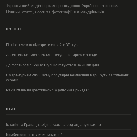
Туристичний медіа-портал про подорожі Україною та світом.
Новини, статті, блоги та фотографії від мандрівників.
НОВИНИ
Піп Іван можна підкорити онлайн: 3D-тур
Аргентинське місто Вілья-Епекуен винирнуло з води
До фестивалю Бруно Шульца готуються на Львівщині
Смарт‑туризм 2025: чому популярні некласичні маршрути та “плечові”
сезони
Рахів кличе на фестиваль “Гуцульська бриндзя”
СТАТТІ
Іспанія та Ґранада: східна казка серед андалузьких гір
Комбинезоны: отличия моделей