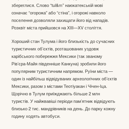
збереглися. Слово “tul&m” наюкатекській мові
означає “огорожа” або “стіна”, і огорожі навколо
поселення дозволяли захищати його від нападів.
Розквіт міста прийшовся на XIII—XV століття.
Хороший стан Тулума і його близькість до сучасних
туристичних об’єктів, розташованих уздовж
карібського побережжя Мексики (так званому
Рів’єра-Майя південніше Канкуна) зробили його
популярним туристичним напрямом. Руїни міста —
один із найбільш відвідуваних археологічних об’єктів
Мексики, разом з містами Теотіуакан і Чічен-Іца.
Щорічно в Тулум приїжджають більше 2 млн
туристів. У найжвавіші періоди пам’ятник відвідують
близько 2 тис. мандрівників на день. До парку кожну
годину ходять автобуси.