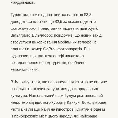
мандрівників.
Туристам, крім вхідного квитка вартістю $3,3,
доведеться платити ще $2,5 за кожен гаджет із
фотокамерою. Представник місцевих гідів Хуліо
Вільягомес Вільялобос повідомив, що новий захід
стосується використання мобільних телефонів,
планшетів, камер GoPro і фотоапаратів. Він
відзначив, що плата за селфі викликала
незадоволення серед туристів, особливо
мексиканських.
Втім, очікується, що нововведення істотно не вплине
на кількість охочих залучитися до стародавньої
культури. Національний парк Тулум розташований
недалеко від відомого курорту Канкун. Доколумбове
місто цивілізації майя на півострові Юкатан є одним
із прибережних міст цього народу, які найкраще