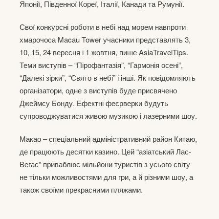
Японії, Південної Кореї, Італії, Канади та Румунії.
Свої конкурсні роботи в небі над морем навпроти
хмарочоса Macau Tower учасники представлять 3,
10, 15, 24 вересня і 1 жовтня, пише AsiaTravelTips.
Теми виступів – “Пірофантазія”, “Гармонія осені”,
“Далекі зірки”, “Свято в небі” і інші. Як повідомляють
організатори, одне з виступів буде присвячено
Джеймсу Бонду. Ефектні феєрверки будуть
супроводжуватися живою музикою і лазерними шоу.
Макао – спеціальний адміністративний район Китаю,
де працюють десятки казино. Цей “азіатський Лас-
Вегас” приваблює мільйони туристів з усього світу
не тільки можливостями для гри, а й різними шоу, а
також своїми прекрасними пляжами.