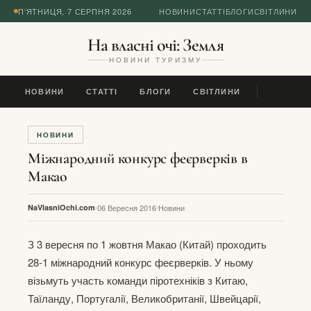
П’ЯТНИЦЯ, 7 СЕРПНЯ 2026
НОВИНИ
СТАТТІ
БЛОГИ
СВІТЛИНИ
На власні очі: Земля
НОВИНИ ТУРИЗМУ
НОВИНИ
СТАТТІ
БЛОГИ
СВІТЛИНИ
НОВИНИ
Міжнародний конкурс феєрверків в
Макао
NaVlasniOchi.com
06 Вересня 2016
Новини
З 3 вересня по 1 жовтня Макао (Китай) проходить
28-1 міжнародний конкурс феєрверків. У ньому
візьмуть участь команди піротехніків з Китаю,
Таїланду, Португалії, Великобританії, Швейцарії,