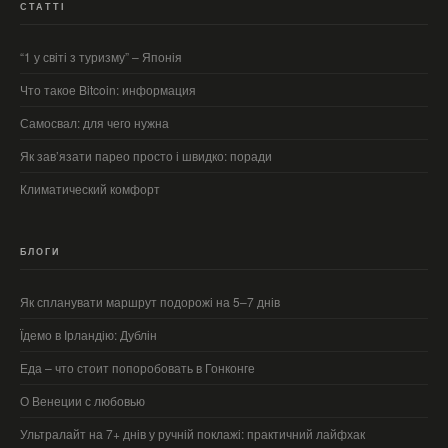
СТАТТІ
“1 у світі з туризму” – Японія
Что такое Bitcoin: информация
Самосвал: для чего нужна
Як зав’язати парео просто і швидко: поради
Климатический комфорт
БЛОГИ
Як спланувати маршрут подорожі на 5–7 днів
Їдемо в Ірландію: Дублін
Еда – что стоит попоробовать в Гонконге
О Венеции с любовью
Ультралайт на 7+ днів у ручній поклажі: практичний лайфхак