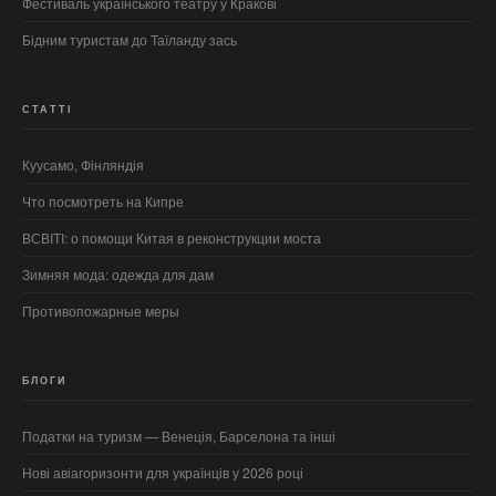
Фестиваль українського театру у Кракові
Бідним туристам до Таїланду зась
СТАТТІ
Куусамо, Фінляндія
Что посмотреть на Кипре
ВСВIТI: о помощи Китая в реконструкции моста
Зимняя мода: одежда для дам
Противопожарные меры
БЛОГИ
Податки на туризм — Венеція, Барселона та інші
Нові авіагоризонти для українців у 2026 році