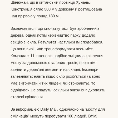
Шініюжай, що в китайській провінції Хунань.
Конструкція сягає 300 м у довжину й розташована
над прірвою у понад 180 м.
Зазначається, що спочатку міст був зроблений з
дерева, однак потім керівництво парку додало
секцію зі скла. Результат настільки їм сподобався,
що вони вирішили трансформувати весь міст.
Команда з 11 інженерів надійно зміцнила кріплення
мосту за допомогою сталевих тросів, перш ніж
замінити дерев’яні елементи на скляні. Інженери
запевняють: навіть якщо скло розіб’ється (а воно
має витримати й тих людей, які стрибають), то
відвідувачі не впадуть, оскільки внизу їх підхоплять
сталеві кріплення
За інформацією Daily Mail, одночасно на “мосту для
сміливців” можуть перебувати 100 людей. Втім,