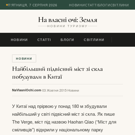
П’ЯТНИЦЯ, 7 СЕРПНЯ 2026
НОВИНИ
СТАТТІ
БЛОГИ
СВІТЛИНИ
На власні очі: Земля
НОВИНИ ТУРИЗМУ
НОВИНИ
СТАТТІ
БЛОГИ
СВІТЛИНИ
НОВИНИ
Найбільший підвісний міст зі скла
побудували в Китаї
NaVlasniOchi.com
03 Жовтня 2015
Новини
У Китаї над прірвою у понад 180 м збудували
найбільший у світі підвісний міст зі скла. Як пише
The Verge, міст під назвою Haohan Qiao (“Міст для
сміливців”) відкрили у національному парку