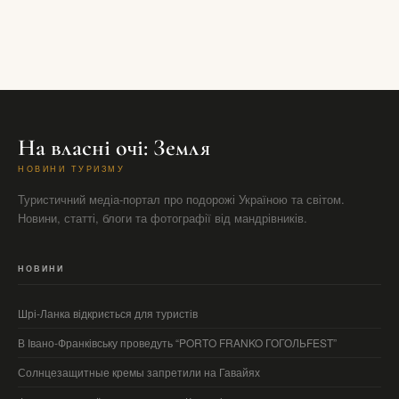
На власні очі: Земля
НОВИНИ ТУРИЗМУ
Туристичний медіа-портал про подорожі Україною та світом.
Новини, статті, блоги та фотографії від мандрівників.
НОВИНИ
Шрі-Ланка відкриється для туристів
В Івано-Франківську проведуть “PORTO FRANKO ГОГОЛЬFEST”
Солнцезащитные кремы запретили на Гавайях