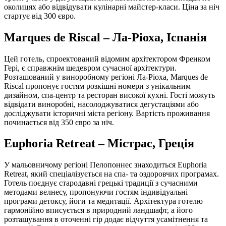
околицях або відвідувати кулінарні майстер-класи. Ціна за ніч
стартує від 300 євро.
Marques de Riscal – Ла-Ріоха, Іспанія
Цей готель, спроектований відомим архітектором Френком
Гері, є справжнім шедевром сучасної архітектури.
Розташований у виноробному регіоні Ла-Ріоха, Marques de
Riscal пропонує гостям розкішні номери з унікальним
дизайном, спа-центр та ресторан високої кухні. Гості можуть
відвідати виноробні, насолоджуватися дегустаціями або
досліджувати історичні міста регіону. Вартість проживання
починається від 350 євро за ніч.
Euphoria Retreat – Містрас, Греція
У мальовничому регіоні Пелопоннес знаходиться Euphoria
Retreat, який спеціалізується на спа- та оздоровчих програмах.
Готель поєднує стародавні грецькі традиції з сучасними
методами велнесу, пропонуючи гостям індивідуальні
програми детоксу, йоги та медитації. Архітектура готелю
гармонійно вписується в природний ландшафт, а його
розташування в оточенні гір додає відчуття усамітнення та