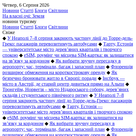
Четвер, 6 Серпня 2026
Новини
Статті
Блоги
Світлини
На власні очі: Земля
новини туризму
Новини
Статті
Блоги
Світлини
Свіже
◆
У Неаполі 7–8 серпня закриють частину лінії до Торре-дель-
Греко: пасажирів перевозитимуть автобусами
◆
Тарту, Естонія
— університетське місто дерев’яних кварталів і творчого
спокою
◆
eSIM, роумінг чи місцева SIM-картка: як залишатися
на зв’язку за кордоном
◆
Як вибрати зручну пересадку в
аеропорту: час, термінали, багаж і запасний план
◆
Флоренція
розширює обмеження на короткострокову оренду
◆
Як
безпечно бронювати житло в Європі: поради
◆
Інсбрук —
місто в Австрії, де старий центр дивиться прямо на Альпи
◆
Тронгейм, Норвегія – місто Нідароського собору, дерев’яних
складів і студентського північного ритму
◆
У Неаполі 7–8
серпня закриють частину лінії до Торре-дель-Греко: пасажирів
перевозитимуть автобусами
◆
Тарту, Естонія —
університетське місто дерев’яних кварталів і творчого спокою
◆
eSIM, роумінг чи місцева SIM-картка: як залишатися на
зв’язку за кордоном
◆
Як вибрати зручну пересадку в
аеропорту: час, термінали, багаж і запасний план
◆
Флоренція
розширює обмеження на короткострокову оренду
◆
Як