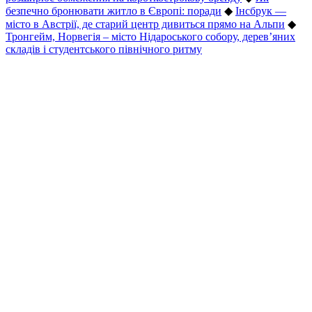
безпечно бронювати житло в Європі: поради
◆
Інсбрук —
місто в Австрії, де старий центр дивиться прямо на Альпи
◆
Тронгейм, Норвегія – місто Нідароського собору, дерев’яних
складів і студентського північного ритму