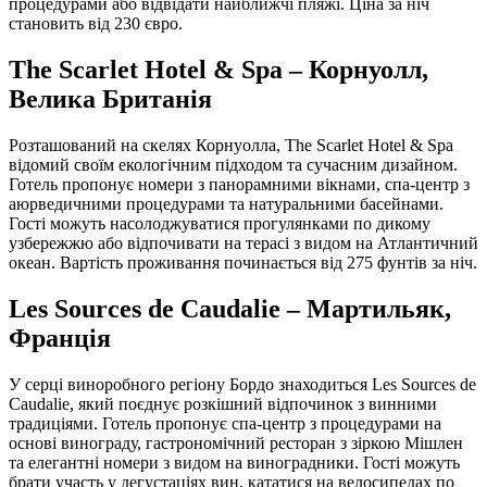
процедурами або відвідати найближчі пляжі. Ціна за ніч
становить від 230 євро.
The Scarlet Hotel & Spa – Корнуолл,
Велика Британія
Розташований на скелях Корнуолла, The Scarlet Hotel & Spa
відомий своїм екологічним підходом та сучасним дизайном.
Готель пропонує номери з панорамними вікнами, спа-центр з
аюрведичними процедурами та натуральними басейнами.
Гості можуть насолоджуватися прогулянками по дикому
узбережжю або відпочивати на терасі з видом на Атлантичний
океан. Вартість проживання починається від 275 фунтів за ніч.
Les Sources de Caudalie – Мартильяк,
Франція
У серці виноробного регіону Бордо знаходиться Les Sources de
Caudalie, який поєднує розкішний відпочинок з винними
традиціями. Готель пропонує спа-центр з процедурами на
основі винограду, гастрономічний ресторан з зіркою Мішлен
та елегантні номери з видом на виноградники. Гості можуть
брати участь у дегустаціях вин, кататися на велосипедах по