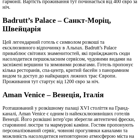
гармонії. Вартість проживання тут починається від 400 євро за
ніч.
Badrutt’s Palace – Санкт-Моріц,
Швейцарія
Цей легендарний готель є символом розкоші та
ексклюзивного відпочинку в Альпах. Badrutt’s Palace
приваблює світових знаменитостей, які приїжджають сюди
насолодитися першокласним сервісом, чудовими видами на
засніжені вершини та зимовими розвагами. Готель пропонує
кілька ресторанів, спа-центр, критий басейн з панорамним
видом та доступ до найкращих лижних трас Європи.
Проживання тут стартує від 1200 євро за ніч.
Aman Venice – Венеція, Італія
Розташований у розкішному палаці XVI століття на Гранд-
каналі, Aman Venice є одним із найексклюзивніших готелів
Венеції. Його розкішні інтер’єри зберегли автентичні фрески,
старовинні люстри та мармурові каміни. Гостям пропонують
персоналізований сервіс, човнові прогулянки каналами та
можливість насолодитися неповторною атмосферою міста на