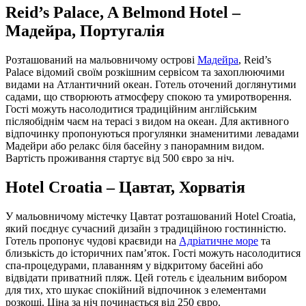
Reid’s Palace, A Belmond Hotel –
Мадейра, Португалія
Розташований на мальовничому острові
Мадейра
, Reid’s
Palace відомий своїм розкішним сервісом та захоплюючими
видами на Атлантичний океан. Готель оточений доглянутими
садами, що створюють атмосферу спокою та умиротворення.
Гості можуть насолодитися традиційним англійським
післяобіднім чаєм на терасі з видом на океан. Для активного
відпочинку пропонуються прогулянки знаменитими левадами
Мадейри або релакс біля басейну з панорамним видом.
Вартість проживання стартує від 500 євро за ніч.
Hotel Croatia – Цавтат, Хорватія
У мальовничому містечку Цавтат розташований Hotel Croatia,
який поєднує сучасний дизайн з традиційною гостинністю.
Готель пропонує чудові краєвиди на
Адріатичне море
та
близькість до історичних пам’яток. Гості можуть насолодитися
спа-процедурами, плаванням у відкритому басейні або
відвідати приватний пляж. Цей готель є ідеальним вибором
для тих, хто шукає спокійний відпочинок з елементами
розкоші. Ціна за ніч починається від 250 євро.