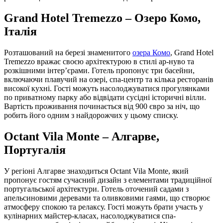
Grand Hotel Tremezzo – Озеро Комо,
Італія
Розташований на березі знаменитого
озера Комо
, Grand Hotel
Tremezzo вражає своєю архітектурою в стилі ар-нуво та
розкішними інтер’єрами. Готель пропонує три басейни,
включаючи плавучий на озері, спа-центр та кілька ресторанів
високої кухні. Гості можуть насолоджуватися прогулянками
по приватному парку або відвідати сусідні історичні вілли.
Вартість проживання починається від 900 євро за ніч, що
робить його одним з найдорожчих у цьому списку.
Octant Vila Monte – Алгарве,
Португалія
У регіоні Алгарве знаходиться Octant Vila Monte, який
пропонує гостям сучасний дизайн з елементами традиційної
португальської архітектури. Готель оточений садами з
апельсиновими деревами та оливковими гаями, що створює
атмосферу спокою та релаксу. Гості можуть брати участь у
кулінарних майстер-класах, насолоджуватися спа-