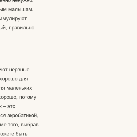
ьным малышам.
тимулируют
ый, правильно
уют нервные
 хорошо для
для маленьких
хорошо, потому
 – это
ся акробатикой,
оме того, выбрав
ожете быть