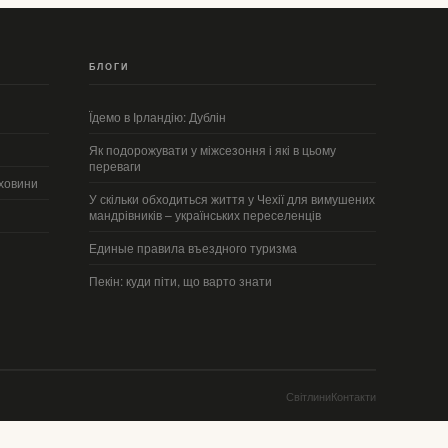
БЛОГИ
Їдемо в Ірландію: Дублін
Як подорожувати у міжсезоння і які в цьому
переваги
рховини
У скільки обходиться життя у Чехії для вимушених
мандрівників – українських переселенців
Единые правила въездного туризма
Пекін: куди піти, що варто знати
Світлини
Контакти