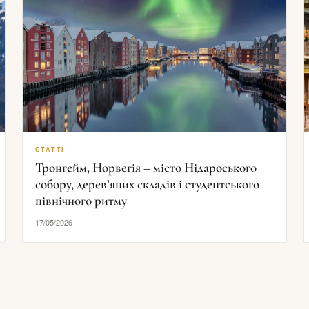
СТАТТІ
Тронгейм, Норвегія – місто Нідароського
собору, дерев’яних складів і студентського
північного ритму
17/05/2026