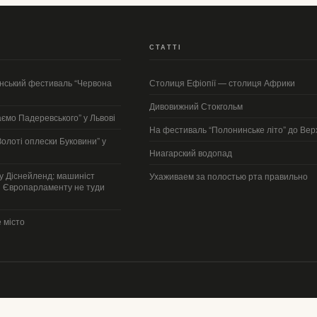
СТАТТІ
їнський фестиваль “Червона
Столиця Ефіопії — столиця Африки
Дивовижний Стокгольм
ємо Падеревського” у Львові
На фестиваль “Полонинське літо” до Ве
Золоті оплески Буковини” у
Ниагарский водопад
у Діснейленд: машиніст
Ухаживаем за полостью рта правильно
и Європарламенту не туди
 місто