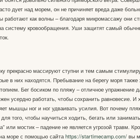
часто дует над морем, он не причиняет вреда даже бол
 работают как волны – благодаря микромассажу они с
на систему кровообращения. Уши защитят самый обычн
ток.
ску прекрасно массируют ступни и тем самым стимулир
орые в них находятся. Пребывание на берегу моря также
стопием. Бег босиком по пляжу – отличное упражнение 
жен усердно работать, чтобы сохранить равновесие. И 
ляет мышцы ног и ног удваивать усилия. Вот почему пляж
 для того, чтобы научиться ходить, бегать или занимать
да” или мостик – падение не является угрозой травм. Кр
 на море с помощью сайта
https://startimecamp.com/
вы м