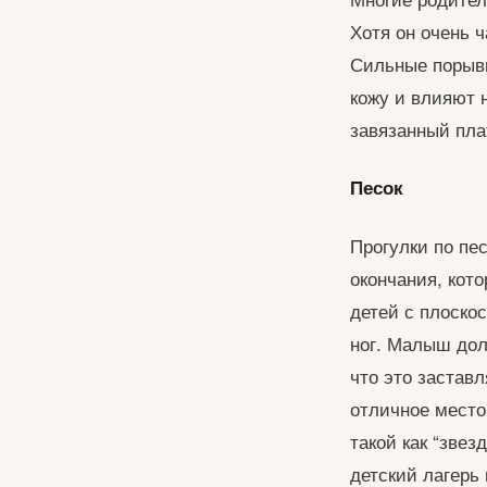
Хотя он очень 
Сильные порывы
кожу и влияют 
завязанный пла
Песок
Прогулки по пе
окончания, кот
детей с плоско
ног. Малыш дол
что это застав
отличное место
такой как “звез
детский лагерь