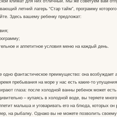
ской климат для них отличный. Мы же советуем вам отп
ивающий летний лагерь “Стар тайм”, программу которог
айте. Здесь вашему ребенку предложат:
вия;
рограмму;
ательное и аппетитное условия меню на каждый день.
е одно фантастическое преимущество: она возбуждает а
время пребывания на море у нас есть какие-то упущения
ирают глаза: после холодной ванны ребенок может есть
дивительно – купаясь в холодной воде, вы теряете много
ппетит малыша и уговаривать его на блюда, которых он
мер, на рыбалку. Однако вы не можете позволить своему