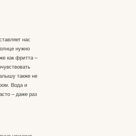
ставляет нас
солнце нужно
же как фритта –
очувствовать
Малышу также не
ром. Вода и
асто – даже раз
енно ненужно.