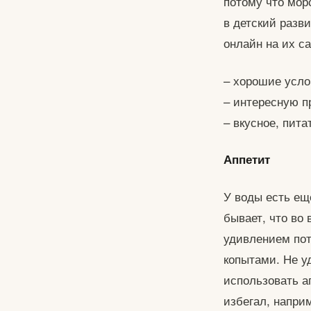
потому что мор
в детский разв
онлайн на их с
– хорошие усло
– интересную п
– вкусное, пит
Аппетит
У воды есть ещ
бывает, что во 
удивлением пот
копытами. Не у
использовать а
избегал, напри