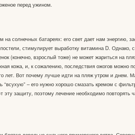
оженое перед ужином.
м на солнечных батареях: его свет дает нам энергию, за
с постели, стимулирует выработку витамина D. Однако, 
нок (конечно, взрослый тоже) не может жариться на пля
ежная кожа, и, к сожалению, последствия ожогов можно п
го лет. Вот почему лучше идти на пляж утром и днем. 
ть “всухую” – его нужно хорошо смазать кремом с фильт
т эту защиту, поэтому лечение необходимо повторять ч
и боятся довольно сильного приморского ветра. Соверш