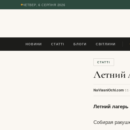
ЧЕТВЕР, 6 СЕРПНЯ 2026
◆
НОВИНИ
СТАТТІ
БЛОГИ
СВІТЛИНИ
У 
СТАТТІ
Летний л
NaVlasniOchi.com
11
Летний лагерь 
Собирая ракушк