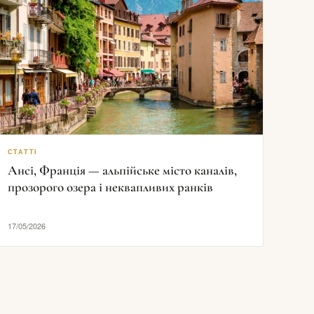
СТАТТІ
Ансі, Франція — альпійське місто каналів,
прозорого озера і неквапливих ранків
17/05/2026