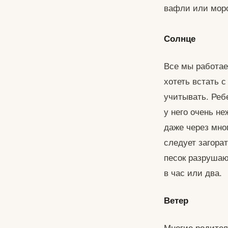
вафли или мор
Солнце
Все мы работае
хотеть встать 
учитывать. Ребе
у него очень н
даже через мно
следует загора
песок разрушаю
в час или два.
Ветер
Многие родител