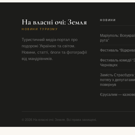
На власні очі: Земля
НОВИНИ
НОВИНИ ТУРИЗМУ
Маріуполь: Всеукра
Туристичний медіа-портал про
рута”
подорожі Україною та світом.
Фестиваль “Відкрива
Новини, статті, блоги та фотографії
від мандрівників.
Фестиваль комедії “
Чернівцях
Замість Страсбурга 
потягу з депутатам
повернув
Єрусалим — казкове
© 2026 На власні очі: Земля. Всі права захищені.