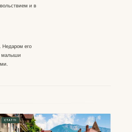
овольствием и в
. Недаром его
му малыши
ыми.
СТАТТІ