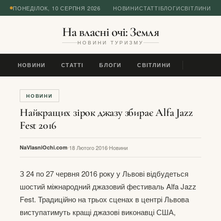
ПОНЕДІЛОК, 10 СЕРПНЯ 2026
НОВИНИ
СТАТТІ
БЛОГИ
СВІТЛИНИ
На власні очі: Земля
НОВИНИ ТУРИЗМУ
НОВИНИ
СТАТТІ
БЛОГИ
СВІТЛИНИ
НОВИНИ
Найкращих зірок джазу збирає Alfa Jazz
Fest 2016
NaVlasniOchi.com
18 Лютого 2016
Новини
З 24 по 27 червня 2016 року у Львові відбудеться
шостий міжнародний джазовий фестиваль Alfa Jazz
Fest. Традиційно на трьох сценах в центрі Львова
виступатимуть кращі джазові виконавці США,