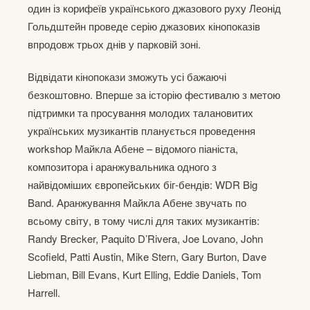
один із корифеїв українського джазового руху Леонід
Гольдштейн проведе серію джазових кінопоказів
впродовж трьох днів у парковій зоні.
Відвідати кінопокази зможуть усі бажаючі
безкоштовно. Вперше за історію фестивалю з метою
підтримки та просування молодих талановитих
українських музикантів планується проведення
workshop Майкла Абене – відомого піаніста,
композитора і аранжувальника одного з
найвідоміших європейських біг-бендів: WDR Big
Band. Аранжування Майкла Абене звучать по
всьому світу, в тому числі для таких музикантів:
Randy Brecker, Paquito D’Rivera, Joe Lovano, John
Scofield, Patti Austin, Mike Stern, Gary Burton, Dave
Liebman, Bill Evans, Kurt Elling, Eddie Daniels, Tom
Harrell.