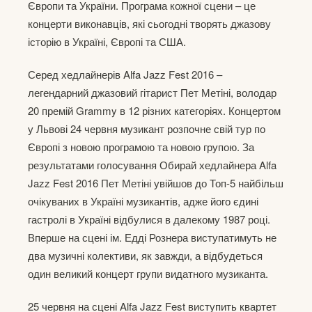
Європи та України. Програма кожної сцени – це
концерти виконавців, які сьогодні творять джазову
історію в Україні, Європі та США.
Серед хедлайнерів Alfa Jazz Fest 2016 –
легендарний джазовий гітарист Пет Метіні, володар
20 премій Grammy в 12 різних категоріях. Концертом
у Львові 24 червня музикант розпочне свій тур по
Європі з новою програмою та новою групою. За
результатами голосування Обирай хедлайнера Alfa
Jazz Fest 2016 Пет Метіні увійшов до Топ-5 найбільш
очікуваних в Україні музикантів, адже його єдині
гастролі в Україні відбулися в далекому 1987 році.
Вперше на сцені ім. Едді Рознера виступатимуть не
два музичні колективи, як завжди, а відбудеться
один великий концерт групи видатного музиканта.
25 червня на сцені Alfa Jazz Fest виступить квартет