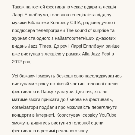
Також на гостей фестивалю чекає відкрита лекція
Ларрі Епплбаума, головного спеціаліста відділу
музики Бібліотеки Конгресу США, радіоведучого і
продюсера телепрограми The sound of surprise та
журналіста одного з найавторитетніших джазових
видань Jazz Times. До речі, Ларрі Епплбаум раніше
вже виступав з лекцією у рамках Alfa Jazz Fest в
2012 році.
Усі бажаючі зможуть безкоштовно насолоджуватись
виступами зірок у пікніковій частині головної сцени
фестивалю в Парку культури. Для тих, хто не
матиме змоги приїхати до Львова на фестиваль,
організатори подбали про можливість переглянути
концерти в інтернеті. Користувачі сервісу YouTube
зможуть дивитись виступи з головної сцени
фестивалю в режимі реального часу.