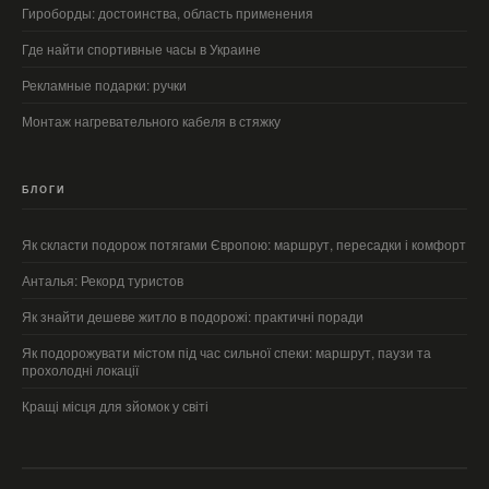
Гироборды: достоинства, область применения
Где найти спортивные часы в Украине
Рекламные подарки: ручки
Монтаж нагревательного кабеля в стяжку
БЛОГИ
Як скласти подорож потягами Європою: маршрут, пересадки і комфорт
Анталья: Рекорд туристов
Як знайти дешеве житло в подорожі: практичні поради
Як подорожувати містом під час сильної спеки: маршрут, паузи та
прохолодні локації
Кращі місця для зйомок у світі