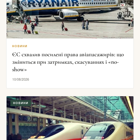
НОВИНИ
ЄС схвалив посилені права авіапасажирів: що
зміниться при затримках, скасуваннях і «no-
show»
10/08/2026
НОВИНИ