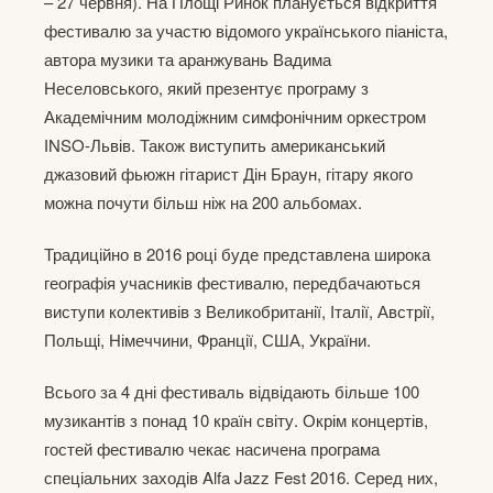
– 27 червня). На Площі Ринок планується відкриття
фестивалю за участю відомого українського піаніста,
автора музики та аранжувань Вадима
Неселовського, який презентує програму з
Академічним молодіжним симфонічним оркестром
ІNSO-Львів. Також виступить американський
джазовий фьюжн гітарист Дін Браун, гітару якого
можна почути більш ніж на 200 альбомах.
Традиційно в 2016 році буде представлена широка
географія учасників фестивалю, передбачаються
виступи колективів з Великобританії, Італії, Австрії,
Польщі, Німеччини, Франції, США, України.
Всього за 4 дні фестиваль відвідають більше 100
музикантів з понад 10 країн світу. Окрім концертів,
гостей фестивалю чекає насичена програма
спеціальних заходів Alfa Jazz Fest 2016. Серед них,