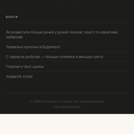
БЛОГИ
Як розмістити більше речей у ручній поклажі: прості та ефективні
лайфхаки
Термальні купальні в Будапешті
С гидом на рыбалке — больше поклёвок и меньше суеты
Покупки в Чилі: шопінг
Хорватія: Істрія
© 2026 На власні очі: Земля. Всі права захищені.
Світлини
Контакти