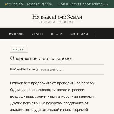
ПОНЕДІЛОК, 10 СЕРПНЯ 2026
НОВИНИ
СТАТТІ
БЛОГИ
СВІТЛИНИ
На власні очі: Земля
НОВИНИ ТУРИЗМУ
НОВИНИ
СТАТТІ
БЛОГИ
СВІТЛИНИ
СТАТТІ
Очарование старых городов
NaVlasniOchi.com
06 Червня 2016
Статті
Отпуск все предпочитают проводить по-своему.
Одни восстанавливаются после стрессов
воздушными, солнечными и морскими ваннами.
Другие популярным курортам предпочитают
знакомство с удивительной и неповторимой