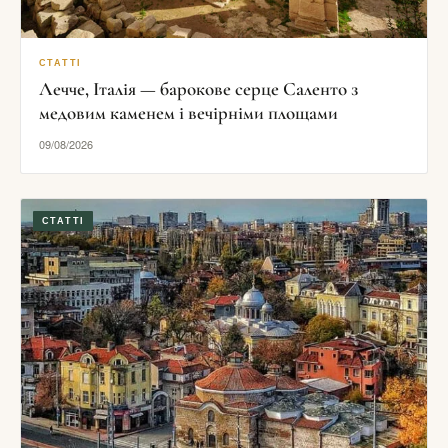
СТАТТІ
Лечче, Італія — барокове серце Саленто з
медовим каменем і вечірніми площами
09/08/2026
СТАТТІ