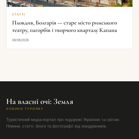
СТАТТІ
Пловдив, Болгарія — старе місто римського
театру, пагорбів і творчого кварталу Капана
08/08/2026
На власні очі: Земля
НОВИНИ ТУРИЗМУ
Туристичний медіа-портал про подорожі Україною та світом.
Новини, статті, блоги та фотографії від мандрівників.