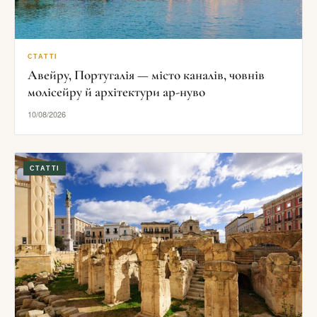
СТАТТІ
Авейру, Португалія — місто каналів, човнів
молісейру й архітектури ар-нуво
10/08/2026
СТАТТІ