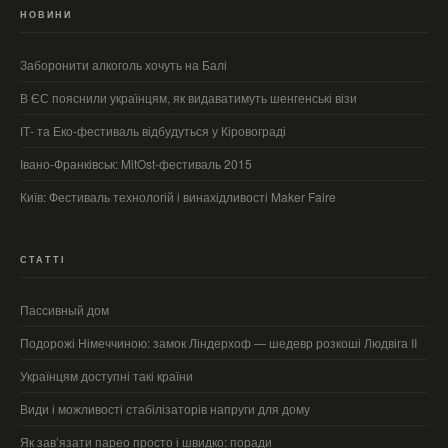
НОВИНИ
Заборонити алкоголь хочуть на Балі
В ЄС пояснили українцям, як видаватимуть шенгенські візи
ІТ- та Еко-фестиваль відбудуться у Кіровограді
Івано-Франківськ: MitOst-фестиваль 2015
Київ: Фестиваль технологій і винахідливості Maker Faire
СТАТТІ
Пассивный дом
Подорожі Німеччиною: замок Ліндерхоф — шедевр розкоші Людвіга II
Українцям доступні такі країни
Види і можливості стабілізаторів напруги для дому
Як зав’язати парео просто і швидко: поради