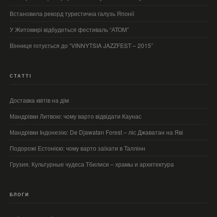
Встановила рекорд туристична галузь Японії
У Житомирі відбудеться фестиваль “АТОМ”
Вiнниця готується до “VINNYTSIA JAZZFEST – 2015”
СТАТТІ
Доставка квітів на дім
Мандрівки Литвою: чому варто відвідати Каунас
Мандрівки Індонезію: De Djawatan Forest – ліс Джаватан на Яві
Подорожі Естонією: чому варто заїхати в Таллінн
Грузия. Культурные чудеса Тбилиси – храмы и архитектура
БЛОГИ