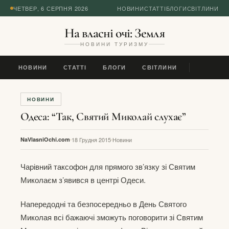
ЧЕТВЕР, 6 СЕРПНЯ 2026
НОВИНИ
СТАТТІ
БЛОГИ
СВІТЛИНИ
На власні очі: Земля
НОВИНИ ТУРИЗМУ
НОВИНИ
СТАТТІ
БЛОГИ
СВІТЛИНИ
НОВИНИ
Одеса: “Так, Святий Миколай слухає”
NaVlasniOchi.com
18 Грудня 2015
Новини
Чарівний таксофон для прямого зв’язку зі Святим
Миколаєм з’явився в центрі Одеси.
Напередодні та безпосередньо в День Святого
Миколая всі бажаючі зможуть поговорити зі Святим