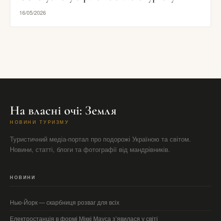
16/05/2026
На власні очі: Земля
НОВИНИ ТУРИЗМУ
Туристичний медіа-портал про подорожі Україною та світом.
Новини, статті, блоги та фотографії від мандрівників.
НОВИНИ
Нью-Йорк — скарбниця розваг для всіх
Електростанція в формі Міккі Мауса з’явилася у світі