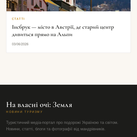
СТАТТІ
Інсбрук — місто в Австрії, де старий центр
дивиться прямо на Альпи
03/06/2026
На власні очі: Земля
НОВИНИ ТУРИЗМУ
Туристичний медіа-портал про подорожі Україною та світом.
Новини, статті, блоги та фотографії від мандрівників.