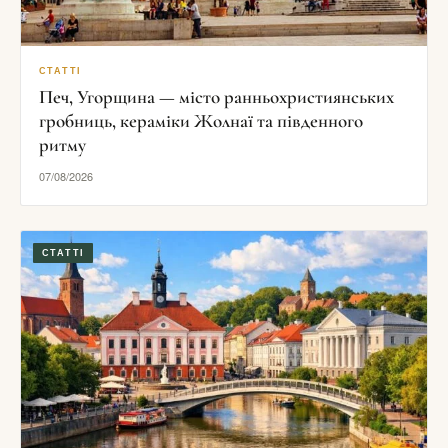
СТАТТІ
Печ, Угорщина — місто ранньохристиянських
гробниць, кераміки Жолнаї та південного
ритму
07/08/2026
СТАТТІ