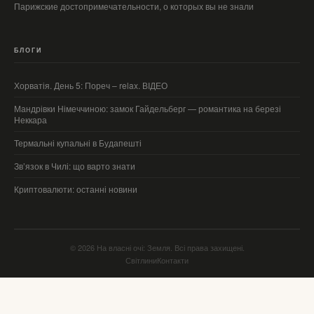
Парижские достопримечательности, о которых вы не знали
БЛОГИ
Хорватія. День 5: Пореч – relax. ВІДЕО
Мандрівки Німеччиною: замок Гайдельберг — романтика на березі
Неккара
Термальні купальні в Будапешті
Зв’язок в Чилі: що варто знати
Криптовалюти: останні новини
© 2026 На власні очі: Земля. Всі права захищені.
Світлини
Контакти