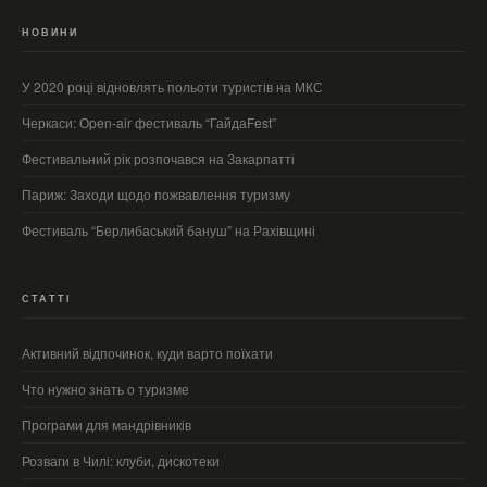
НОВИНИ
У 2020 році відновлять польоти туристів на МКС
Черкаси: Оpen-air фестиваль “ГайдаFest”
Фестивальний рік розпочався на Закарпатті
Париж: Заходи щодо пожвавлення туризму
Фестиваль “Берлибаський бануш” на Рахівщині
СТАТТІ
Активний відпочинок, куди варто поїхати
Что нужно знать о туризме
Програми для мандрівників
Розваги в Чилі: клуби, дискотеки