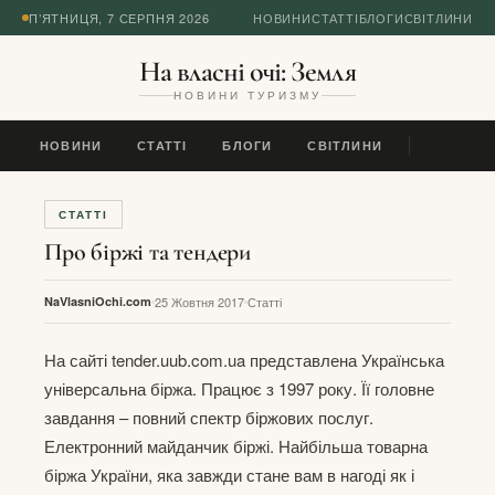
П’ЯТНИЦЯ, 7 СЕРПНЯ 2026
НОВИНИ
СТАТТІ
БЛОГИ
СВІТЛИНИ
На власні очі: Земля
НОВИНИ ТУРИЗМУ
НОВИНИ
СТАТТІ
БЛОГИ
СВІТЛИНИ
СТАТТІ
Про біржі та тендери
NaVlasniOchi.com
25 Жовтня 2017
Статті
На сайті tender.uub.com.ua представлена Українська
універсальна біржа. Працює з 1997 року. Її головне
завдання – повний спектр біржових послуг.
Електронний майданчик біржі. Найбільша товарна
біржа України, яка завжди стане вам в нагоді як і