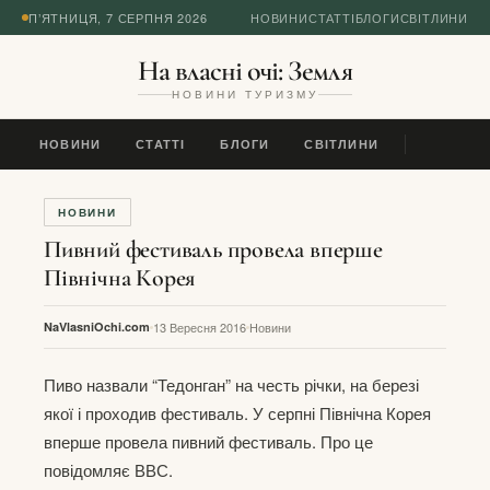
П’ЯТНИЦЯ, 7 СЕРПНЯ 2026
НОВИНИ
СТАТТІ
БЛОГИ
СВІТЛИНИ
На власні очі: Земля
НОВИНИ ТУРИЗМУ
НОВИНИ
СТАТТІ
БЛОГИ
СВІТЛИНИ
НОВИНИ
Пивний фестиваль провела вперше
Північна Корея
NaVlasniOchi.com
13 Вересня 2016
Новини
Пиво назвали “Тедонган” на честь річки, на березі
якої і проходив фестиваль. У серпні Північна Корея
вперше провела пивний фестиваль. Про це
повідомляє ВВС.