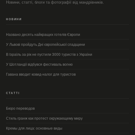
Новини, статті, блоги та фотографії від мандрівників.
НОВИНИ
Названо десять найкращих готелів Європи
У Львові пройдуть Дні європейської спадщини
В Ізраїль за рік не пустили 3000 туристів з України
У Шотландії відбувся фестиваль вогню
Гавана вводит ковид-налог для туристов
СТАТТІ
Бюро переводов
Стиль гранж как протест окружающему миру
Кремы для лица: основные виды