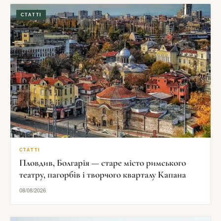
СТАТТІ
СТАТТІ
Пловдив, Болгарія — старе місто римського
театру, пагорбів і творчого кварталу Капана
08/08/2026