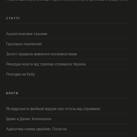
СТАТТІ
Аналитические техники
Грузовые перевозки
Золоті правила вивчення іноземної мови
Рекордні кошти від туризму отримала Україна
Поездка на Кубу
БЛОГИ
Як відрізнити фейкові відгуки про готель від справжніх
Їдемо в Данію: Копенгаген
Адріатика очима українки. Початок