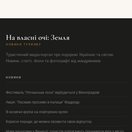
На власні очі: Земля
НОВИНИ ТУРИЗМУ
Туристичний медіа-портал про подорожі Україною та світом.
Новини, статті, блоги та фотографії від мандрівників.
НОВИНИ
Фестиваль “Угочанська лоза” відбудеться у Виноградові
Акція: “Ласкаво просимо в палаци” Мадриду
В космічні круїзи на повітряних кулях
Корисні поради: де можна провести свою відпустку
Нова ініціатива у Венеції: туристів зобов’яжуть бронювати вхід у місто