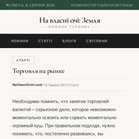
СУБОТА, 8 СЕРПНЯ 2026
НОВИНИ
СТАТТІ
БЛОГИ
СВІТЛИНИ
На власні очі: Земля
НОВИНИ ТУРИЗМУ
НОВИНИ
СТАТТІ
БЛОГИ
СВІТЛИНИ
СТАТТІ
Торговля на рынке
NaVlasniOchi.com
13 Червня 2017
Статті
Необходимо помнить, что занятие торговлей
валютой – серьезное дело, которое невозможно
моментально освоить или сорвать моментально
огромный куш. При правильном подходе, нужно
понимать, что, постепенно развиваясь, вы