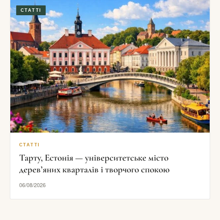
СТАТТІ
СТАТТІ
Тарту, Естонія — університетське місто
дерев’яних кварталів і творчого спокою
06/08/2026