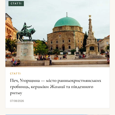
СТАТТІ
СТАТТІ
Печ, Угорщина — місто ранньохристиянських
гробниць, кераміки Жолнаї та південного
ритму
07/08/2026