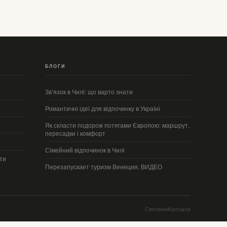
БЛОГИ
Зв’язок в Чилі: що варто знати
Романтичні ідеї для відпочинку в Україні
Як скласти подорож потягами Європою: маршрут,
пересадки і комфорт
Сімейний відпочинок в Чилі
ти
Перезапускает туризм Венеция. ВИДЕО
Світлини
Контакти