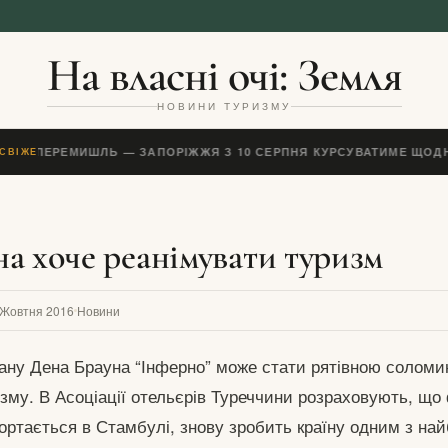
На власні очі: Земля
НОВИНИ ТУРИЗМУ
ОЇЗД ПЕРЕМИШЛЬ — ЗАПОРІЖЖЯ З 10 СЕРПНЯ КУРСУВАТИМЕ ЩОДН
СВІЖЕ
а хоче реанімувати туризм
 Жовтня 2016
Новини
ману Дена Брауна “Інферно” може стати рятівною солом
зму. В Асоціації отельєрів Туреччини розраховують, що
гортається в Стамбулі, знову зробить країну одним з на