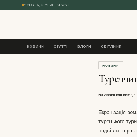
СУБОТА, 8 СЕРПНЯ 2026
◆
НОВИНИ
СТАТТІ
БЛОГИ
СВІТЛИНИ
П
НОВИНИ
Туреччин
NaVlasniOchi.com
31
Екранізація ро
турецького тури
подій якого роз