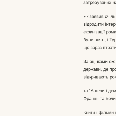
затребуваних на
Як заявив очіль
відродити інтер
екранізації ром
були зняті, і Т
що зараз втрати
За оцінками ек
держави, де пр
відкривають ром
та “Ангели і де
Франції та Вели
Книги і фільми