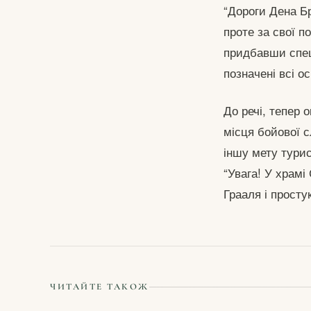
“Дороги Дена Бра
проте за свої 
придбавши спеці
позначені всі о
До речі, тепер 
місця бойової 
іншу мету турис
“Увага! У храм
Грааля і просту
ЧИТАЙТЕ ТАКОЖ