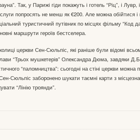
уна”. Так, у Парижі гіди покажуть і готель “Ріц”, і Лувр,
послуги попросять не менш як €200. Але можна обійтися 
альний туристичний путівник по місцях фільму “Код да 
сновні маршрути героїв бестселера.
околиці церкви Сен-Сюльпіс, які раніше були відомі всьом
слави “Трьох мушкетерів” Олександра Дюма, завдяки Д.
тичного “паломництва”: сьогодні на стіні церкви можна 
і Сен-Сюльпіс заборонено шукати таємні карти з місцез
кувати “Лінію троянди”.