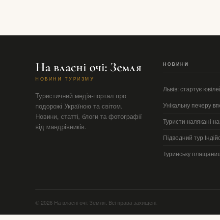
На власні очі: Земля
НОВИНИ
НОВИНИ ТУРИЗМУ
Львів: стартує ювіле
Туристичний медіа-портал про
Унікальну печеру в
подорожі Україною та світом.
Новини, статті, блоги та фотографії
Туристи налякані на
від мандрівників.
Підводний тур Індій
Туринську плащаниц
© 2026 На власні очі: Земля. Всі права захищені.