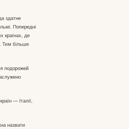
да здатне
ільмі. Попередні
х країнах, де
е. Тим більше
ля подорожей
заслужено
країн — Італії,
жна назвати