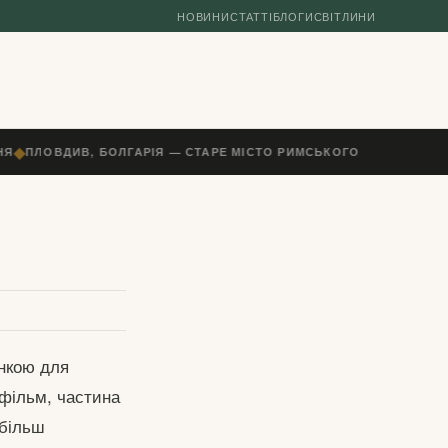
НОВИНИ
СТАТТІ
БЛОГИ
СВІТЛИНИ
◆
Я
ПЛОВДИВ, БОЛГАРІЯ — СТАРЕ МІСТО РИМСЬКОГО ТЕАТРУ, ПАГ
инкою для
 фільм, частина
йбільш