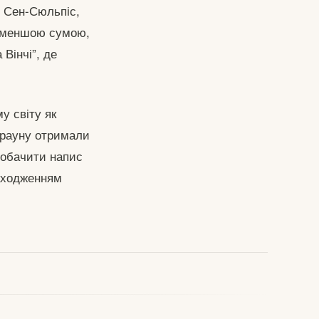
 і Сен-Сюльпіс,
і меншою сумою,
Вінчі”, де
у світу як
Брауну отримали
побачити напис
находженням