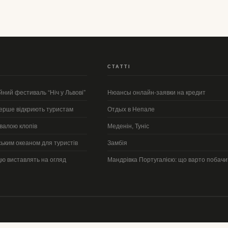
СТАТТІ
йний фестиваль “Ніч у Львові”
Нюансы онлайн-заявки на кредит
перше відкриють туристам
Отдых в Непале
валою клопів
Меденін, Туніс
ським океаном для туристів
Замбія
ю виставлять на огляд
Мандрівка Португалією: що варто побачи