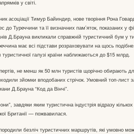
прямків у світі.
ник асоціації Тимур Байиндир, нове творіння Рона Говар
ес до Туреччини та її визначних пам’яток, показаних у ф
анів Д.Брауна викликали справжній туристичний бум у ти
уреччина має всі підстави розраховувати на щось подібн
 туристичної галузі країни наближаються до $15 млрд.
спертів, не менш як 50 млн туристів щорічно обирають д
оходили зйомки вподобаних стрічок. Умовний топ-лист 
ани Д.Брауна “Код да Вінчі”.
мони”, завдяки яким туристична індустрія відразу кількох 
кої Британії — пожвавилася.
 породили безліч туристичних маршрутів, які умовно мо