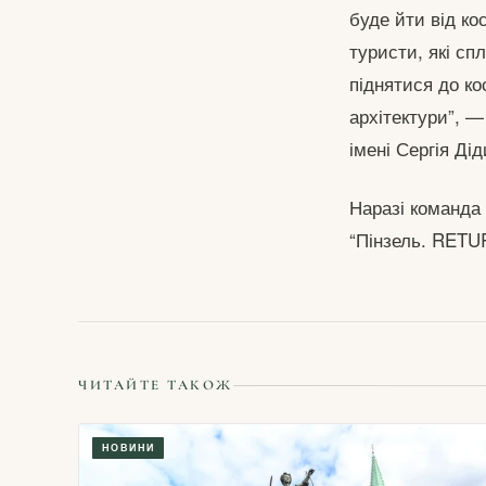
буде йти від ко
туристи, які сп
піднятися до ко
архітектури”, —
імені Сергія Ді
Наразі команда 
“Пінзель. RETU
ЧИТАЙТЕ ТАКОЖ
НОВИНИ