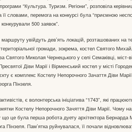
рограми “Культура. Туризм. Регіони”, розповіла керівни
а її словами, перемога на конкурсі була “приємною несп
конкурували 500 заявок”.
 маршруту увійдуть дев’ять локацій, розташованих на те
 територіальної громади, зокрема, костел Святого Михай
а Святого Миколая Чернецького у селі Семаківці, міст-ві
Пресвятої Діви Марії і Вірменський костел у місті Городе
кту є комплекс Костелу Непорочного Зачаття Діви Марії 
орга Пінзеля.
активістів, є волонтерська ініціатива “1743”, які працюют
мятки Костелу Непорочного Зачяття Діви Марії. Чому наз
що це була перша робота дуету архітектора Бернарда М
га Пінзеля. Пам’ятка руйнувалася, її почали відновлюват