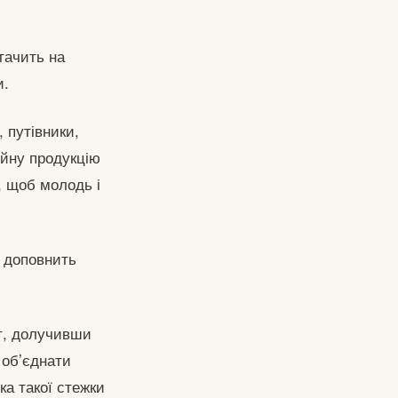
тачить на
и.
 путівники,
ійну продукцію
, щоб молодь і
 доповнить
т, долучивши
 об’єднати
ка такої стежки