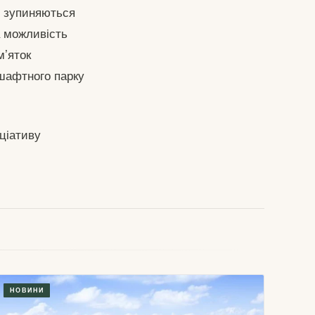
то зупиняються
а можливість
м’яток
дшафтного парку
іціативу
НОВИНИ