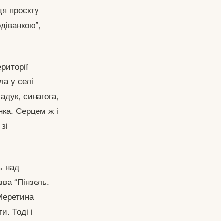
ця проєкту
одіванкою”,
риторії
ла у селі
адук, синагога,
нка. Серцем ж і
зі
ь над
ва “Пінзель.
еретина і
и. Тоді і