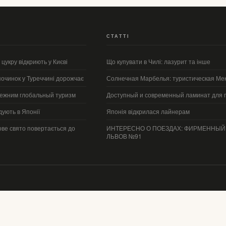
СТАТТІ
в цукру відкриють у Києві
Що купувати в Чилі: лазурит та інше
починок у Туреччині дорожчає
Солнечная Марбелья: туристическая Ме
режним глобальный туризм
Доступный и современный ламинат для 
ують в Японії
Японія відкрилася лайнерам
кове свято повертається до
ИНТЕРЕСНО О ПОЕЗДАХ: ФИРМЕННЫЙ 
ЛЬВОВ №91