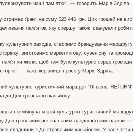
пуляризувати наші пам’ятки”, — говорить Марія Здріла.
у отримає ґрант на суму 623 446 грн. Цих грошей не вис
делювання пам’яток, яку спершу також планували робит
ку культурних заходів, створимо брендування маршруту,
торінку, виготовимо маркетингову, сувенірну та промоц
і пам’ятки жили, щоб там було культурне серце громади
історію”, — каже керівниця проєкту Марія Здріла.
йний культурно-туристичний маршрут “Пінзель. RETURN”
ка до Дністровського каньйону.
рішки скомбінувати цей культурно-туристичний маршру
жку Дністровським регіональним ландшафтним парком —
рної спадщини з Дністровським каньйоном. У нас частин