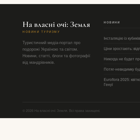
На власні очі: Земля
НОВИНИ
НОВИНИ ТУРИЗМУ
Інсталяцію із кубикі
Туристичний медіа-портал про
Ціни зростають: від
подорожі Україною та світом.
Новини, статті, блоги та фотографії
Никогда не будет п
від мандрівників.
Потяг-невидимку буд
Euroflora 2025: квіт
Генуї
© 2026 На власні очі: Земля. Всі права захищені.