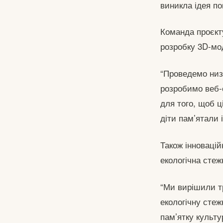
виникла ідея по
Команда проєкт
розробку 3D-мо
“Проведемо низ
розробимо веб-с
для того, щоб ц
діти пам’ятали 
Також інноваці
екологічна стеж
“Ми вирішили т
екологічну сте
пам’ятку культу