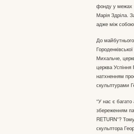
фонду у межах п
Марія Здріла. З
адже між собою 
До майбутнього
Городенківської
Михальче, церкв
церква Успіння 
натхненням проє
скульптурами Ге
“У нас є багато 
збереженням па
RETURN”? Тому 
скульптора Геор