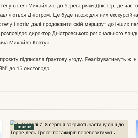
стелу в селі Михайльче до берега річки Дністер, де час
лавляються Дністром. Це буде також для них екскурсійн
стелу і потім далі продовжити свій маршрут до інших па
 розповідає директор Дністровського регіонального лан
дича Михайло Ковтун.
проєкту підписала ґрантову угоду. Реалізуватимуть ж ін
RN” до 15 листопада.
НОВИНИ