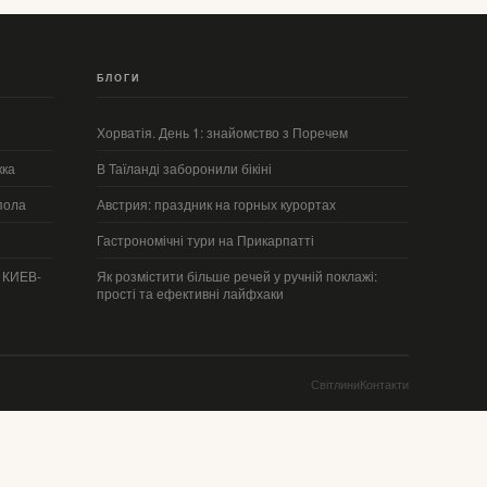
БЛОГИ
Хорватія. День 1: знайомство з Поречем
кка
В Таїланді заборонили бікіні
пола
Австрия: праздник на горных курортах
Гастрономічні тури на Прикарпатті
КИЕВ-
Як розмістити більше речей у ручній поклажі:
прості та ефективні лайфхаки
Світлини
Контакти