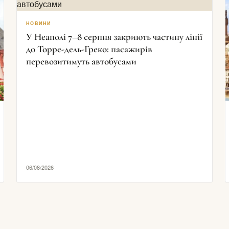
НОВИНИ
У Неаполі 7–8 серпня закриють частину лінії
до Торре-дель-Греко: пасажирів
перевозитимуть автобусами
06/08/2026