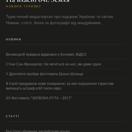
НОВИНИ ТУРИЗМУ
Туристичний медіа-портал про подорожі Україною та світом.
Новини, статті, блоги та фотографії від мандрівників.
НОВИНИ
Великодній ярмарок відкрився у Коломиї. ВІДЕО
Стіни Сан-Франциско: Не мочіться на нас, ми дамо здачі
У Дрогобичі пройде фестиваль Бруно Шульца
В Італії придумали нове покарання: за яке порушення туристам
випишуть штраф в 60 тисяч євро
ХV Фестиваль “ЧЕРВОНА РУТА – 2017”
СТАТТІ
Быстрое обучение английскому языку