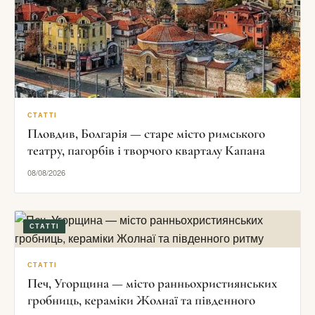
СТАТТІ
Пловдив, Болгарія — старе місто римського
театру, пагорбів і творчого кварталу Капана
08/08/2026
СТАТТІ
СТАТТІ
Печ, Угорщина — місто ранньохристиянських
гробниць, кераміки Жолнаї та південного