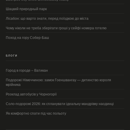
Шацкий природный парк
Лісабон: що варто знати, перед поїздкою до міста
Чому ніколи не треба зберігати гроші у сейфі номера готелю
Поход на гору Собер-Баш
БЛОГИ
Город в городе – Ватикан
Подорожі Німеччиною: замок Гоеншвангау — дитинство короля
мрійника
Розклад автобусів у Чорногорії
Соло-подорожі 2026: як спланувати ідеальну мандрівку наодинці
Як комфортно спати під час польоту