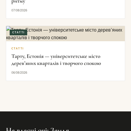
ритму
07/08/2026
СТАТТІ
СТАТТІ
Тарту, Естонія — університетське місто
дерев’яних кварталів і творчого спокою
06/08/2026
На власні очі: Земля