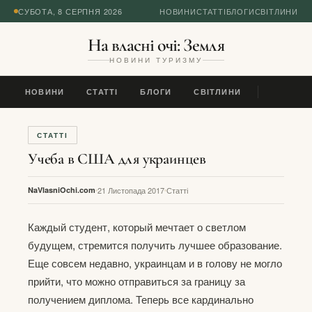
СУБОТА, 8 СЕРПНЯ 2026
НОВИНИ
СТАТТІ
БЛОГИ
СВІТЛИНИ
На власні очі: Земля
НОВИНИ ТУРИЗМУ
НОВИНИ
СТАТТІ
БЛОГИ
СВІТЛИНИ
СТАТТІ
Учеба в США для украинцев
NaVlasniOchi.com
21 Листопада 2017
Статті
Каждый студент, который мечтает о светлом
будущем, стремится получить лучшее образование.
Еще совсем недавно, украинцам и в голову не могло
прийти, что можно отправиться за границу за
получением диплома. Теперь все кардинально