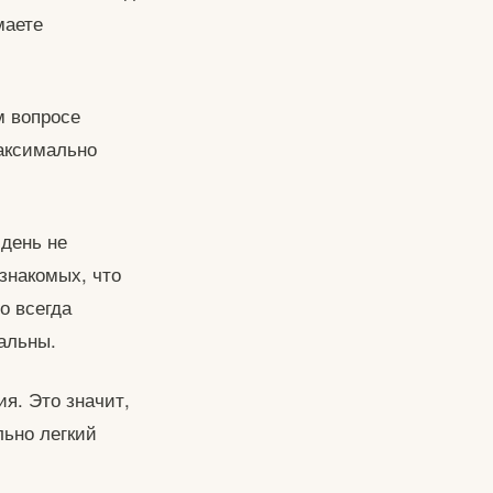
маете
м вопросе
максимально
 день не
знакомых, что
о всегда
уальны.
я. Это значит,
льно легкий