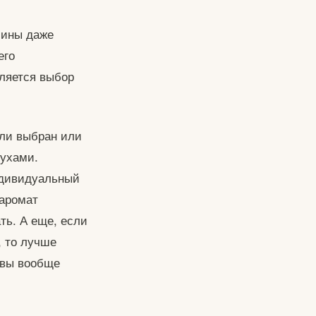
чины даже
его
ляется выбор
 ли выбран или
духами.
ндивидуальный
 аромат
ть. А еще, если
, то лучше
 вы вообще