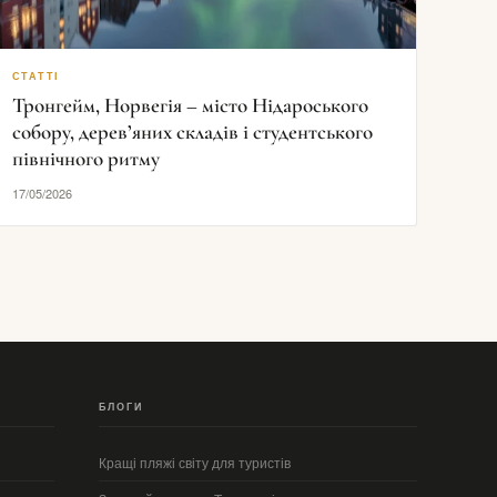
СТАТТІ
Тронгейм, Норвегія – місто Нідароського
собору, дерев’яних складів і студентського
північного ритму
17/05/2026
БЛОГИ
Кращі пляжі світу для туристів