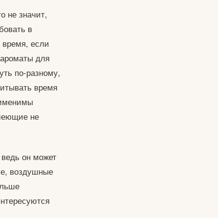
о не значит,
бовать в
 время, если
 ароматы для
уть по-разному,
читывать время
рименимы
меющие не
 ведь он может
ие, воздушные
ольше
интересуются