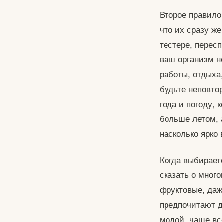
Второе правило 
что их сразу ж
тестере, перес
ваш организм н
работы, отдыха
будьте неповто
года и погоду,
больше летом, 
насколько ярко
Когда выбирает
сказать о мног
фруктовые, да
предпочитают д
модой, чаще вс