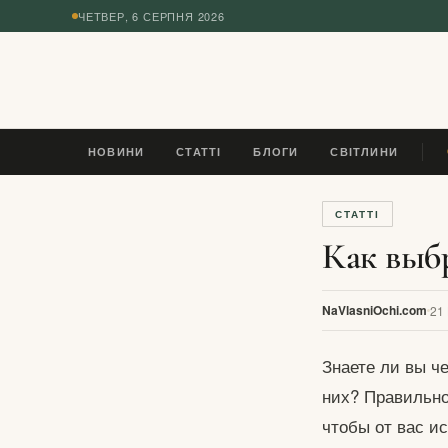
ЧЕТВЕР, 6 СЕРПНЯ 2026
◆
НОВИНИ
СТАТТІ
БЛОГИ
СВІТЛИНИ
У 
СТАТТІ
Как выб
NaVlasniOchi.com
21
Знаете ли вы ч
них? Правильно
чтобы от вас и