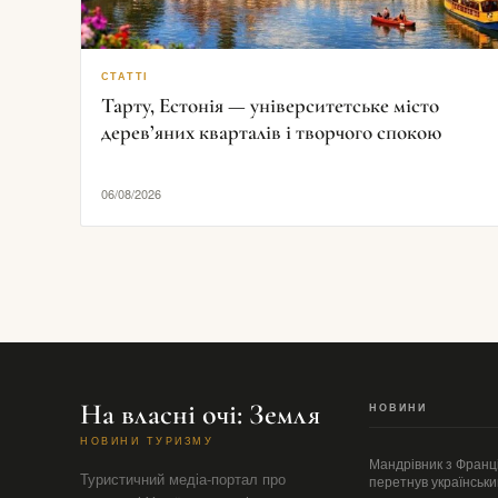
СТАТТІ
Тарту, Естонія — університетське місто
дерев’яних кварталів і творчого спокою
06/08/2026
На власні очі: Земля
НОВИНИ
НОВИНИ ТУРИЗМУ
Мандрівник з Франці
Туристичний медіа-портал про
перетнув українськ