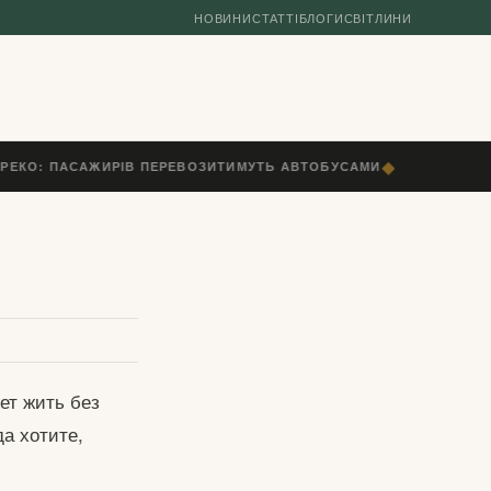
НОВИНИ
СТАТТІ
БЛОГИ
СВІТЛИНИ
◆
ГРЕКО: ПАСАЖИРІВ ПЕРЕВОЗИТИМУТЬ АВТОБУСАМИ
ТАРТУ, ЕСТОН
ет жить без
а хотите,