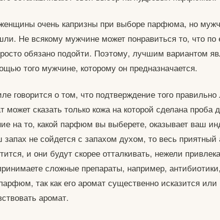
к женщины очень капризны при выборе парфюма, но муж
ли. Не всякому мужчине может понравиться то, что по 
росто обязано подойти. Поэтому, лучшим вариантом яв
щью того мужчине, которому он предназначается.
иле говорится о том, что подтверждение того правильно
т может сказать только кожа на которой сделана проба 
ие на то, какой парфюм вы выберете, оказывает ваш и
ш запах не сойдется с запахом духом, то весь приятный
ится, и они будут скорее отталкивать, нежели привлека
принимаете сложные препараты, например, антибиотики
парфюм, так как его аромат существенно исказится или
вствовать аромат.