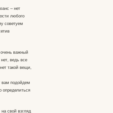
юанс – нет
ости любого
му советуем
сетив
 очень важный
нет, ведь все
нет такой вещи,
ат вам подойдем
но определиться
 на свой взгляд