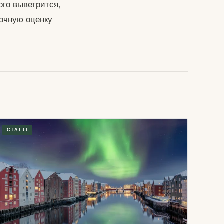
ого выветрится,
точную оценку
СТАТТІ