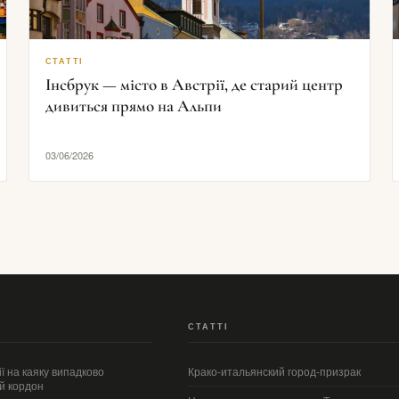
СТАТТІ
Інсбрук — місто в Австрії, де старий центр
дивиться прямо на Альпи
03/06/2026
СТАТТІ
ї на каяку випадково
Крако-итальянский город-призрак
ий кордон