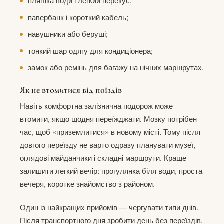
пляшка води і легкий перекус;
павербанк і короткий кабель;
навушники або беруші;
тонкий шар одягу для кондиціонера;
замок або ремінь для багажу на нічних маршрутах.
Як не втомитися від поїздів
Навіть комфортна залізнична подорож може
втомити, якщо щодня переїжджати. Мозку потрібен
час, щоб «приземлитися» в новому місті. Тому після
довгого переїзду не варто одразу планувати музеї,
оглядові майданчики і складні маршрути. Краще
залишити легкий вечір: прогулянка біля води, проста
вечеря, коротке знайомство з районом.
Один із найкращих прийомів — чергувати типи днів.
Після транспортного дня зробити день без переїздів.