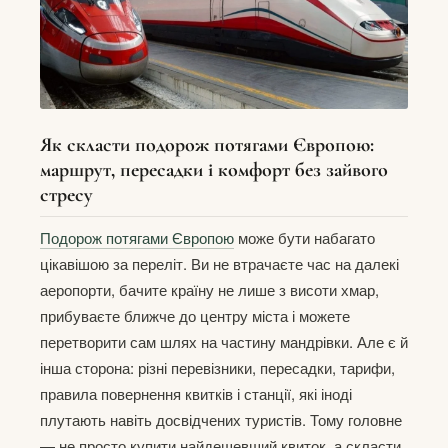
Як скласти подорож потягами Європою:
маршрут, пересадки і комфорт без зайвого
стресу
Подорож потягами Європою
може бути набагато
цікавішою за переліт. Ви не втрачаєте час на далекі
аеропорти, бачите країну не лише з висоти хмар,
прибуваєте ближче до центру міста і можете
перетворити сам шлях на частину мандрівки. Але є й
інша сторона: різні перевізники, пересадки, тарифи,
правила повернення квитків і станції, які іноді
плутають навіть досвідчених туристів. Тому головне
— не просто купити найдешевший квиток, а скласти