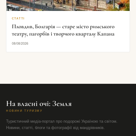
СТАТТІ
Пловдив, Болгарія — старе місто римського
театру, пагорбів і творчого кварталу Капана
08/08/2026
На власні очі: Земля
НОВИНИ ТУРИЗМУ
Туристичний медіа-портал про подорожі Україною та світом.
Новини, статті, блоги та фотографії від мандрівників.