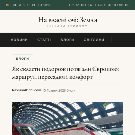
НЕДІЛЯ, 9 СЕРПНЯ 2026
НОВИНИ
СТАТТІ
БЛОГИ
СВІТЛИНИ
На власні очі: Земля
НОВИНИ ТУРИЗМУ
НОВИНИ
СТАТТІ
БЛОГИ
СВІТЛИНИ
БЛОГИ
Як скласти подорож потягами Європою:
маршрут, пересадки і комфорт
NaVlasniOchi.com
15 Травня 2026
Блоги