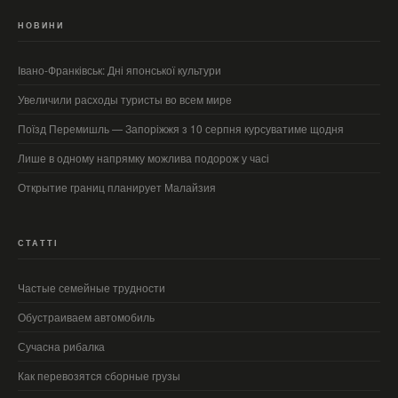
НОВИНИ
Івано-Франківськ: Дні японської культури
Увеличили расходы туристы во всем мире
Поїзд Перемишль — Запоріжжя з 10 серпня курсуватиме щодня
Лише в одному напрямку можлива подорож у часі
Открытие границ планирует Малайзия
СТАТТІ
Частые семейные трудности
Обустраиваем автомобиль
Сучасна рибалка
Как перевозятся сборные грузы