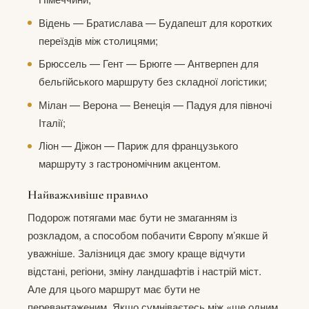
Відень — Братислава — Будапешт для коротких
переїздів між столицями;
Брюссель — Гент — Брюгге — Антверпен для
бельгійського маршруту без складної логістики;
Мілан — Верона — Венеція — Падуя для півночі
Італії;
Ліон — Діжон — Париж для французького
маршруту з гастрономічним акцентом.
Найважливіше правило
Подорож потягами має бути не змаганням із
розкладом, а способом побачити Європу м’якше й
уважніше. Залізниця дає змогу краще відчути
відстані, регіони, зміну ландшафтів і настрій міст.
Але для цього маршрут має бути не
перевантаженим. Якщо сумніваєтесь між «ще одним