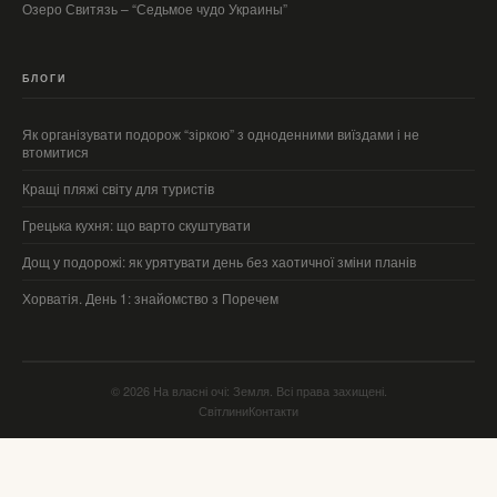
Озеро Свитязь – “Седьмое чудо Украины”
БЛОГИ
Як організувати подорож “зіркою” з одноденними виїздами і не
втомитися
Кращі пляжі світу для туристів
Грецька кухня: що варто скуштувати
Дощ у подорожі: як урятувати день без хаотичної зміни планів
Хорватія. День 1: знайомство з Поречем
© 2026 На власні очі: Земля. Всі права захищені.
Світлини
Контакти