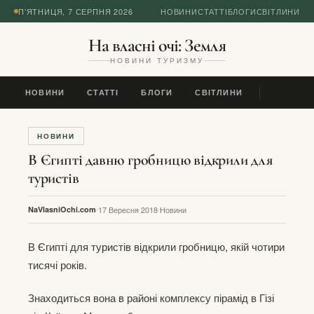
П’ЯТНИЦЯ, 7 СЕРПНЯ 2026
НОВИНИ
СТАТТІ
БЛОГИ
СВІТЛИНИ
На власні очі: Земля
НОВИНИ ТУРИЗМУ
НОВИНИ
СТАТТІ
БЛОГИ
СВІТЛИНИ
НОВИНИ
В Єгипті давню гробницю відкрили для
туристів
NaVlasniOchi.com
17 Вересня 2018
Новини
В Єгипті для туристів відкрили гробницю, якій чотири
тисячі років.
Знаходиться вона в районі комплексу пірамід в Гізі