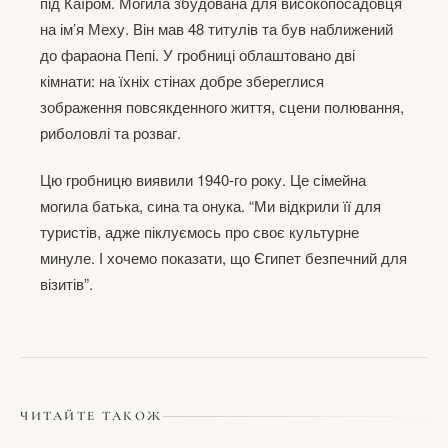
під Каїром. Могила збудована для високопосадовця
на ім’я Меху. Він мав 48 титулів та був наближений
до фараона Пепі. У гробниці облаштовано дві
кімнати: на їхніх стінах добре збереглися
зображення повсякденного життя, сцени полювання,
риболовлі та розваг.
Цю гробницю виявили 1940-го року. Це сімейна
могила батька, сина та онука. “Ми відкрили її для
туристів, адже піклуємось про своє культурне
минуле. І хочемо показати, що Єгипет безпечний для
візитів”.
ЧИТАЙТЕ ТАКОЖ