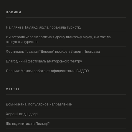
НОВИНИ
На пляжі в Таїланді акула поранила туристку
В Австралії чоловік помітив з дрону гігантську акулу, яка хотіла
атакувати туристів
Фестиваль Традиції “Дерево” пройде у Львові. Програма
Благодійний фестиваль аматорського театру
Япония: Макаки работают официантами. ВИДЕО
СТАТТІ
Доминикана: популярное направление
Хороші вхідні двері
Що подивитися в Польщі?